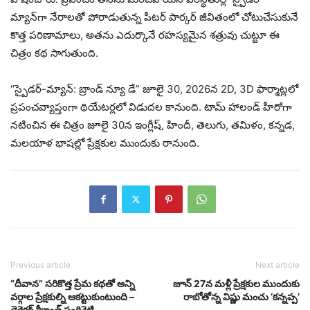
మ్యాన్‌గా నేరాలతో పోరాడుతున్న పీటర్ పార్కర్ జీవితంలో చోటుచేసుకునే
కొత్త పరిణామాలు, అతను ఎదుర్కొనే రహస్యమైన శత్రువు చుట్టూ ఈ
చిత్రం కథ సాగుతుంది.
“స్పైడర్-మ్యాన్: బ్రాండ్ న్యూ డే” జూలై 30, 2026న 2D, 3D ఫార్మాట్లలో
ప్రపంచవ్యాప్తంగా థియేటర్లలో విడుదల కానుంది. టామ్ హాలండ్ హీరోగా
నటించిన ఈ చిత్రం జూలై 30న ఇంగ్లీష్, హిందీ, తెలుగు, తమిళం, కన్నడ,
మలయాళ భాషల్లో ప్రేక్షకుల ముందుకు రానుంది.
Previous article
Next article
“దీవాన” సరికొత్త ప్రేమ కథతో అన్ని
జూన్ 27న మళ్లీ ప్రేక్షకుల ముందుకు
వర్గాల ప్రేక్షకుల్ని ఆకట్టుకుంటుంది –
రాబోతోన్న విష్ణు మంచు ‘కన్నప్ప’
డైరెక్టర్ శ్రీకాంత్ సంగిశెట్టి