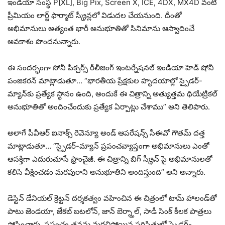
ఇండియా సంస్థ P[XL], Big Pix, Screen X, ICE, 4DX, MX4D వంటి
ప్రీమియం లార్జ్ ఫార్మాట్ స్క్రీన్లలో విడుదల చేయనుంది. దీంతో
అభిమానులు అత్యంత భారీ అనుభూతితో సినిమాను ఆస్వాదించే
అవకాశం పొందనున్నారు.
ఈ సందర్భంగా సోనీ పిక్చర్స్ రీలీజింగ్ ఇంటర్నేషనల్ ఇండియా హెడ్ షోనీ
పంజికరన్ మాట్లాడుతూ… “భారతీయ ప్రేక్షకుల హృదయాల్లో స్పైడర్-
మ్యాన్‌కు ప్రత్యేక స్థానం ఉంది, అందుకే ఈ చిత్రాన్ని అత్యుత్తమ థియేట్రికల్
అనుభూతితో అందించేందుకు ప్రత్యేక ఏర్పాట్లు చేశాము” అని తెలిపారు.
అలాగే పీవీఆర్ ఐనాక్స్ రెవెన్యూ అండ్ ఆపరేషన్స్ సీఈవో గౌతమ్ దత్త
మాట్లాడుతూ… “స్పైడర్-మ్యాన్ ప్రపంచవ్యాప్తంగా అభిమానులు ఎంతో
ఆసక్తిగా ఎదురుచూసే ఫ్రాంచైజీ. ఈ చిత్రాన్ని బిగ్ స్క్రీన్ పై అభిమానులతో
కలిసి వీక్షించడం మరపురాని అనుభూతిని అందిస్తుంది” అని అన్నారు.
డెస్టిన్ డేనియల్ క్రెట్టన్ దర్శకత్వం వహించిన ఈ చిత్రంలో టామ్ హాలండ్‌తో
పాటు జెండయా, జేకబ్ బటలోన్, జాన్ బెర్న్తాల్, సాడీ సింక్ కీలక పాత్రలు
పోషించారు. ప్రపంచం తనను మరచిపోయిన పరిస్థితుల్లో స్పైడర్-