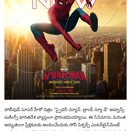
హాలీవుడ్ సూపర్ హీరో చిత్రం “స్పైడర్-మ్యాన్: బ్రాండ్ న్యూ డే” అడ్వాన్స్
బుకింగ్స్ భారతదేశ వ్యాప్తంగా ప్రారంభమయ్యాయి. ఈ సినిమాను మరింత
అద్భుతంగా ప్రేక్షకులకు అందించేందుకు సోనీ పిక్చర్స్ ఎంటర్‌టైన్‌మెంట్