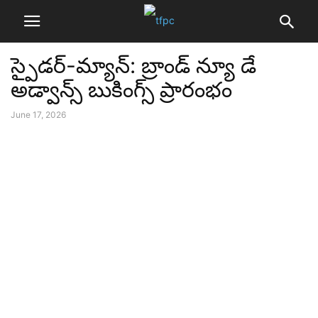
స్పైడర్-మ్యాన్: బ్రాండ్ న్యూ డే
అడ్వాన్స్ బుకింగ్స్ ప్రారంభం
June 17, 2026