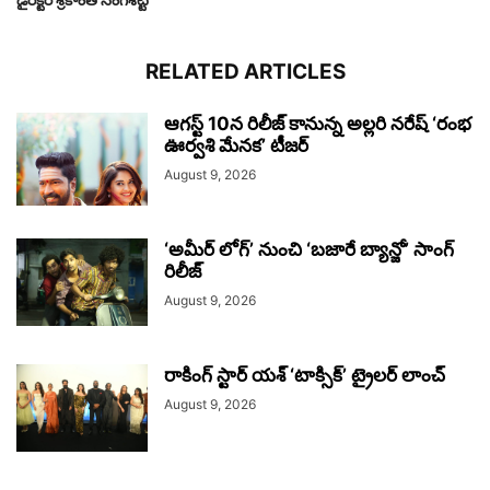
RELATED ARTICLES
ఆగస్ట్ 10న రిలీజ్ కానున్న అల్లరి నరేష్ ‘రంభ
ఊర్వశి మేనక’ టీజర్
August 9, 2026
‘అమీర్ లోగ్’ నుంచి ‘బజారే బ్యాన్జో’ సాంగ్
రిలీజ్
August 9, 2026
రాకింగ్ స్టార్ యశ్ ‘టాక్సిక్’ ట్రైలర్ లాంచ్
August 9, 2026