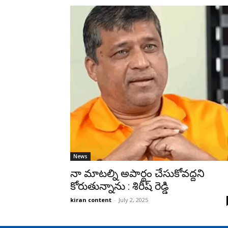
News
నా మాటల్ని అపార్థం చేసుకోవద్దని
కోరుతున్నాను : శిరీష్ రెడ్డి
kiran content
-
July 2, 2025