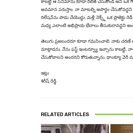
కాబట్టి ఆ సినిమాను కూడా రిలీజ్ చేసుకోండి అని ఒక 
అవమాన పరుస్తాం. నా మాటల్ని అపార్థం చేసుకోవద్దని 
రిలేషన్‌ను పాడు చేయొద్దు. మళ్లీ నెక్స్ట్ ఒక ప్రాజెక్ట
మధ్య ఎలాంటి అభిప్రాయ భేదాలు తీసుకురావద్దని అంద
తెలుగు ప్రజలందరూ కూడా గమనించాలి. నాకు చరణ్ గ
మాట్లాడను. నేను ఫస్ట్ ఇంటర్వ్యూ ఇచ్చాను కాబట్టి,
చేసుకోవాలని అందరిని కోరుతున్నాను. థాంక్యూ వెరీ మ
ఇట్లు
శిరీష్ రెడ్డి
RELATED ARTICLES