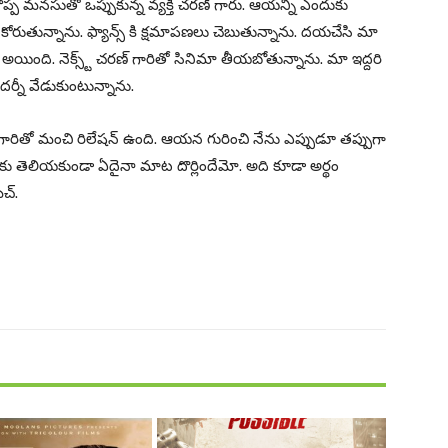
గొప్ప మనసుతో ఒప్పుకున్న వ్యక్తి చరణ్ గారు. ఆయన్ని ఎందుకు
కోరుతున్నాను. ఫ్యాన్స్ కి క్షమాపణలు చెబుతున్నాను. దయచేసి మా
ు రెడీ అయింది. నెక్స్ట్ చరణ్ గారితో సినిమా తీయబోతున్నాను. మా ఇద్దరి
ర్నీ వేడుకుంటున్నాను.
ారితో మంచి రిలేషన్ ఉంది. ఆయన గురించి నేను ఎప్పుడూ తప్పుగా
 నాకు తెలియకుండా ఏదైనా మాట దొర్లిందేమో. అది కూడా అర్థం
చ్.