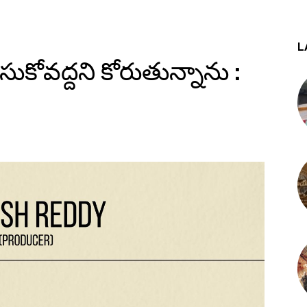
L
సుకోవద్దని కోరుతున్నాను :