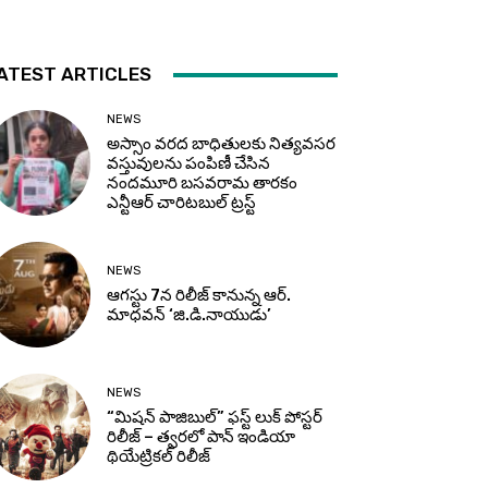
ATEST ARTICLES
NEWS
అస్సాం వరద బాధితులకు నిత్యవసర
వస్తువులను పంపిణీ చేసిన
నందమూరి బసవరామ తారకం
ఎన్టీఆర్ చారిటబుల్ ట్రస్ట్
NEWS
ఆగస్టు 7న రిలీజ్ కానున్న ఆర్‌.
మాధవన్‌ ‘జి.డి.నాయుడు’
NEWS
“మిషన్ పాజిబుల్” ఫస్ట్ లుక్ పోస్టర్
రిలీజ్ – త్వరలో పాన్ ఇండియా
థియేట్రికల్ రిలీజ్