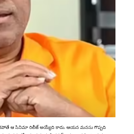
్పుకోకపోతే ఆ సినిమా రిలీజ్ అయ్యేది కాదు. ఆయన మనసు గొప్పది