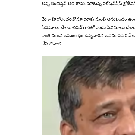
అన్న ఇంటెన్షన్ అది కాదు. మాకున్న రిలేషన్‌షిప్ క్లో
మెగా హీరోలందరితోనూ మాకు మంచి అనుబంధం ఉంది. వర
సినిమాలు చేశాం. చరణ్ గారితో రెండు సినిమాలు చేశా
ఇంత మంచి అనుబంధం ఉన్నవారిని అవమానపరిచే అం
చేసుకోవాలి.