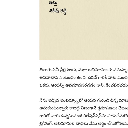
తెలుగు సినీ ప్రేక్షకులకు, మెగా అభిమానులకు నమస్కార
అవినాభావ సంబంధం ఉంది. చరణ్ గారికి నాకు మంచి 
ఒకరు. ఆయన్ని అవమానపరచడం గాని, కించపరచడం గ
నేను ఇచ్చిన ఇంటర్వ్యూలో ఆయన గురించి చిన్న మాట ద
అనుకుంటున్నారు కాబట్టి నిజంగానే క్షమాపణలు చెబుత
గారితో నాకు ఉన్నటువంటి రిలేషన్‌షిప్‌ను పాడుచే
ట్రోలింగ్, అభిమానుల బాధలు నేను అర్థం చేసుకోగల