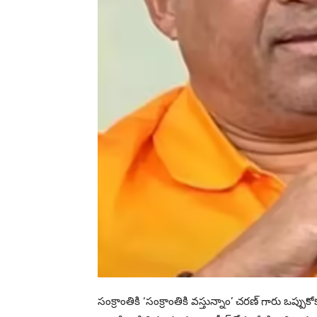
సంక్రాంతికి ‘సంక్రాంతికి వస్తున్నాం’ చరణ్ గారు ఒప