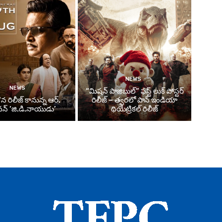
NEWS
NEWS
“మిషన్ పాజిబుల్” ఫస్ట్ లుక్ పోస్టర్
న రిలీజ్ కానున్న ఆర్‌.
రిలీజ్ – త్వరలో పాన్ ఇండియా
్‌ ‘జి.డి.నాయుడు’
థియేట్రికల్ రిలీజ్