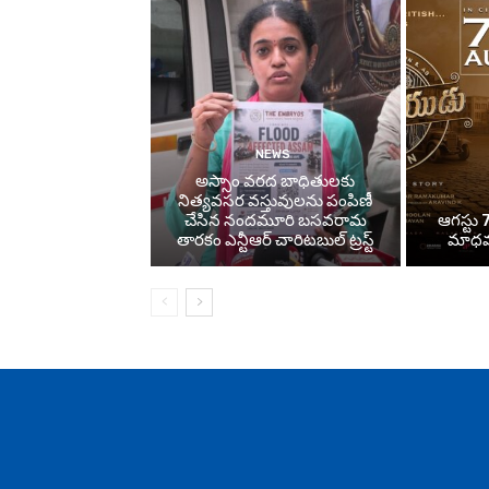
NEWS
అస్సాం వరద బాధితులకు
నిత్యవసర వస్తువులను పంపిణీ
చేసిన నందమూరి బసవరామ
ఆగస్టు 7
తారకం ఎన్టీఆర్ చారిటబుల్ ట్రస్ట్
మాధవన