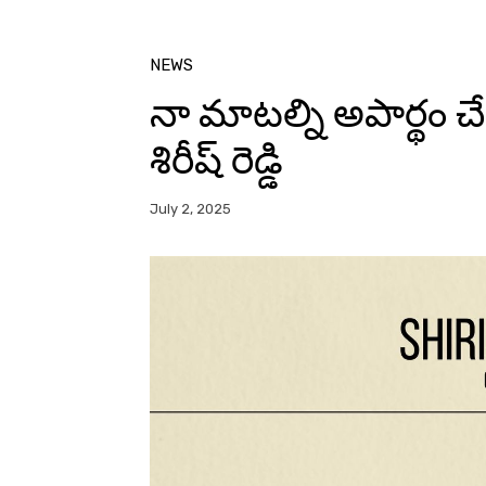
NEWS
నా మాటల్ని అపార్థం చే
శిరీష్ రెడ్డి
July 2, 2025