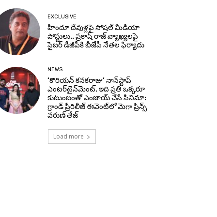
EXCLUSIVE
హిందూ దేవుళ్లపై సోషల్ మీడియా
పోస్టులు.. ప్రకాష్ రాజ్ వ్యాఖ్యలపై
సైబర్ డీజీపీకి బీజేపీ నేతల ఫిర్యాదు
NEWS
‘కొరియన్ కనకరాజు’ నాన్‌స్టాప్
ఎంటర్‌టైన్‌మెంట్. ఇది ప్రతి ఒక్కరూ
కుటుంబంతో ఎంజాయ్ చేసే సినిమా:
గ్రాండ్ ప్రీరిలీజ్ ఈవెంట్‌లో మెగా ప్రిన్స్
వరుణ్ తేజ్
Load more