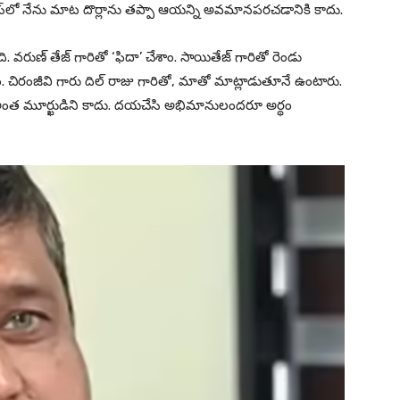
జ్‌నెస్‌లో నేను మాట దొర్లాను తప్పా ఆయన్ని అవమానపరచడానికి కాదు.
ుణ్ తేజ్ గారితో ‘ఫిదా’ చేశాం. సాయితేజ్ గారితో రెండు
ం. చిరంజీవి గారు దిల్ రాజు గారితో, మాతో మాట్లాడుతూనే ఉంటారు.
త మూర్ఖుడిని కాదు. దయచేసి అభిమానులందరూ అర్థం