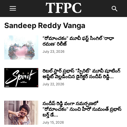
Sandeep Reddy Vanga
“రోమాంచకం” మూవీ ఫస్ట్ సింగిల్ ‘రాధా
రమణ’ రిలీజ్
July 23, 2026
రెబల్ స్టార్ ప్రభాస్ “స్పిరిట్” మూవీ షూటింగ్
అప్డేట్ వెల్లడించిన డైరెక్టర్ సందీప్ రెడ్డి...
July 22, 2026
సందీప్ రెడ్డి వంగా సమర్పణలో
“రోమాంచకం” నుంచి హీరో సుమంత్ ప్రభాస్
బర్త్ డే...
July 15, 2026