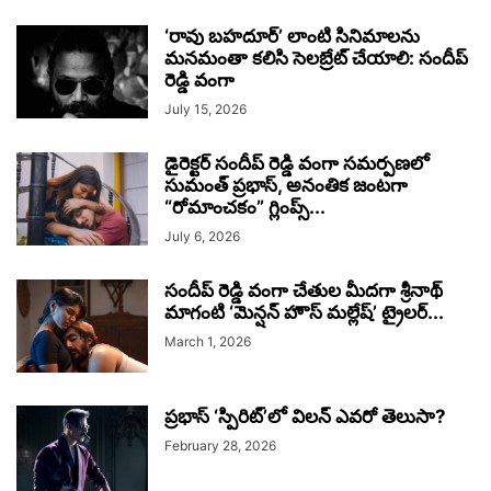
‘రావు బహదూర్’ లాంటి సినిమాలను
మనమంతా కలిసి సెలబ్రేట్ చేయాలి: సందీప్
రెడ్డి వంగా
July 15, 2026
డైరెక్టర్ సందీప్ రెడ్డి వంగా సమర్పణలో
సుమంత్ ప్రభాస్, అనంతిక జంటగా
“రోమాంచకం” గ్లింప్స్...
July 6, 2026
సందీప్ రెడ్డి వంగా చేతుల మీదగా శ్రీనాథ్
మాగంటి ‘మెన్షన్ హౌస్ మల్లేష్’ ట్రైలర్...
March 1, 2026
ప్రభాస్ ‘స్పిరిట్’లో విలన్ ఎవరో తెలుసా?
February 28, 2026