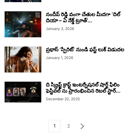
సందీప్ రెడ్డి వంగా చేతుల మీదగా ‘దిల్
దియా – ఏ నేక్డ్ ట్రూత్’...
January 3, 2026
ప్రభాస్ ‘స్పిరిట్’ నుండి ఫస్ట్ లుక్ విడుదల
January 1, 2026
ది స్క్రిప్ట్ క్రాఫ్ట్ ఇంటర్నేషనల్ షార్ట్ ఫిలిం
ఫెస్టివల్ ను ప్రారంభించిన రెబల్ స్టార్...
December 20, 2025
1
2