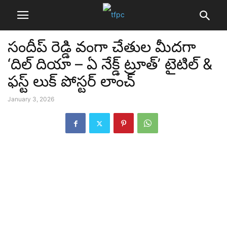
సందీప్ రెడ్డి వంగా చేతుల మీదగా
‘దిల్ దియా – ఏ నేక్డ్ ట్రూత్’ టైటిల్ &
ఫస్ట్ లుక్ పోస్టర్ లాంచ్
January 3, 2026