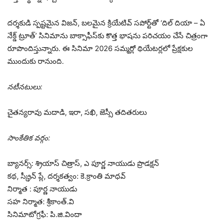
దర్శకుడి స్పష్టమైన విజన్‌, బలమైన క్రియేటివ్ సపోర్ట్‌తో ‘దిల్ దియా – ఏ
నేక్డ్ ట్రూత్’ సినిమాను బాక్సాఫీస్‌కు కొత్త భాషను పరిచయం చేసే చిత్రంగా
రూపొందిస్తున్నారు. ఈ సినిమా 2026 సమ్మర్లో థియేటర్లలో ప్రేక్షకుల
ముందుకు రానుంది.
న‌టీన‌టులు:
చైత‌న్య‌రావు మ‌దాడి, ఇరా, స‌ఖి, జెస్సీ త‌దిత‌రులు
సాంకేతిక వ‌ర్గం:
బ్యాన‌ర్స్‌: శ‌్రియాస్ చిత్రాస్‌, ఎ పూర్ణ నాయుడు ప్రొడ‌క్ష‌న్‌
క‌థ‌, స్క్రీన్ ప్లే, ద‌ర్శ‌క‌త్వం: కె.క్రాంతి మాధ‌వ్
నిర్మాత : పూర్ణ నాయుడు
స‌హ నిర్మాత‌: శ్రీకాంత్.వి
సినిమాటోగ్ర‌ఫీ: పి.జి.విందా