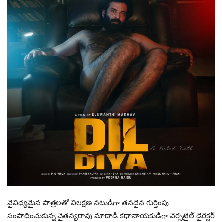
వైవిధ్య‌మైన పాత్ర‌ల‌తో విల‌క్ష‌ణ న‌టుడిగా త‌న‌దైన గుర్తింపు
సంపాదించుకున్న చైత‌న్య‌రావు మాదాడి క‌థానాయ‌కుడిగా వెర్స‌టైల్ డైరెక్ట‌ర్