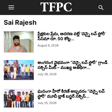
Sai Rajesh
ప్రేక్షకుల ప్రేమ, ఆదరణ వల్లే ‘చెన్నై లవ్ స్టోరీ’
సినిమా రూ. 50 కోట్ల...
August 6, 2026
అంగరంగ వైభవంగా “చెన్నై లవ్ స్టోరీ” గ్రాండ్
సక్సెస్ మీట్ – ముఖ్య అతిథిగా...
July 28, 2026
ఘనంగా హీరో కిరణ్ అబ్బవరం “చెన్నై లవ్
స్టోరీ” మూవీ బ్లాక్ బస్టర్ సక్సెస్...
July 25, 2026