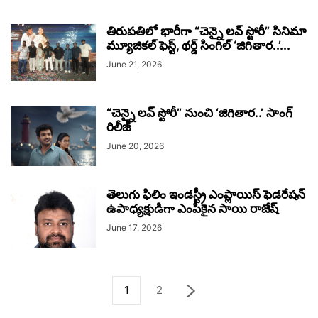
తిరుపతిలో భారీగా “చెన్నై లవ్ స్టోరీ” సినిమా
మ్యూజికల్ ఫెస్ట్, థర్డ్ సింగిల్ ‘జిగితార..’...
June 21, 2026
“చెన్నై లవ్ స్టోరీ” నుంచి ‘జిగితార..’ సాంగ్
రిలీజ్
June 20, 2026
తెలుగు ఫిలిం ఇండస్ట్రీ ఎంప్లాయిస్ ఫెడరేషన్
ఉపాధ్యక్షుడిగా ఎంపికైన సాయి రాజేష్
June 17, 2026
1
2