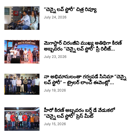
“చెన్నై లవ్ స్టోరీ” చిత్ర రివ్యూ
July 24, 2026
మెగాస్టార్ చిరంజీవి ముఖ్య అతిథిగా కిరణ్
అబ్బవరం “చెన్నై లవ్ స్టోరీ” ప్రీ రిలీజ్...
July 23, 2026
నా అభిమానులంతా గర్వపడే సినిమా “చెన్నై
లవ్ స్టోరీ” – ట్రైలర్ లాంచ్ ఈవెంట్లో...
July 19, 2026
హీరో కిరణ్ అబ్బవరం బర్త్ డే వేడుకలో
“చెన్నై లవ్ స్టోరీ” ప్రెస్ మీట్
July 15, 2026