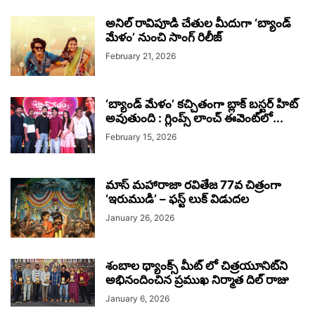
అనిల్ రావిపూడి చేతుల మీదుగా ‘బ్యాండ్
మేళం’ నుంచి సాంగ్ రిలీజ్
February 21, 2026
‘బ్యాండ్ మేళం’ కచ్చితంగా బ్లాక్ బస్టర్ హిట్
అవుతుంది : గ్లింప్స్ లాంచ్ ఈవెంట్‌లో...
February 15, 2026
మాస్ మహారాజా రవితేజ 77వ చిత్రంగా
‘ఇరుముడి’ – ఫస్ట్ లుక్ విడుదల
January 26, 2026
శంబాల థ్యాంక్స్ మీట్ లో చిత్రయూనిట్‌‌ని
అభినందించిన ప్రముఖ నిర్మాత దిల్ రాజు
January 6, 2026