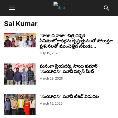
Sai Kumar
“రాజా ది రాజా” చిత్ర దర్శక
సినిమాటోగ్రాఫర్లను కృష్ణార్జునలతో పోలుస్తూ
ప్రశంసలతో ముంచెత్తిన నటుడు...
July 15, 2026
ఘనంగా ప్రియదర్శి, సాయి కుమార్
“సుయోధన” మూవీ సక్సెస్ మీట్
March 29, 2026
“సుయోధన” మూవీ టీజర్ విడుదల
March 15, 2026