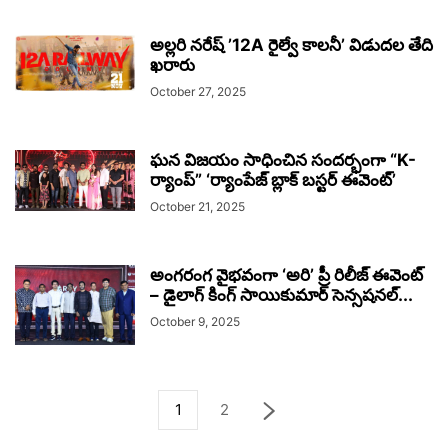
అల్లరి నరేష్ ’12A రైల్వే కాలనీ’ విడుదల తేది
ఖరారు
October 27, 2025
ఘన విజయం సాధించిన సందర్భంగా “K-
ర్యాంప్” ‘ర్యాంపేజ్ బ్లాక్ బస్టర్ ఈవెంట్’
October 21, 2025
అంగరంగ వైభవంగా ‘అరి’ ప్రీ రిలీజ్ ఈవెంట్
– డైలాగ్ కింగ్ సాయికుమార్ సెన్సషనల్...
October 9, 2025
1
2