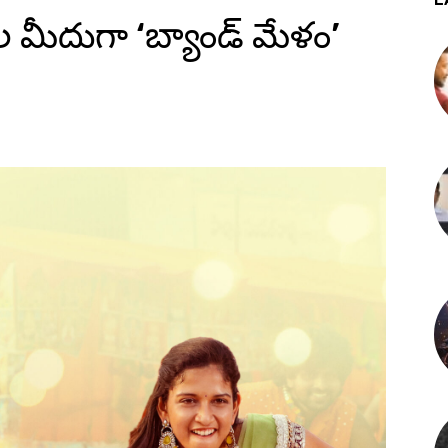
 మీదుగా ‘బ్యాండ్ మేళం’