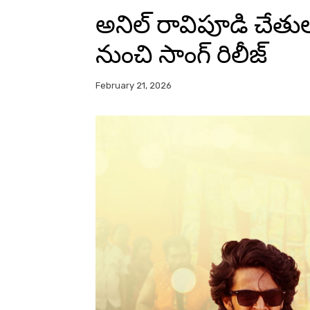
అనిల్ రావిపూడి చేతుల
నుంచి సాంగ్ రిలీజ్
February 21, 2026