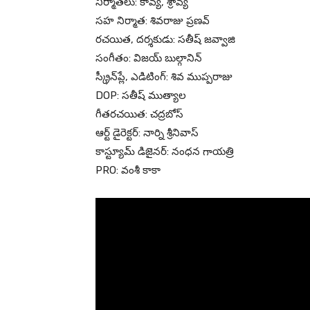
నిర్మాతలు: కావ్య, శ్రావ్య
సహ నిర్మాత: శివరాజు ప్రణవ్
రచయిత, దర్శకుడు: సతీష్ జవ్వాజి
సంగీతం: విజయ్ బుల్గానిన్
స్క్రీన్‌ప్లే, ఎడిటింగ్: శివ ముప్పరాజు
DOP: సతీష్ ముత్యాల
గీతరచయిత: చద్రబోస్
ఆర్ట్ డైరెక్టర్: నార్ని శ్రీనివాస్
కాస్ట్యూమ్ డిజైనర్: నంధన గాయత్రి
PRO: వంశీ కాకా