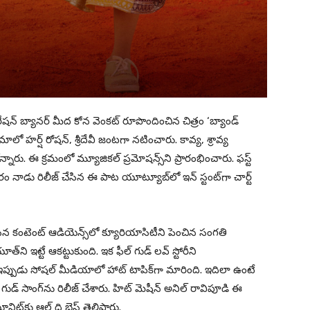
షన్ బ్యానర్ మీద కోన వెంకట్ రూపొందించిన చిత్రం ‘బ్యాండ్
ాలో హర్ష్ రోషన్, శ్రీదేవీ జంటగా నటించారు. కావ్య, శ్రావ్య
రు. ఈ క్రమంలో మ్యూజికల్ ప్రమోషన్స్‌ని ప్రారంభించారు. ఫస్ట్
ారం నాడు రిలీజ్ చేసిన ఈ పాట యూట్యూబ్‌లో ఇన్ స్టంట్‌గా చార్ట్
సిన కంటెంట్ ఆడియెన్స్‌లో క్యూరియాసిటీని పెంచిన సంగతి
ూత్‌ని ఇట్టే ఆకట్టుకుంది. ఇక ఫీల్ గుడ్ లవ్ స్టోరీని
ప్పుడు సోషల్ మీడియాలో హాట్ టాపిక్‌గా మారింది. ఇదిలా ఉంటే
 గుడ్ సాంగ్‌ను రిలీజ్ చేశారు. హిట్ మెషీన్ అనిల్ రావిపూడి ఈ
్‌కు ఆల్ ది బెస్ట్ తెలిపారు.