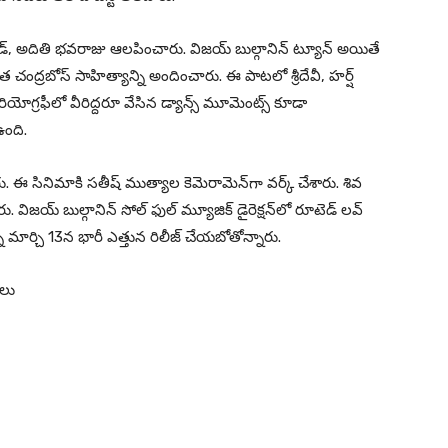
డ్, అదితి భవరాజు ఆలపించారు. విజయ్ బుల్గానిన్ ట్యూన్ అయితే
త చంద్రబోస్ సాహిత్యాన్ని అందించారు. ఈ పాటలో శ్రీదేవీ, హర్ష్
ోగ్రఫీలో వీరిద్దరూ వేసిన డ్యాన్స్ మూమెంట్స్ కూడా
ఉంది.
. ఈ సినిమాకి సతీష్ ముత్యాల కెమెరామెన్‌గా వర్క్ చేశారు. శివ
చారు. విజయ్ బుల్గానిన్ సోల్ ఫుల్ మ్యూజిక్ డైరెక్షన్‌లో రూటెడ్ లవ్
ని మార్చి 13న భారీ ఎత్తున రిలీజ్ చేయబోతోన్నారు.
ులు