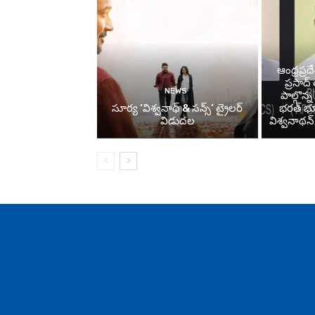
ఆంధ్రప్రద
ప్రసాద
NEWS
పాల్గొన
సూర్య ‘విశ్వనాథ్ & సన్స్’ ట్రైలర్
భరత్ భూ
విడుదల
విశ్వనాథన