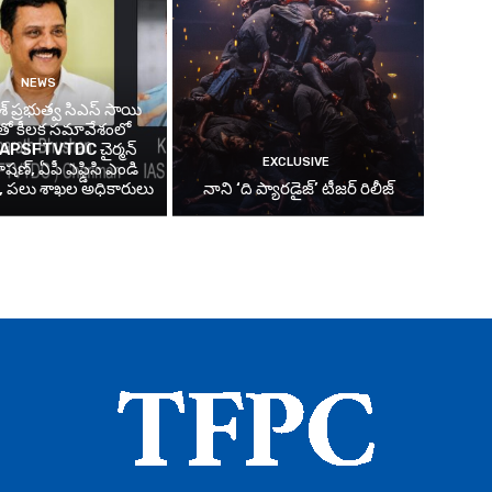
NEWS
ేశ్ ప్రభుత్వ సిఎస్ సాయి
్ తో కీలక సమావేశంలో
్న APSFTVTDC చైర్మన్
EXCLUSIVE
షణ్, ఏపీ ఎఫ్డిసి ఎండి
్, పలు శాఖల అధికారులు
నాని ‘ది ప్యారడైజ్’ టీజర్‌ రిలీజ్