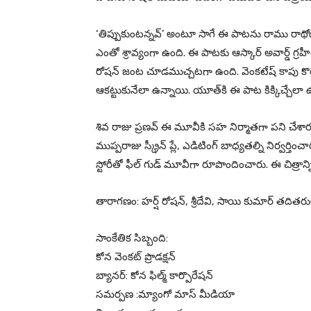
‘తిప్పుకుంటన్నవ్’ అంటూ సాగే ఈ పాటను రాము రాథో
ఎంతో శ్రావ్యంగా ఉంది. ఈ పాటకు ఆస్కార్ అవార్డ్ గ్రహీ
రోషన్ జంట చూడముచ్చటగా ఉంది. వెంకటేష్ కాపు కొరియ
ఆకట్టుకునేలా ఉన్నాయి. యూత్‌కి ఈ పాట కిక్కిచ్చేలా 
శివ రాజు ప్రణవ్ ఈ మూవీకి సహ నిర్మాతగా పని చేశారు
ముప్పరాజు స్క్రీన్ ప్లే, ఎడిటింగ్ బాధ్యతల్ని నిర్వర్తిం
స్టోరీతో ఫీల్ గుడ్ మూవీగా రూపొందించారు. ఈ చిత్రాన్
తారాగణం: హర్ష్ రోషన్, శ్రీదేవి, సాయి కుమార్ తదితర
సాంకేతిక సిబ్బంది:
కోన వెంకట్ ప్రొడక్షన్
బ్యానర్: కోన ఫిల్మ్ కార్పొరేషన్
సమర్పణ :మ్యాంగో మాస్ మీడియా