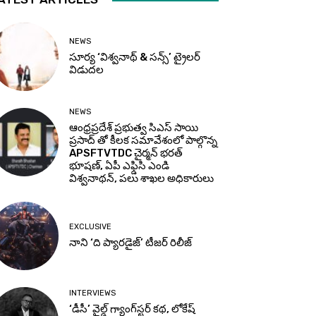
NEWS
సూర్య ‘విశ్వనాథ్ & సన్స్’ ట్రైలర్
విడుదల
NEWS
ఆంధ్రప్రదేశ్ ప్రభుత్వ సిఎస్ సాయి
ప్రసాద్ తో కీలక సమావేశంలో పాల్గొన్న
APSFTVTDC చైర్మన్ భరత్
భూషణ్, ఏపీ ఎఫ్డిసి ఎండి
విశ్వనాథన్, పలు శాఖల అధికారులు
EXCLUSIVE
నాని ‘ది ప్యారడైజ్’ టీజర్‌ రిలీజ్
INTERVIEWS
‘డీసీ’ వైల్డ్ గ్యాంగ్‌స్టర్ కథ, లోకేష్