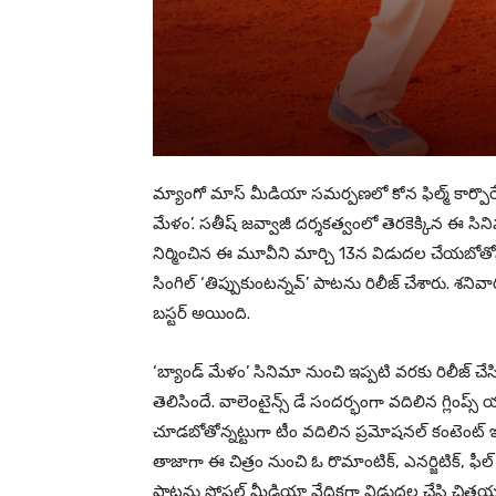
మ్యాంగో మాస్ మీడియా సమర్పణలో కోన ఫిల్మ్ కార్పొరే
మేళం’. సతీష్ జవ్వాజీ దర్శకత్వంలో తెరకెక్కిన ఈ సినిమ
నిర్మించిన ఈ మూవీని మార్చి 13న విడుదల చేయబోతోన్నా
సింగిల్ ‘తిప్పుకుంటన్నవ్’ పాటను రిలీజ్ చేశారు. శనివ
బస్టర్‌ అయింది.
‘బ్యాండ్ మేళం’ సినిమా నుంచి ఇప్పటి వరకు రిలీజ్ చే
తెలిసిందే. వాలెంటైన్స్ డే సందర్భంగా వదిలిన గ్లింప్స్ య
చూడబోతోన్నట్టుగా టీం వదిలిన ప్రమోషనల్ కంటెంట్ ఇ
తాజాగా ఈ చిత్రం నుంచి ఓ రొమాంటిక్, ఎనర్జిటిక్, ఫీల్
పాటను సోషల్ మీడియా వేదికగా విడుదల చేసి చిత్రయూనిట