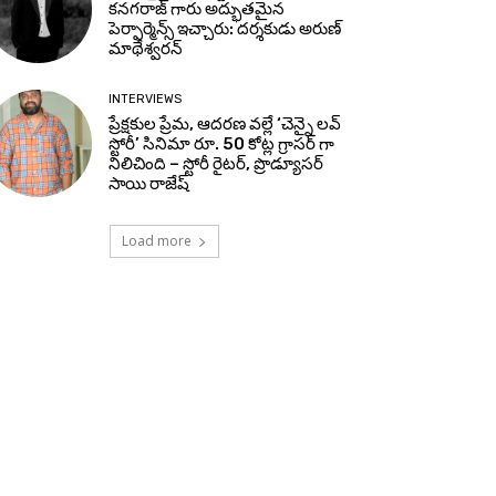
కనగరాజ్ గారు అద్భుతమైన
పెర్ఫార్మెన్స్ ఇచ్చారు: దర్శకుడు అరుణ్
మాథేశ్వరన్
INTERVIEWS
ప్రేక్షకుల ప్రేమ, ఆదరణ వల్లే ‘చెన్నై లవ్
స్టోరీ’ సినిమా రూ. 50 కోట్ల గ్రాసర్ గా
నిలిచింది – స్టోరీ రైటర్, ప్రొడ్యూసర్
సాయి రాజేష్
Load more