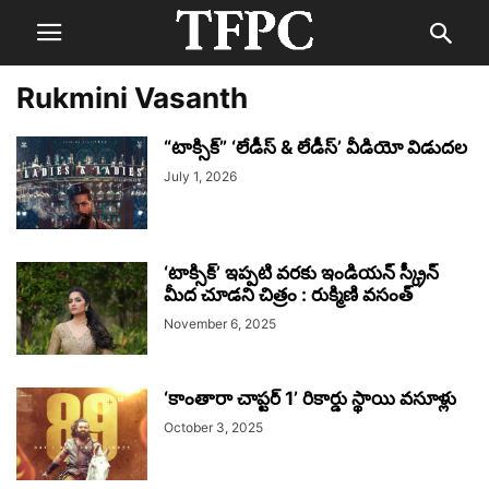
Rukmini Vasanth
“టాక్సిక్” ‘లేడీస్ & లేడీస్’ వీడియో విడుదల
July 1, 2026
‘టాక్సిక్’ ఇప్పటి వరకు ఇండియన్ స్క్రీన్
మీద చూడని చిత్రం : రుక్మిణి వసంత్
November 6, 2025
‘కాంతారా చాప్టర్ 1’ రికార్డు స్థాయి వసూళ్లు
October 3, 2025