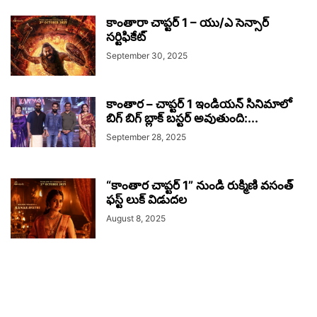
కాంతారా చాప్టర్ 1 – యు/ఎ సెన్సార్
సర్టిఫికేట్
September 30, 2025
కాంతార – చాప్టర్ 1 ఇండియన్ సినిమాలో
బిగ్ బిగ్ బ్లాక్ బస్టర్ అవుతుంది:...
September 28, 2025
“కాంతార చాప్టర్ 1” నుండి రుక్మిణి వసంత్
ఫస్ట్ లుక్ విడుదల
August 8, 2025