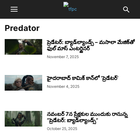
Predator
ప్రెడేటర్: బ్యాడ్‌ల్యాండ్స్ – మసాలా మేజిక్‌తో
ఫుల్ మాస్ ఎంటర్టైనర్
November 7, 2025
హైదరాబాద్ కామిక్ కాన్‌లో ‘ప్రెడేటర్’
November 4, 2025
నవంబర్ 7న ప్రేక్షకుల ముందుకు రానున్న
“ప్రెడేటర్: బ్యాడ్‌ల్యాండ్స్”
October 25, 2025