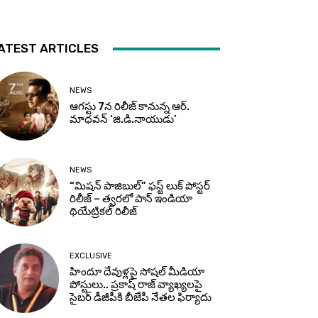
ATEST ARTICLES
NEWS
ఆగస్టు 7న రిలీజ్ కానున్న ఆర్‌.
మాధవన్‌ ‘జి.డి.నాయుడు’
NEWS
“మిషన్ పాజిబుల్” ఫస్ట్ లుక్ పోస్టర్
రిలీజ్ – త్వరలో పాన్ ఇండియా
థియేట్రికల్ రిలీజ్
EXCLUSIVE
హిందూ దేవుళ్లపై సోషల్ మీడియా
పోస్టులు.. ప్రకాష్ రాజ్ వ్యాఖ్యలపై
సైబర్ డీజీపీకి బీజేపీ నేతల ఫిర్యాదు