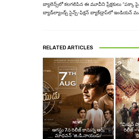
బ్యాలెన్స్‌లో కలగలిపిన ఈ మూవీని ప్రేక్షకులు “పక్కా పైస
బ్యాడ్‌ల్యాండ్స్ సైన్స్-ఫిక్షన్ బ్యాక్‌డ్రాప్‌లో ఇండియన్ మ
RELATED ARTICLES
NEWS
“మిషన్ పాజ
ఆగస్టు 7న రిలీజ్ కానున్న ఆర్‌.
రిలీజ్ 
మాధవన్‌ ‘జి.డి.నాయుడు’
థ