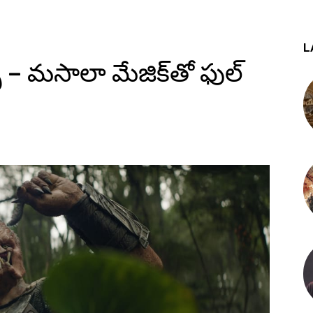
L
డ్స్ – మసాలా మేజిక్‌తో ఫుల్