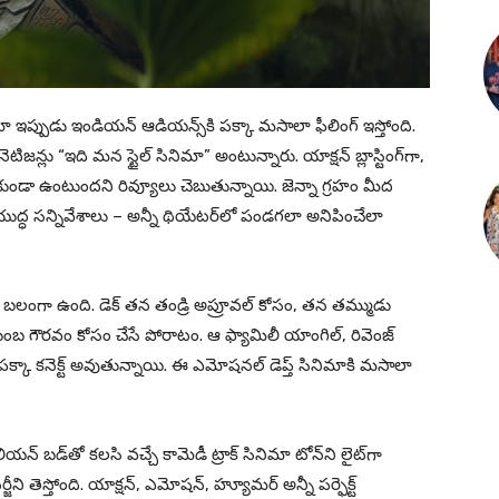
సినిమా ఇప్పుడు ఇండియన్ ఆడియన్స్‌కి పక్కా మసాలా ఫీలింగ్ ఇస్తోంది.
జన్లు “ఇది మన స్టైల్ సినిమా” అంటున్నారు. యాక్షన్ బ్లాస్టింగ్‌గా,
 తగ్గకుండా ఉంటుందని రివ్యూలు చెబుతున్నాయి. జెన్నా గ్రహం మీద
్ చేసిన యుద్ధ సన్నివేశాలు – అన్నీ థియేటర్‌లో పండగలా అనిపించేలా
బలంగా ఉంది. డెక్ తన తండ్రి అప్రూవల్ కోసం, తన తమ్ముడు
ుంబ గౌరవం కోసం చేసే పోరాటం. ఆ ఫ్యామిలీ యాంగిల్, రివెంజ్
 పక్కా కనెక్ట్ అవుతున్నాయి. ఈ ఎమోషనల్ డెప్త్ సినిమాకి మసాలా
ఏలియన్ బడ్‌తో కలసి వచ్చే కామెడీ ట్రాక్ సినిమా టోన్‌ని లైట్‌గా
జీని తెస్తోంది. యాక్షన్, ఎమోషన్, హ్యూమర్ అన్నీ పర్ఫెక్ట్