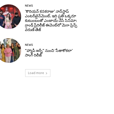
NEWS
‘కొరియన్ కనకరాజు’ నాన్‌స్టాప్
ఎంటర్‌టైన్‌మెంట్. ఇది ప్రతి ఒక్కరూ
కుటుంబంతో ఎంజాయ్ చేసే సినిమా:
గ్రాండ్ ప్రీరిలీజ్ ఈవెంట్‌లో మెగా ప్రిన్స్
వరుణ్ తేజ్
NEWS
“హ్యాపీ జర్నీ” నుంచి ‘సీతాకోకలా’
సాంగ్ రిలీజ్
Load more