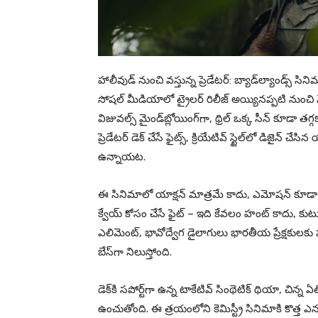
హాలీవుడ్ నుంచి వస్తున్న ప్రెడేటర్: బ్యాడ్‌ల్యాండ్స్ 
సోషల్ మీడియాలో ట్రైలర్ రిలీజ్ అయ్యినప్పటి నుంచి నెటి
విజువల్స్ మైండ్‌బ్లోయింగ్‌గా, థ్రిల్ ఒక్క సీన్ కూడా
ప్రెడేటర్ డెక్ చేసే ఫైట్స్, క్రియేటివ్ స్టైల్‌లో డిజైన
ఉన్నాయట.
ఈ సినిమాలో యాక్షన్ మాత్రమే కాదు, ఎమోషన్ కూడా 
క్వేయ్ కోసం చేసే ఫైట్ – ఇది కేవలం హంట్ కాదు, కుట
ఎలిమెంట్, భావోద్వేగ డైలాగులు భారతీయ ప్రేక్షకులకు
బేస్‌గా నిలుస్తోంది.
డెక్‌కి సపోర్ట్‌గా ఉన్న టాకేటివ్ సింథెటిక్ థియా, చిన్న 
ఉంచుతోంది. ఈ త్రయంలోని కెమిస్ట్రీ సినిమాకి కొత్త ఎనర్