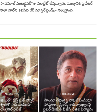
ా వసూల్ ఎంటర్టైనర్”గా సెలబ్రేట్ చేస్తున్నారు. మొత్తానికి ప్రెడేటర్:
సాలా సౌల్‌ని కలిపిన రేర్ మాస్టర్‌బ్లెండ్‌గా నిలుస్తోంది.
NEWS
EXCLUSIVE
ిబుల్” ఫస్ట్ లుక్ పోస్టర్
హిందూ దేవుళ్లపై సోషల్ మీడియా
– త్వరలో పాన్ ఇండియా
పోస్టులు.. ప్రకాష్ రాజ్ వ్యాఖ్యలపై
ియేట్రికల్ రిలీజ్
సైబర్ డీజీపీకి బీజేపీ నేతల ఫిర్యాదు