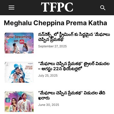
Meghalu Cheppina Prema Katha
సన్‌నెక్స్ట్‌లో స్ట్రీమింగ్ కు సిద్ధమైన ‘మేఘాలు
చెప్పిన ప్రేమకథ’
September 27, 2025
“మేఘాలు చెప్పిన ప్రేమకథ” ట్రైలర్ విడుదల
– ఆగస్టు 22న థియేటర్లలో
July 25, 2025
“మేఘాలు చెప్పిన ప్రేమకథ” విడుదల తేది
ఖరారు
June 30, 2025