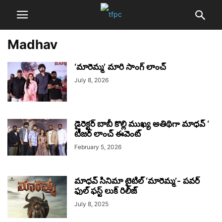
Madhav
‘మారెమ్మ’ మారి సాంగ్ లాంచ్
July 8, 2026
డైరెక్టర్ బాబీ కొల్లి ముఖ్య అతిథిగా మాధవ్ ‘
టీజర్ లాంచ్ ఈవెంట్
February 5, 2026
మాధవ్ సినిమా టైటిల్ ‘మారెమ్మ’- పవర్
ఫుల్ ఫస్ట్ లుక్ రిలీజ్
July 8, 2025