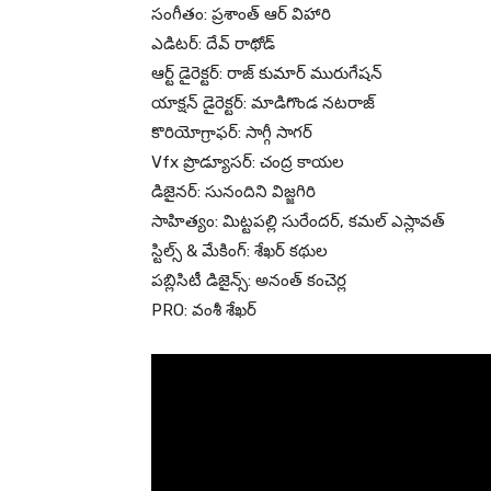
సంగీతం: ప్రశాంత్ ఆర్ విహారి
ఎడిటర్: దేవ్ రాథోడ్
ఆర్ట్ డైరెక్టర్: రాజ్ కుమార్ మురుగేషన్
యాక్షన్ డైరెక్టర్: మాడిగొండ నటరాజ్
కొరియోగ్రాఫర్: సాగ్గీ సాగర్
Vfx ప్రొడ్యూసర్: చంద్ర కాయల
డిజైనర్: సునందిని విజ్జగిరి
సాహిత్యం: మిట్టపల్లి సురేందర్, కమల్ ఎస్లావత్
స్టిల్స్ & మేకింగ్: శేఖర్ కథుల
పబ్లిసిటీ డిజైన్స్: అనంత్ కంచెర్ల
PRO: వంశీ శేఖర్