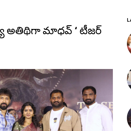
L
ుఖ్య అతిథిగా మాధవ్ ‘ టీజర్