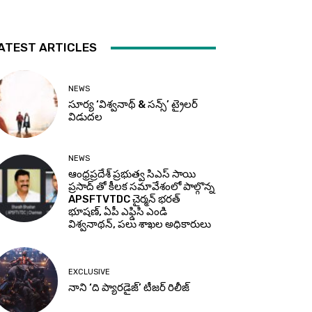
ATEST ARTICLES
NEWS
సూర్య ‘విశ్వనాథ్ & సన్స్’ ట్రైలర్
విడుదల
NEWS
ఆంధ్రప్రదేశ్ ప్రభుత్వ సిఎస్ సాయి
ప్రసాద్ తో కీలక సమావేశంలో పాల్గొన్న
APSFTVTDC చైర్మన్ భరత్
భూషణ్, ఏపీ ఎఫ్డిసి ఎండి
విశ్వనాథన్, పలు శాఖల అధికారులు
EXCLUSIVE
నాని ‘ది ప్యారడైజ్’ టీజర్‌ రిలీజ్