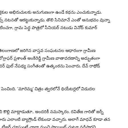
 ప్రేక్షకుల అభిరుచులకు అనుగుణంగా ఉండే కథను ఎంచుకున్నాడు.
న్స్ నటనతో ఆకట్టుకున్నాడు. తొలి సినిమానే ఎంతో అనుభవం వున్నా
ంచగా, గ్రామ పెద్ద పాత్రలో సీనియర్ నటుడు వినోద్ కుమార్
ు తెలంగాణలో జరిగిన వాస్తవ సంఘటనల ఆధారంగా గ్రామీణ
్రాఫర్ ప్రశాంత్ అంకిరెడ్డి గ్రామీణ వాతావరణాన్ని అద్భుతంగా
వర్ ఫుల్ నేపథ్య సంగీతంతో ఉత్కంఠను పెంచారు. దేవ్ రాథోడ్
ంచింది. ‘మారెమ్మ’ చిత్రం త్వరలోనే థియేటర్లలో విడుదల
ాబి కొల్లి మాట్లాడుతూ.. అందరికీ నమస్కారం. రవితేజ గారితో జర్నీ
జ గారు ఎలాంటి బ్యాగ్రౌండ్ లేకుండా వచ్చారు. అలాగే మాధవ్ కూడా తన
టీజర్ చూస్తుంటే చాలా మంచి పాయింట్ చుట్టూ నడిపారని