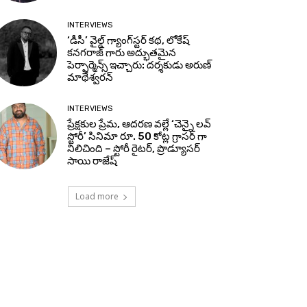
INTERVIEWS
‘డీసీ’ వైల్డ్ గ్యాంగ్‌స్టర్ కథ, లోకేష్
కనగరాజ్ గారు అద్భుతమైన
పెర్ఫార్మెన్స్ ఇచ్చారు: దర్శకుడు అరుణ్
మాథేశ్వరన్
INTERVIEWS
ప్రేక్షకుల ప్రేమ, ఆదరణ వల్లే ‘చెన్నై లవ్
స్టోరీ’ సినిమా రూ. 50 కోట్ల గ్రాసర్ గా
నిలిచింది – స్టోరీ రైటర్, ప్రొడ్యూసర్
సాయి రాజేష్
Load more