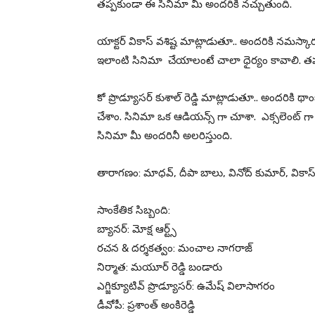
తప్పకుండా ఈ సినిమా మీ అందరికీ నచ్చుతుంది.
యాక్టర్ వికాస్ వశిష్ట మాట్లాడుతూ.. అందరికి నమస్కార
ఇలాంటి సినిమా చేయాలంటే చాలా ధైర్యం కావాలి. తప
కో ప్రొడ్యూసర్ కుశాల్ రెడ్డి మాట్లాడుతూ.. అందరికి థ
చేశాం. సినిమా ఒక ఆడియన్స్ గా చూశా. ఎక్సలెంట్ గా
సినిమా మీ అందరినీ అలరిస్తుంది.
తారాగణం: మాధవ్, దీపా బాలు, వినోద్ కుమార్, వికాస్ వశ
సాంకేతిక సిబ్బంది:
బ్యానర్: మోక్ష ఆర్ట్స్
రచన & దర్శకత్వం: మంచాల నాగరాజ్
నిర్మాత: మయూర్ రెడ్డి బండారు
ఎగ్జిక్యూటివ్ ప్రొడ్యూసర్: ఉమేష్ విలాసాగరం
డీవోపీ: ప్రశాంత్ అంకిరెడ్డి