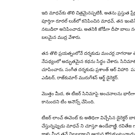
ఇది మాధవ్‌కు తొలి చిత్రమైనప్పటికీ, అతను ప్రస్తుత
పూర్తిగా రూరల్ లుక్‌లో కనిపించిన మాధవ్, తన ఇంటె
నటుడిలా అనిపించాడు. అతనికి జోడీగా దీపా బాలు నటి
బలమైన ముద్ర వేశారు.
తన తొలి ప్రయత్నంలోనే దర్శకుడు మంచర్ల నాగరాజ
నేపథ్యంలో అద్భుతమైన కథను సిద్ధం చేశారు. సినిమాటోగ
చూపించారు. సంగీత దర్శకుడు ప్రశాంత్ ఆర్ విహారి ప
ఎడిటర్, రాజ్‌కుమార్ మురుగేశన్ ఆర్ట్ డైరెక్టర్.
మొత్తం మీద, ఈ టీజర్ సినిమాపై అంచనాలను భారీగా పె
కానుందని టీం అనౌన్స్ చేసింది.
టీజర్ లాంచ్ ఈవెంట్ కు అతిధిగా విచ్చేసిన డైరెక్టర్ బ
చేస్తున్నప్పుడు మాధవ్ ని చూస్తూ ఉండేవాణ్ణి. రవితే
కాళ్ళ మీద తనే నిలబడాలని ఆయన కోరుకుంటున్నారు. 