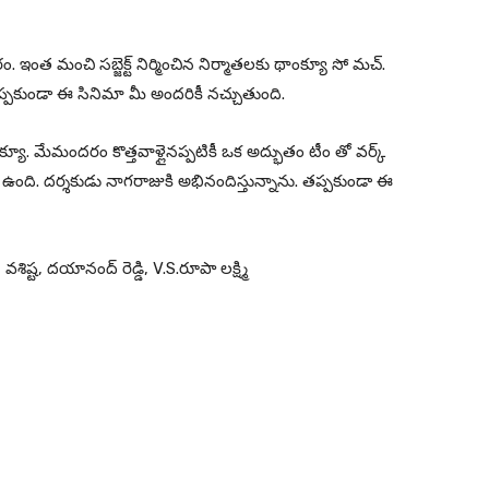
ం. ఇంత మంచి సబ్జెక్ట్ నిర్మించిన నిర్మాతలకు థాంక్యూ సో మచ్.
్పకుండా ఈ సినిమా మీ అందరికీ నచ్చుతుంది.
ాంక్యూ. మేమందరం కొత్తవాళ్లైనప్పటికీ ఒక అద్భుతం టీం తో వర్క్
 ఉంది. దర్శకుడు నాగరాజుకి అభినందిస్తున్నాను. తప్పకుండా ఈ
ిష్ట, దయానంద్ రెడ్డి, V.S.రూపా లక్ష్మి