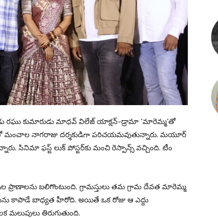
ఘు కుమారుడు మాధవ్ విలేజ్ యాక్షన్-డ్రామా ‘మారెమ్మ’తో
చిత్రంతో మంచాల నాగరాజు దర్శకుడిగా పరిచయమవుతున్నారు. మయూర్
్తున్నారు. సినిమా ఫస్ట్ లుక్ పోస్టర్‌కు మంచి రెస్పాన్స్ వచ్చింది. టీం
ువుల ప్రాణాలను బలిగొంటుంది. గ్రామస్తులు తమ గ్రామ దేవత మారెమ్మ
ఎద్దును కాపాడే బాధ్యత హీరోది. అయితే ఒక రోజు ఆ ఎద్దు
లక మలుపులు తిరుగుతుంది.