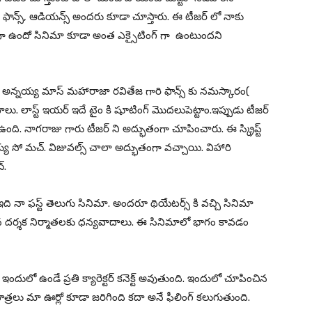
రి ఫాన్స్, ఆడియన్స్ అందరు కూడా చూస్తారు. ఈ టీజర్ లో నాకు
ంగా ఉందో సినిమా కూడా అంత ఎక్సైటింగ్ గా ఉంటుందని
అన్నయ్య మాస్ మహారాజా రవితేజ గారి ఫాన్స్ కు నమస్కారం(
ాలు. లాస్ట్ ఇయర్ ఇదే టైం కి షూటింగ్ మొదలుపెట్టాం.ఇప్పుడు టీజర్
ి. నాగరాజు గారు టీజర్ ని అద్భుతంగా చూపించారు. ఈ స్క్రిప్ట్
్యు సో మచ్. విజువల్స్ చాలా అద్భుతంగా వచ్చాయి. విహారి
్.
ి నా ఫస్ట్ తెలుగు సినిమా. అందరూ థియేటర్స్ కి వచ్చి సినిమా
ిన దర్శక నిర్మాతలకు ధన్యవాదాలు. ఈ సినిమాలో భాగం కావడం
ందులో ఉండే ప్రతి క్యారెక్టర్ కనెక్ట్ అవుతుంది. ఇందులో చూపించిన
త్రలు మా ఊర్లో కూడా జరిగింది కదా అనే ఫీలింగ్ కలుగుతుంది.