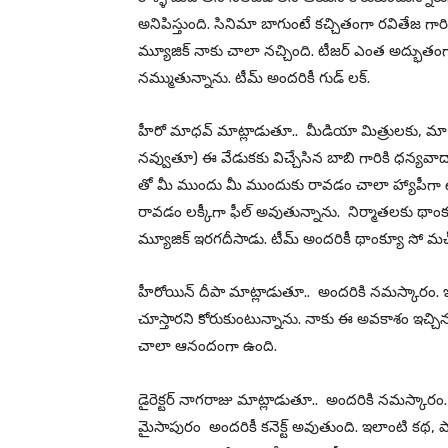
అనిపిస్తుంది. సినిమా బాగుంటే కచ్చితంగా రవితేజ గా
మ్యూజిక్ నాకు చాలా నచ్చింది. టీజర్ ఎంత అద్భుత
నమ్ముతున్నాను. టీమ్ అందరికీ గుడ్ లక్.
హీరో మాధవ్ మాట్లాడుతూ.. మీడియా మిత్రులకు, మా 
నవ్వుతూ) ఈ వేడుకకు విచ్చేసిన బాబి గారికి ధన్యవాద
తో మీ ముందు మీ ముందుకు రావడం చాలా హ్యాపీగా ఉంద
రావడం లక్కీగా ఫీల్ అవుతున్నాను. నిర్మాతలకు థాంక
మ్యూజిక్ ఇరగదీసాడు. టీమ్ అందరికీ థాంక్యూ సో మచ
హీరోయిన్ దీపా మాట్లాడుతూ.. అందరికి నమస్కారం. ఇద
చూస్తారని కోరుకుంటున్నాను. నాకు ఈ అవకాశం ఇచ్చ
చాలా ఆనందంగా ఉంది.
డైరెక్టర్ నాగరాజు మాట్లాడుతూ.. అందరికి నమస్కారం. ఇ
మైసాపురం అందరికీ కనెక్ట్ అవుతుంది. ఇలాంటి కథ, పా