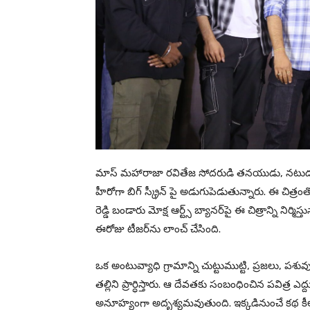
మాస్ మహారాజా రవితేజ సోదరుడి తనయుడు, నటుడు ర
హీరోగా బిగ్ స్క్రీన్ పై అడుగుపెడుతున్నారు. ఈ 
రెడ్డి బండారు మోక్ష ఆర్ట్స్ బ్యానర్‌పై ఈ చిత్రాన్ని నిర్మిస
ఈరోజు టీజర్‌ను లాంచ్ చేసింది.
ఒక అంటువ్యాధి గ్రామాన్ని చుట్టుముట్టి, ప్రజలు, పశ
తల్లిని ప్రార్ధిస్తారు. ఆ దేవతకు సంబంధించిన పవిత్ర 
అనూహ్యంగా అదృశ్యమవుతుంది. ఇక్కడినుంచే కథ కీ