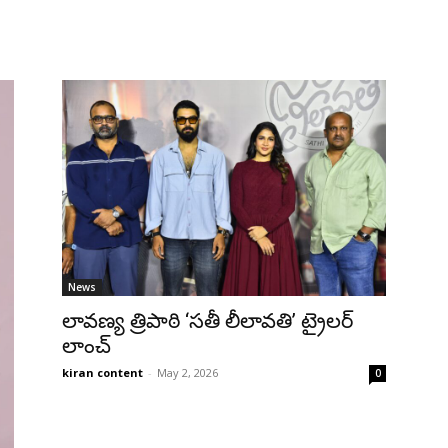
News
లావణ్య త్రిపాఠి ‘సతీ లీలావతి’ ట్రైలర్
లాంచ్
kiran content
-
May 2, 2026
0