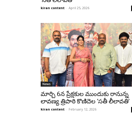
kiran content
-
April 25, 2026
News
మార్చి 6న ప్రేక్షకుల ముందుకు రానున్న
లావణ్య త్రిపాఠి కొణిదెల ‘సతీ లీలావతి’
kiran content
-
February 12, 2026