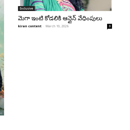
Exclusive
మెగా ఇంటి కోడలికి ఆన్లైన్ వేధింపులు
kiran content
-
March 10, 2026
0