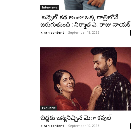
Interviews
‘టన్నెల్’ కథ అంతా ఒక్క రాత్రిలోనే
జరుగుతుంది : నిర్మాత ఎ. రాజు నాయక్
kiran content
-
September 18, 2025
Exclusive
బిడ్డకు జన్మనిచ్చిన మెగా కపుల్
kiran content
-
September 10, 2025