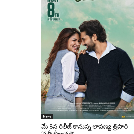
News
మే 8న రిలీజ్‌ కానున్న లావ‌ణ్య త్రిపాఠి
‘సతీ లీలావతి’