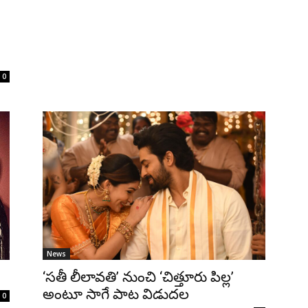
0
News
‘సతీ లీలావతి’ నుంచి ‘చిత్తూరు పిల్ల’
అంటూ సాగే పాట విడుదల
0