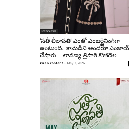
Interviews
‘సతీ లీలావతి’ ఎంతో ఎంటర్టైనింగ్‌గా
ఉంటుంది.. కామెడీని అందరూ ఎంజాయ
చేస్తారు – లావణ్య త్రిపాఠి కొణిదెల
kiran content
-
May 7, 2026