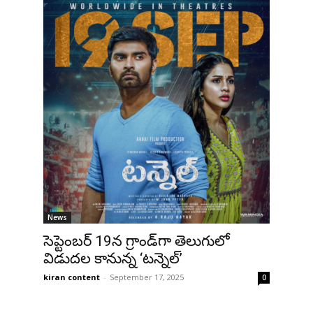
News
సెప్టెంబర్ 19న గ్రాండ్‌గా తెలుగులో
విడుదల కానున్న ‘టన్నెల్’
kiran content
-
September 17, 2025
0