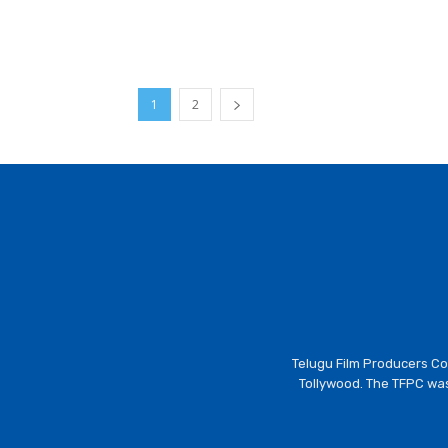
1
2
Telugu Film Producers Cou
Tollywood. The TFPC was