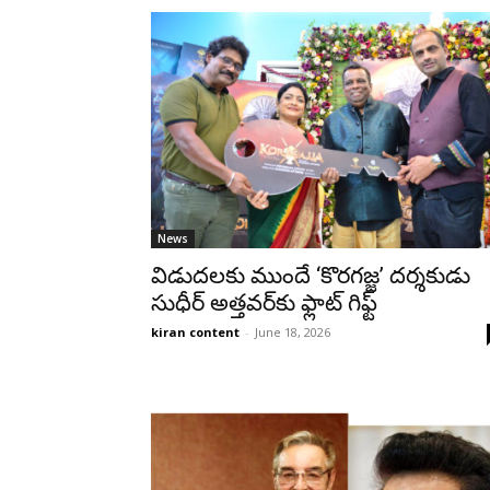
News
విడుదలకు ముందే ‘కొరగజ్జ’ దర్శకుడు
సుధీర్ అత్తవర్‌కు ఫ్లాట్‌ గిఫ్ట్
kiran content
-
June 18, 2026