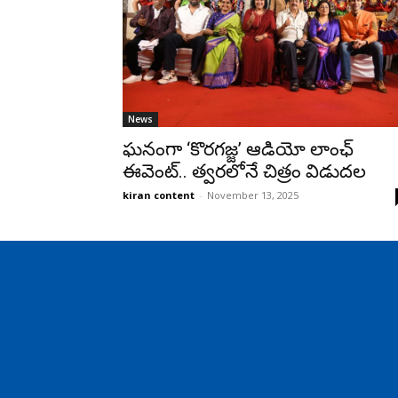
News
ఘనంగా ‘కొరగజ్జ’ ఆడియో లాంఛ్
ఈవెంట్.. త్వరలోనే చిత్రం విడుదల
kiran content
-
November 13, 2025