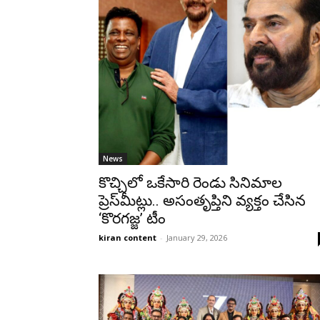
News
కొచ్చిలో ఒకేసారి రెండు సినిమాల
ప్రెస్‌మీట్లు.. అసంతృప్తిని వ్యక్తం చేసిన
‘కొరగజ్జ’ టీం
kiran content
-
January 29, 2026