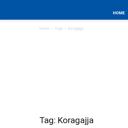
HOME
Home
Tags
Koragajja
Tag: Koragajja