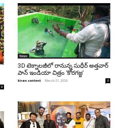
News
3D టెక్నాలజీలో రానున్న సుధీర్ అత్తవార్
పాన్ ఇండియా చిత్రం ‘కోరగజ్జ’
kiran content
-
March 21, 2026
0
0