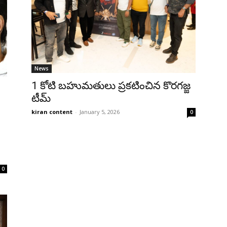
News
₹1 కోటి బహుమతులు ప్రకటించిన కొరగజ్జ
టీమ్
kiran content
-
January 5, 2026
0
0