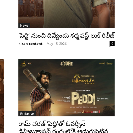
News
‘పెద్ది’ నుంచి దివ్యేందు శర్మ ఫస్ట్ లుక్ రిలీజ్
kiran content
-
May 15, 2026
0
Exclusive
రామ్ చరణ్ ‘పెద్ది’తో ఓవర్సీస్
డిస్ట్రిబ్యూషన్ రంగంలోకి అడుగుపెట్టిన