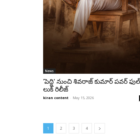
News
‘పెద్ది’ నుంచి శివరాజ్ కుమార్ పవర్ ఫుల
లుక్ రిలీజ్
kiran content
-
May 15, 2026
1
2
3
4