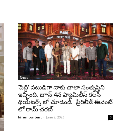
News
‘పెద్ది’ నటుడిగా నాకు చాలా సంతృప్తిని
ఇచ్చింది. జూన్ 4న ఫ్యామిలీస్ కలసి
థియేటర్స్ లో చూడండి : ప్రీరిలీజ్ ఈవెంట్
లో రామ్ చరణ్
kiran content
-
June 2, 2026
0