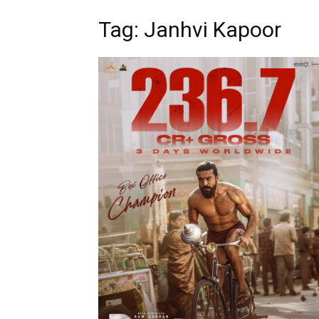
Tag: Janhvi Kapoor