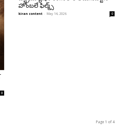
హోంబలే ఫిల్మ్స్
kiran content
-
May 14, 2026
0
్
0
Page 1 of 4