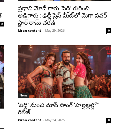
ప్రధాని మోదీ గారు ‘పెద్ది’ గురించి
అడిగారు : ఢిల్లీ ప్రెస్ మీట్‌లో మెగా పవర్
్
స్టార్ రామ్ చరణ్
0
kiran content
-
May 29, 2026
0
News
‘పెద్ది’ నుంచి మాస్ సాంగ్ ‘హల్లల్లల్లో”
రిలీజ్
’
kiran content
-
May 24, 2026
0