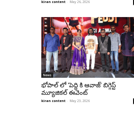
kiran content
-
May 26, 2026
News
భోపాల్‌ లో ‘పెద్ది కి ఆవాజ్’ బిగ్గెస్ట్
మ్యూజికల్ ఈవెంట్
kiran content
-
May 23, 2026