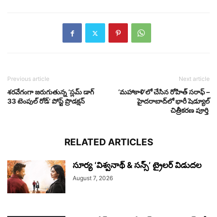
Previous article
Next article
శరవేగంగా జరుగుతున్న ‘స్లమ్ డాగ్
‘మహాకాళి’లో చేసిన రోహిత్ సరాఫ్ –
33 టెంపుల్ రోడ్’ పోస్ట్ ప్రొడక్షన్
హైదరాబాద్‌లో భారీ షెడ్యూల్
చిత్రీకరణ పూర్తి
RELATED ARTICLES
సూర్య ‘విశ్వనాథ్ & సన్స్’ ట్రైలర్ విడుదల
August 7, 2026