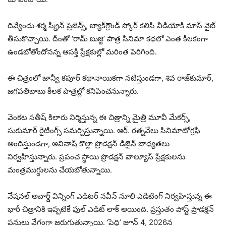
దివ్యేందు శర్మ స్క్రీన్ ప్రెజెన్స్, బ్యాక్‌గ్రౌండ్ స్కోర్ కలిసి వీడియోకి మాస్ వైబ్
తీసుకొచ్చాయి. దీంతో ‘రామ్ బుజ్జి’ పాత్ర సినిమా కథలో ఎంత కీలకంగా
ఉండబోతోందోనన్న ఆసక్తి ప్రేక్షకుల్లో మరింత పెరిగింది.
ఈ చిత్రంలో జాన్వీ కపూర్ కథానాయికగా నటిస్తుండగా, శివ రాజ్‌కుమార్,
జగపతిబాబు కీలక పాత్రల్లో కనిపించనున్నారు.
వెంకట సతీష్ కిలారు నిర్మిస్తున్న ఈ చిత్రాన్ని మైత్రి మూవీ మేకర్స్,
సుకుమార్ రైటింగ్స్ సమర్పిస్తున్నాయి. ఆర్. రత్నవేలు సినిమాటోగ్రఫీ
అందిస్తుండగా, అవినాష్ కొల్లా ప్రొడక్షన్ డిజైన్ బాధ్యతలు
నిర్వహిస్తున్నారు. ప్రపంచ స్థాయి ప్రొడక్షన్ వాల్యూస్ ప్రేక్షకులను
మంత్రముగ్ధులను చేయబోతున్నాయి.
నేషనల్ అవార్డ్ విన్నింగ్ ఎడిటర్ నవీన్ నూలి ఎడిటింగ్ నిర్వహిస్తున్న ఈ
భారీ చిత్రానికి ఇప్పటికే ఫుల్ ఎడిట్ లాక్ అయింది. ప్రస్తుతం పోస్ట్ ప్రొడక్షన్
పనులు వేగంగా జరుగుతున్నాయి. ‘పెద్ది’ జూన్ 4, 2026న