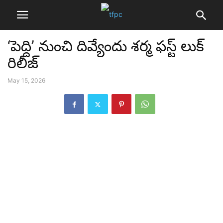
‘పెద్ది’ నుంచి దివ్యేందు శర్మ ఫస్ట్ లుక్
రిలీజ్
May 15, 2026