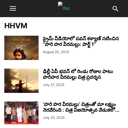
HHVM
ప్రైమ్ వీడియోలో పవన్ కళ్యాణ్ నటించిన
“హరి హర వీరమల్లు: పార్ట్ 1”
August 20, 2025
ఢిల్లీ ఏపీ భవన్ లో రెండు రోజుల పాటు
హరిహర వీరమల్లు చిత్ర ప్రదర్శన
July 27, 2025
‘హరి హర వీరమల్లు’ చిత్రంతో మా లక్ష్యం
నెరవేరింది : చిత్ర విజయోత్సవ వేడుకలో...
July 25, 2025