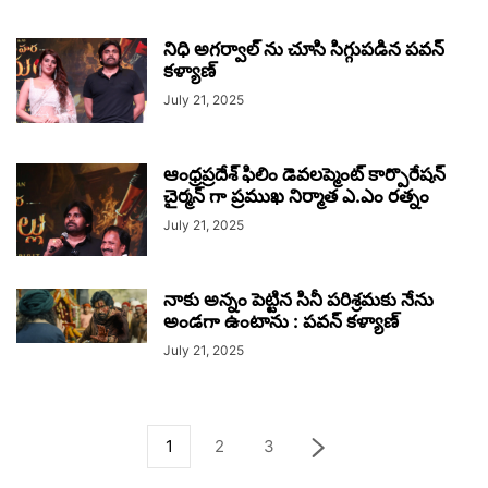
నిధి అగర్వాల్ ను చూసి సిగ్గుపడిన పవన్
కళ్యాణ్
July 21, 2025
ఆంధ్రప్రదేశ్ ఫిలిం డెవలప్మెంట్ కార్పొరేషన్
చైర్మన్ గా ప్రముఖ నిర్మాత ఎ.ఎం రత్నం
July 21, 2025
నాకు అన్నం పెట్టిన సినీ పరిశ్రమకు నేను
అండగా ఉంటాను : పవన్ కళ్యాణ్
July 21, 2025
1
2
3