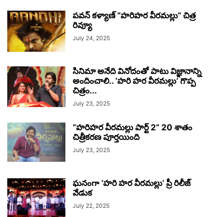
పవన్ కళ్యాణ్ “హరిహర వీరమల్లు” చిత్ర
రివ్యూ
July 24, 2025
సినిమా అనేది వినోదంతో పాటు విజ్ఞానాన్ని
అందించాలి.. ‘హరి హర వీరమల్లు’ గొప్ప
చిత్రం...
July 23, 2025
“హరిహర వీరమల్లు పార్ట్ 2” 20 శాతం
చిత్రీకరణ పూర్తయింది
July 23, 2025
ఘనంగా ‘హరి హర వీరమల్లు’ ప్రీ రిలీజ్
వేడుక
July 22, 2025