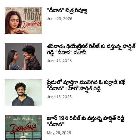
“దీవాన” చిత్ర రివ్యూ
June 20, 2026
శనివారం థియేట్రికల్ రిలీజ్ కు వస్తున్న హర్షిత్
రెడ్డి “దీవాన” మూవీ
June 18, 2026
ప్రేమలో పూర్తిగా మునిగిన ఓ కుర్రాడి కథే
“దీవాన” : హీరో హర్షిత్ రెడ్డి
June 15, 2026
జూన్ 19న రిలీజ్ కు వస్తున్న హర్షిత్ రెడ్డి
“దీవాన”
May 25, 2026