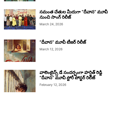
సమంత చేతుల మీదుగా “దీవాన” మూవీ
నుంచి సాంగ్ రిలీజ్
March 24, 2026
“దీవాన” మూవీ టీజర్ రిలీజ్
March 12, 2026
వాలెంటైన్స్ డే సందర్భంగా హర్షిత్ రెడ్డి
“దీవాన” మూవీ స్టోరీ పోస్టర్ రిలీజ్
February 12, 2026