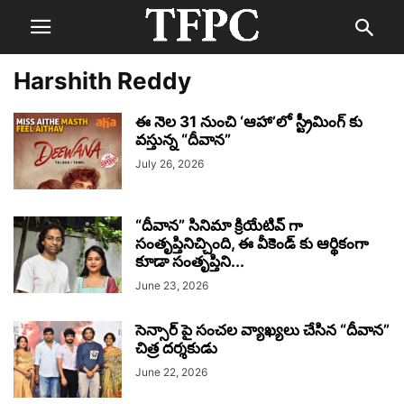
Harshith Reddy
ఈ నెల 31 నుంచి ‘ఆహా’లో స్ట్రీమింగ్ కు
వస్తున్న “దీవాన”
July 26, 2026
“దీవాన” సినిమా క్రియేటివ్ గా
సంతృప్తినిచ్చింది, ఈ వీకెండ్ కు ఆర్థికంగా
కూడా సంతృప్తిని...
June 23, 2026
సెన్సార్ పై సంచల వ్యాఖ్యలు చేసిన “దీవాన”
చిత్ర దర్శకుడు
June 22, 2026