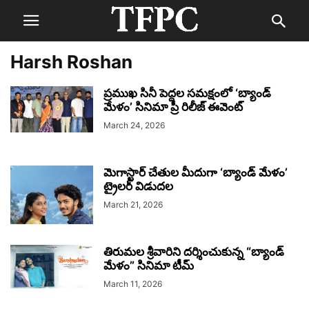
Harsh Roshan
ప్రముఖ సినీ పెద్దల సమక్షంలో ‘బ్యాండ్
మేళం’ సినిమా ప్రీ రిలీజ్ ఈవెంట్‌
March 24, 2026
మెగాస్టార్ చేతుల మీదుగా ‘బ్యాండ్ మేళం’
ట్రైలర్ విడుద‌ల
March 21, 2026
తిరుమల శ్రీవారిని దర్శించుకున్న “బ్యాండ్
మేళం” సినిమా టీమ్
March 11, 2026