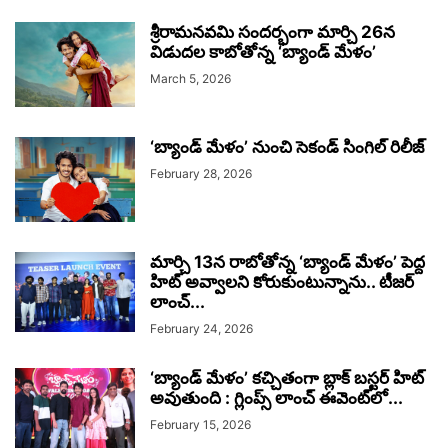
శ్రీరామనవమి సందర్భంగా మార్చి 26న
విడుదల కాబోతోన్న ‘బ్యాండ్ మేళం’
March 5, 2026
‘బ్యాండ్ మేళం’ నుంచి సెకండ్ సింగిల్ రిలీజ్
February 28, 2026
మార్చి 13న రాబోతోన్న ‘బ్యాండ్ మేళం’ పెద్ద
హిట్ అవ్వాలని కోరుకుంటున్నాను.. టీజర్
లాంచ్...
February 24, 2026
‘బ్యాండ్ మేళం’ కచ్చితంగా బ్లాక్ బస్టర్ హిట్
అవుతుంది : గ్లింప్స్ లాంచ్ ఈవెంట్‌లో...
February 15, 2026