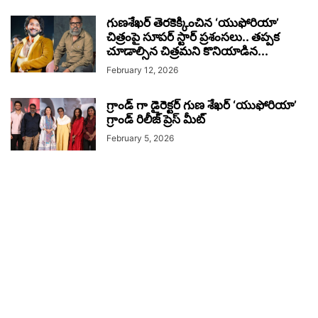
గుణశేఖర్ తెరకెక్కించిన ‘యుఫోరియా’
చిత్రంపై సూపర్ స్టార్ ప్రశంసలు.. తప్పక
చూడాల్సిన చిత్రమని కొనియాడిన...
February 12, 2026
గ్రాండ్ గా డైరెక్ట‌ర్‌ గుణ శేఖర్ ‘యుఫోరియా’
గ్రాండ్ రిలీజ్ ప్రెస్ మీట్‌
February 5, 2026