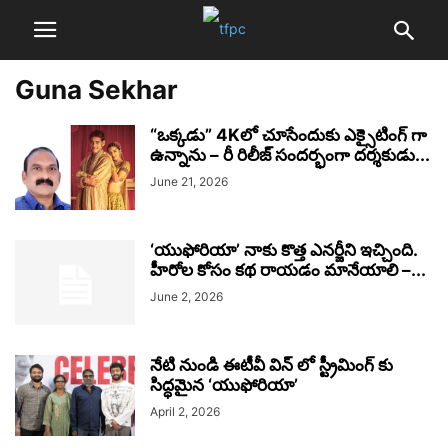
Guna Sekhar
“ఒక్కడు” 4Kలో చూసేందుకు ఎక్సైటింగ్ గా
ఉన్నాను – రీ రిలీజ్ సందర్భంగా దర్శకుడు...
June 21, 2026
‘యుఫోరియా’ నాకు కొత్త ఎనర్జీని ఇచ్చింది.
హీరోల కోసం కథ రాయడం మానేయాలి –...
June 2, 2026
నేటి నుండి ఈటీవీ విన్ లో స్ట్రీమింగ్ కు
సిద్ధమైన ‘యుఫోరియా’
April 2, 2026