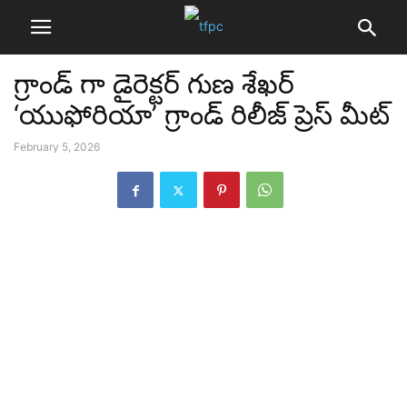
గ్రాండ్ గా డైరెక్ట‌ర్‌ గుణ శేఖర్
‘యుఫోరియా’ గ్రాండ్ రిలీజ్ ప్రెస్ మీట్‌
February 5, 2026