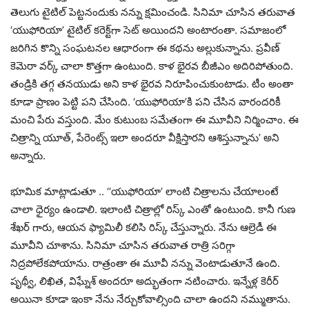
తెలుగు టైటిల్ పెట్టనందుకు నన్ను క్షమించండి. సినిమా చూసిన తరువాత
‘యుఫోరియా’ టైటిల్ కరెక్ట్‌గా సెట్ అయిందని అంటారంతా. సమాజంలో
జరిగిన కొన్ని సంఘటనల ఆధారంగా ఈ కథను అల్లుకున్నాను. ప్రవీణ్
కెమెరా వర్క్ చాలా కొత్తగా ఉంటుంది. కాళ భైరవ బీజీఎం అదిరిపోతుంది.
తండ్రికి తగ్గ తనయుడు అని కాళ భైరవ నిరూపించుకుంటాడు. టీం అంతా
కూడా ప్రాణం పెట్టి పని చేసింది. ‘యుఫోరియా’కి పని చేసిన వారందరికీ
మంచి పేరు వస్తుంది. మేం కుటుంబ సమేతంగా ఈ మూవీని నిర్మించాం. ఈ
చిత్రాన్ని యూత్, పేరెంట్స్ ఇలా అందరూ వీక్షిస్తారని ఆశిస్తున్నాను’ అని
అన్నారు.
భూమిక మాట్లాడుతూ .. ‘‘యుఫోరియా’ లాంటి చిత్రాలను చేయాలంటే
చాలా ధైర్యం ఉండాలి. ఇలాంటి చిత్రాల్లో రిస్క్ ఎంతో ఉంటుంది. కానీ గుణ
శేఖర్ గారు, ఆయన ఫ్యామిలీ కలిసి రిస్క్ చేస్తున్నారు. నేను ఆల్రెడీ ఈ
మూవీని చూశాను. సినిమా చూసిన తరువాత రాత్రి సరిగ్గా
నిద్రపోలేకపోయాను. రాత్రంతా ఈ మూవీ నన్ను వెంటాడుతూనే ఉంది.
పృథ్వీ, లిఖిత, విఘ్నేశ్ అందరూ అద్భుతంగా నటించారు. ఇన్నేళ్ల కెరీర్
అయినా కూడా ఇంకా నేను నేర్చుకోవాల్సింది చాలా ఉందని నమ్ముతాను.