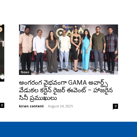
News
అంగరంగ వైభవంగా GAMA అవార్డ్స్
వేడుకల కర్టెన్ రైజర్ ఈవెంట్ – హాజరైన
సినీ ప్రముఖులు
0
kiran content
-
August 24, 2025
0