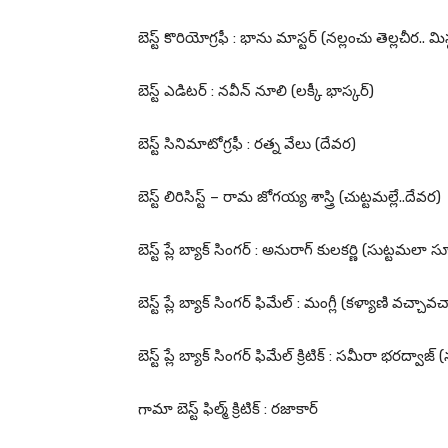
బెస్ట్ కొరియోగ్రఫీ : భాను మాస్టర్ (నల్లంచు తెల్లచీర.. మిస
బెస్ట్ ఎడిటర్ : నవీన్ నూలి (లక్కీ భాస్కర్)
బెస్ట్ సినిమాటోగ్రఫీ : రత్న వేలు (దేవర)
బెస్ట్ లిరిసిస్ట్ – రామ జోగయ్య శాస్త్రి (చుట్టమల్లే..దేవర)
బెస్ట్ ప్లే బ్యాక్ సింగర్ : అనురాగ్ కులకర్ణి (సుట్టమలా స
బెస్ట్ ప్లే బ్యాక్ సింగర్ ఫిమేల్ : మంగ్లీ (కళ్యాణి వచ్చావచ్
బెస్ట్ ప్లే బ్యాక్ సింగర్ ఫిమేల్ క్రిటిక్ : సమీరా భరద్వాజ్ 
గామా బెస్ట్ ఫిల్మ్ క్రిటిక్ : రజాకార్