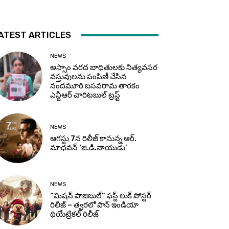
ATEST ARTICLES
NEWS
అస్సాం వరద బాధితులకు నిత్యవసర
వస్తువులను పంపిణీ చేసిన
నందమూరి బసవరామ తారకం
ఎన్టీఆర్ చారిటబుల్ ట్రస్ట్
NEWS
ఆగస్టు 7న రిలీజ్ కానున్న ఆర్‌.
మాధవన్‌ ‘జి.డి.నాయుడు’
NEWS
“మిషన్ పాజిబుల్” ఫస్ట్ లుక్ పోస్టర్
రిలీజ్ – త్వరలో పాన్ ఇండియా
థియేట్రికల్ రిలీజ్