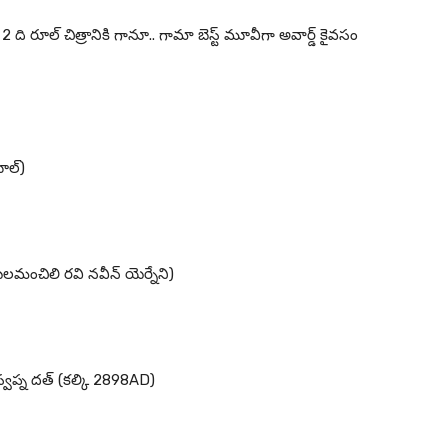
 ది రూల్ చిత్రానికి గానూ.. గామా బెస్ట్ మూవీగా అవార్డ్ కైవసం
రూల్)
 యలమంచిలి రవి నవీన్ యెర్నేని)
 స్వప్న దత్ (కల్కి 2898AD)