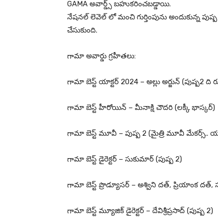
GAMA అవార్డ్స్ బహుకరించబడ్డాయి.
నేషనల్ లెవెల్ లో మంచి గుర్తింపును అందుకున్న పుష్ప 2
చేసుకుంది.
గామా అవార్డు గ్రహీతలు:
గామా బెస్ట్ యాక్టర్ 2024 – అల్లు అర్జున్ (పుష్ప2 ది 
గామా బెస్ట్ హీరోయిన్ – మీనాక్షి చౌదరి (లక్కీ భాస్కర్)
గామా బెస్ట్ మూవీ – పుష్ప 2 (మైత్రి మూవీ మేకర్స్..
గామా బెస్ట్ డైరెక్టర్ – సుకుమార్ (పుష్ప 2)
గామా బెస్ట్ ప్రొడ్యూసర్ – అశ్విని దత్, ప్రియాంక దత్,
గామా బెస్ట్ మ్యూజిక్ డైరెక్టర్ – దేవిశ్రీప్రసాద్ (పుష్ప 2)