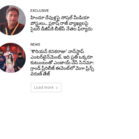
EXCLUSIVE
హిందూ దేవుళ్లపై సోషల్ మీడియా
పోస్టులు.. ప్రకాష్ రాజ్ వ్యాఖ్యలపై
సైబర్ డీజీపీకి బీజేపీ నేతల ఫిర్యాదు
NEWS
‘కొరియన్ కనకరాజు’ నాన్‌స్టాప్
ఎంటర్‌టైన్‌మెంట్. ఇది ప్రతి ఒక్కరూ
కుటుంబంతో ఎంజాయ్ చేసే సినిమా:
గ్రాండ్ ప్రీరిలీజ్ ఈవెంట్‌లో మెగా ప్రిన్స్
వరుణ్ తేజ్
Load more