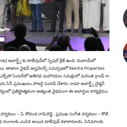
అవార్డ్స్ కు టాలీవుడ్‌లో స్పెషల్ క్రేజ్ ఉంది. దుబాయ్‌లో
ి. తాజాగా వైభవ్ జ్యువెలర్స్ సమర్పణలో Keinfra Properties
 ఎక్స్‌పో సెంటర్‌‌లో అతిరథ మహారధుల సమక్షంలో మరింత గ్రాండ్ గా
ు సినీ ప్రముఖులు హాజరై సందడి చేశారు. గామా అవార్డ్స్ చైర్మన్
్వర్యంలో ప్రతిష్టాత్మకంగా అత్యంత వైభవంగా ఈ అవార్డుల కార్యక్రమం
ీ దర్శకులు – ఏ. కోదండ రామిరెడ్డి , ప్రముఖ సంగీత దర్శకులు – కోటి
 వివిధ రంగాలకు ఎంపిక అయిన టాలీవుడ్ కళాకారులకు, సినిమాలకు