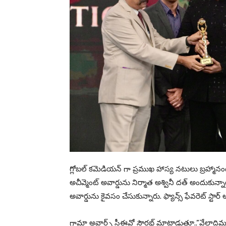
గ్లోబల్ కమెడియన్ గా ప్రముఖ హాస్య నటులు బ్రహ్మానంద
అచీవ్మెంట్ అవార్డును నిర్మాత అశ్వినీ దత్ అందుకున్నారు
అవార్డును కైవసం చేసుకున్నారు. ఫ్యాన్స్ ఫేవరెట్ స్
గామా అవార్డ్స్ సీఈవో సౌరభ్ మాట్లాడుతూ..”వేలాద