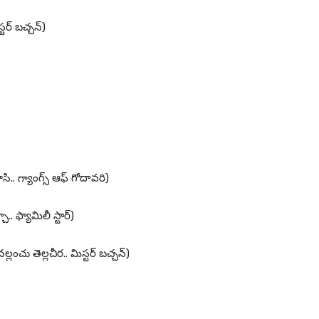
్టర్ బచ్చన్)
ూసి.. గ్యాంగ్స్ ఆఫ్ గోదావరి)
చా.. ఫ్యామిలీ స్టార్)
(నల్లంచు తెల్లచీర.. మిస్టర్ బచ్చన్)