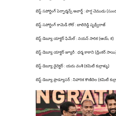
బెస్ట్ సపోర్టింగ్ పెర్ఫార్మన్స్ అవార్డ్ : హర్ష చెముడు (స
బెస్ట్ సపోర్టింగ్ కామెడీ రోల్ : బాలిరెడ్డి పృథ్వీరాజ్
బెస్ట్ డెబ్యూ యాక్టర్ ఫిమేల్ : నయన్ సారిక (ఆయ్, క)
బెస్ట్ డెబ్యూ యాక్టర్ జ్యూరీ : ధర్మ కాకాని (డ్రింకర్ సాయి
బెస్ట్ డెబ్యూ డైరెక్టర్ : యదు వంశీ (కమిటీ కుర్రాళ్ళు)
బెస్ట్ డెబ్యూ ప్రొడ్యూసర్ : నిహారిక కొణిదెల (కమిటీ కుర్ర