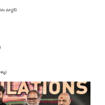
ుందరం మాస్టర్)
)
ాళ్ళు)