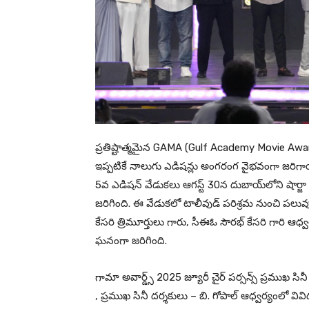
ప్రతిష్టాత్మమైన GAMA (Gulf Academy Movie Awards) 
ఇప్పటికే నాలుగు ఎడిషన్లు అంగరంగ వైభవంగా జరిగాయ
5వ ఎడిషన్ వేడుకలు ఆగస్ట్ 30న దుబాయ్‌లోని షార్జా
జరిగింది. ఈ వేడుకలో టాలీవుడ్ పరిశ్రమ నుంచి పలువుర
కేసరి త్రిమూర్తులు గారు, సీఈఓ సౌరభ్ కేసరి గారి ఆధ
ఘనంగా జరిగింది.
గామా అవార్డ్స్ 2025 జ్యూరీ చైర్ పర్సన్స్ ప్రముఖ సిన
, ప్రముఖ సినీ దర్శకులు – బి. గోపాల్ ఆధ్వర్యంలో