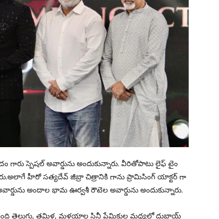
ం గారు స్పెషల్ అవార్డును అందుకున్నారు. వీరితోపాటు లైఫ్ టైం
.అలాగే హీరో సత్యదేవ్ జీబ్రా చిత్రానికి గాను ప్రామిసింగ్ యాక్టర్ గా
టార్ అవార్డును అందాల భామ ఊర్వశీ రౌటెల అవార్డును అందుకున్నారు.
ిమంది తెలుగు, తమిళ, మళయాల సినీ ప్రేమికుల మధ్యలో దుబాయ్