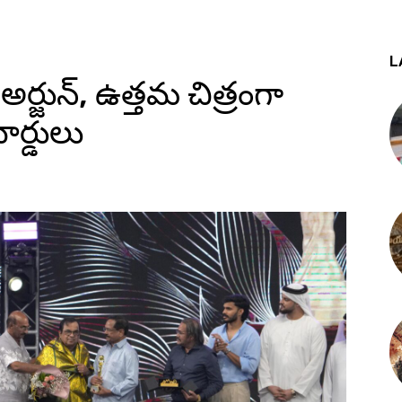
L
ర్జున్, ఉత్తమ చిత్రంగా
ార్డులు