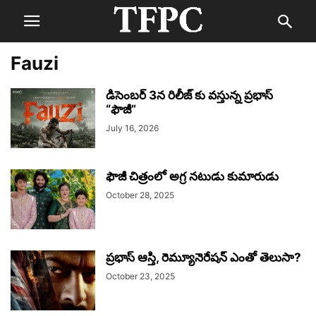
Fauzi
డిసెంబర్ 3న రిలీజ్ కు వస్తున్న ప్రభాస్
“ఫౌజీ”
July 16, 2026
ఫౌజీ చిత్రంలో అగ్ర నటుడు కుమారుడు
October 28, 2025
ప్రభాస్ ఆస్తి, రెమ్యూనెరేషన్ ఎంతో తెలుసా?
October 23, 2025