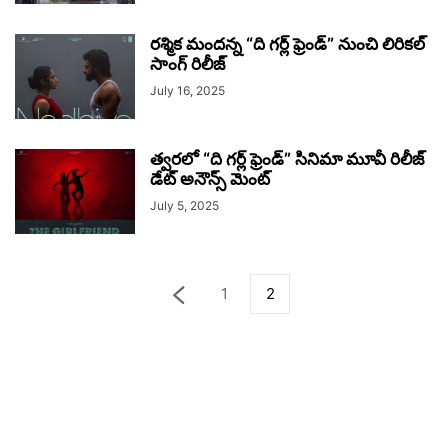
రశ్మిక మందన్న “ది గర్ల్ ఫ్రెండ్” నుంచి లిరికల్
సాంగ్ రిలీజ్
July 16, 2025
త్వరలో “ది గర్ల్ ఫ్రెండ్” సినిమా మూవీ రిలీజ్
డేట్ అనౌన్స్ మెంట్
July 5, 2025
1
2