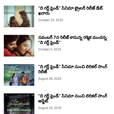
“ది గర్ల్ ఫ్రెండ్” సినిమా ట్రైలర్ రిలీజ్ డేట్
ఖరారు
October 23, 2025
నవంబర్ 7న రిలీజ్ కానున్న రశ్మిక మందన్న
“ది గర్ల్ ఫ్రెండ్”
October 5, 2025
“ది గర్ల్ ఫ్రెండ్” సినిమా నుంచి లిరికల్ సాంగ్
రిలీజ్
August 26, 2025
“ది గర్ల్ ఫ్రెండ్” సినిమా నుంచి లిరికల్ సాంగ్
అప్డేట్
August 24, 2025