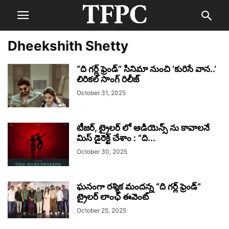
Dheekshith Shetty
“ది గర్ల్ ఫ్రెండ్” సినిమా నుంచి ‘కురిసే వాన..’
లిరికల్ సాంగ్ రిలీజ్
October 31, 2025
టీజర్, ట్రైలర్ లో ఆడియెన్స్ ను కావాలనే
మిస్ డైరెక్ట్ చేశాం : “ది...
October 30, 2025
ఘనంగా రశ్మిక మందన్న “ది గర్ల్ ఫ్రెండ్”
ట్రైలర్ లాంఛ్ ఈవెంట్
October 25, 2025