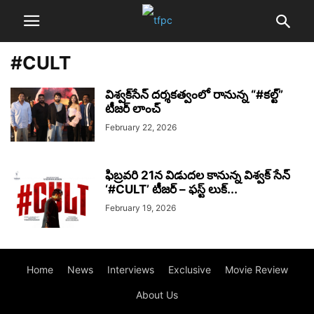
#CULT
విశ్వక్‌సేన్ దర్శకత్వంలో రానున్న “#కల్ట్”
టీజర్ లాంచ్
February 22, 2026
ఫిబ్రవరి 21న విడుదల కానున్న విశ్వక్ సేన్
‘#CULT’ టీజర్ – ఫస్ట్ లుక్...
February 19, 2026
Home
News
Interviews
Exclusive
Movie Review
About Us