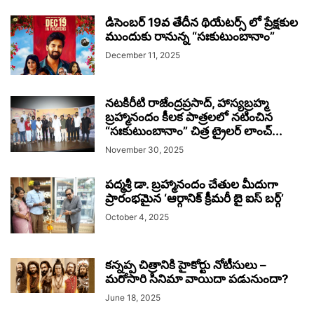
డిసెంబర్ 19వ తేదీన థియేటర్స్ లో ప్రేక్షకుల
ముందుకు రానున్న “సఃకుటుంబానాం”
December 11, 2025
నటకిరీటి రాజేంద్రప్రసాద్, హాస్యబ్రహ్మ
బ్రహ్మానందం కీలక పాత్రలలో నటించిన
“సఃకుటుంబానాం” చిత్ర ట్రైలర్ లాంచ్...
November 30, 2025
పద్మశ్రీ డా. బ్రహ్మానందం చేతుల మీదుగా
ప్రారంభమైన ‘ఆర్గానిక్ క్రీమరీ బై ఐస్ బర్గ్’
October 4, 2025
కన్నప్ప చిత్రానికి హైకోర్టు నోటీసులు –
మరోసారి సినిమా వాయిదా పడునుందా?
June 18, 2025