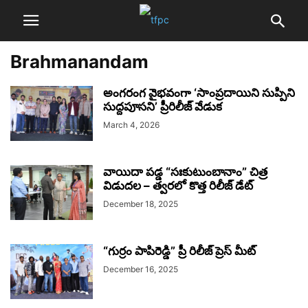
Brahmanandam
అంగరంగ వైభవంగా ‘సాంప్రదాయిని సుప్పిని
సుద్దపూసని’ ప్రీరిలీజ్‌ వేడుక
March 4, 2026
వాయిదా పడ్డ “సఃకుటుంబానాం” చిత్ర
విడుదల – త్వరలో కొత్త రిలీజ్ డేట్
December 18, 2025
“గుర్రం పాపిరెడ్డి” ప్రీ రిలీజ్ ప్రెస్ మీట్
December 16, 2025