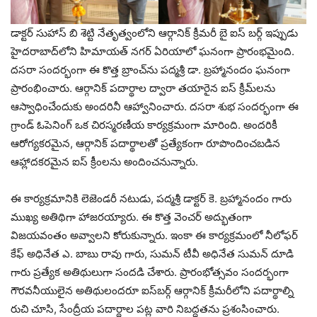
డాక్టర్ సుహాస్ బి శెట్టి నేతృత్వంలోని ఆర్గానిక్ క్రీమరీ బై ఐస్ బర్గ్ ఇప్పుడు
హైదరాబాద్‌లోని హిమాయత్ నగర్ ఏరియాలో ఘనంగా ప్రారంభమైంది.
దసరా సందర్భంగా ఈ కొత్త బ్రాంచ్‌ను పద్మశ్రీ డా. బ్రహ్మానందం ఘనంగా
ప్రారంభించారు. ఆర్గానిక్ పదార్థాల ద్వారా తయారైన ఐస్ క్రీమ్‌లను
ఆస్వాధించేందుకు అందరినీ ఆహ్వానించారు. దసరా శుభ సందర్భంగా ఈ
గ్రాండ్ ఓపెనింగ్ ఒక చిరస్మరణీయ కార్యక్రమంగా మారింది. అందరికీ
ఆరోగ్యకరమైన, ఆర్గానిక్ పదార్థాలతో ప్రత్యేకంగా రూపొందించబడిన
ఆహ్లాదకరమైన ఐస్ క్రీంలను అందించనున్నారు.
ఈ కార్యక్రమానికి లెజెండరీ నటుడు, పద్మశ్రీ డాక్టర్ కె. బ్రహ్మానందం గారు
ముఖ్య అతిథిగా హాజరయ్యారు. ఈ కొత్త వెంచర్ అద్భుతంగా
విజయవంతం అవ్వాలని కోరుకున్నారు. ఇంకా ఈ కార్యక్రమంలో నీలోఫర్
కేఫ్ అధినేత ఎ. బాబు రావు గారు, సుమన్ టీవీ అధినేత సుమన్ దూడి
గారు ప్రత్యేక అతిథులుగా సందడి చేశారు. ప్రారంభోత్సవం సందర్భంగా
గౌరవనీయులైన అతిథులందరూ ఐస్‌బర్గ్ ఆర్గానిక్ క్రీమరీలోని పదార్థాల్ని
రుచి చూసి, సేంద్రీయ పదార్థాల పట్ల వారి నిబద్ధతను ప్రశంసించారు.