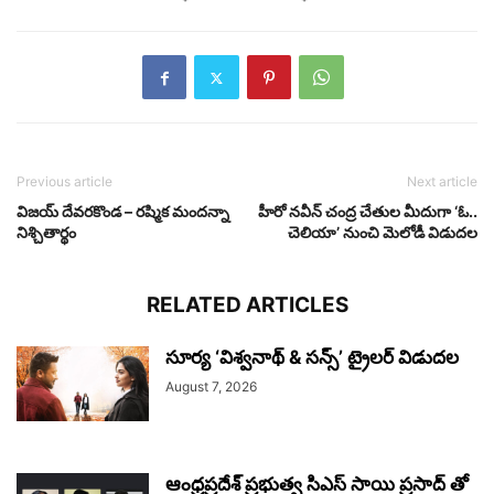
Previous article
Next article
విజయ్ దేవరకొండ – రష్మిక మందన్నా
హీరో నవీన్ చంద్ర చేతుల మీదుగా ‘ఓ..
నిశ్చితార్థం
చెలియా’ నుంచి మెలోడీ విడుదల
RELATED ARTICLES
సూర్య ‘విశ్వనాథ్ & సన్స్’ ట్రైలర్ విడుదల
August 7, 2026
ఆంధ్రప్రదేశ్ ప్రభుత్వ సిఎస్ సాయి ప్రసాద్ తో