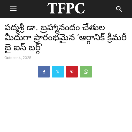
పద్మశ్రీ డా. బ్రహ్మానందం చేతుల
మీదుగా ప్రారంభమైన ‘ఆర్గానిక్ క్రీమరీ
బై ఐస్ బర్గ్’
October 4, 2025