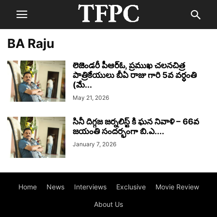
BA Raju
లెజెండరీ పీఆర్ఓ, ప్రముఖ చలనచిత్ర
పాత్రికేయులు బీఏ రాజు గారి 5వ వర్ధంతి
(మే...
May 21, 2026
సినీ దిగ్గజ జర్నలిస్ట్ కి ఘన నివాళి – 66వ
జయంతి సందర్భంగా బి.ఎ....
January 7, 2026
Home
News
Interviews
Exclusive
Movie Review
About Us