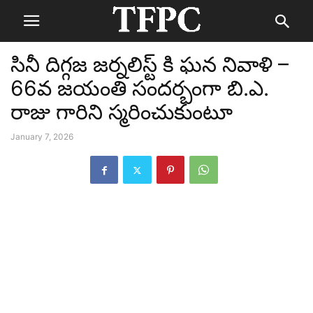
సినీ దిగ్గజ జర్నలిస్ట్ కి ఘన నివాళి –
66వ జయంతి సందర్భంగా బి.ఎ.
రాజు గారిని స్మరించుకుంటూ
January 7, 2026