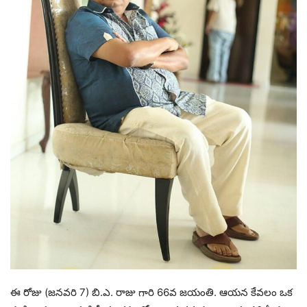
ఈ రోజు (జనవరి 7) బి.ఎ. రాజు గారి 66వ జయంతి. ఆయన కేవలం ఒక