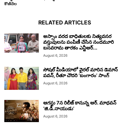
కొణిదెల
RELATED ARTICLES
అస్సాం వరద బాధితులకు నిత్యవసర
వస్తువులను పంపిణీ చేసిన నందమూరి
బసవరామ తారకం ఎన్టీఆర్...
August 6, 2026
సోషల్ మీడియాలో వైరల్ మారిన డెమాన్
పవన్, రీతూ చౌదరి ‘బంగారం’ సాంగ్
August 6, 2026
ఆగస్టు 7న రిలీజ్ కానున్న ఆర్‌. మాధవన్‌
‘జి.డి.నాయుడు’
August 6, 2026