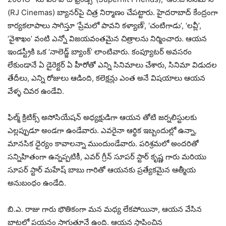
(RJ Cinemas) బ్యానర్‌పై చిత్ర నిర్మాణం చేపట్టారు. హైదరాబాద్ కేంద్రంగా
కార్యకలాపాలు సాగిస్తూ ‘ప్రేమలో పావని కళ్యాణ్’, ‘చంటిగాడు’, ‘లవ్లీ’,
‘వైశాఖం’ వంటి ఎన్నో విజయవంతమైన చిత్రాలను నిర్మించారు. ఆయన
ఇండస్ట్రీకి ఒక ‘నాలెడ్జ్ బ్యాంక్’ లాంటివారు. కంప్యూటర్ అవసరం
లేకుండానే ఏ డైరెక్టర్ ఏ హీరోతో ఎన్ని సినిమాలు చేశారు, సినిమా విడుదల
తేదీలు, ఎన్ని రోజులు ఆడింది, కలెక్షన్లు ఎంత అనే విషయాలు ఆయన
వేళ్ళ చివర ఉండేవి.
ఫిల్మ్ క్రిటిక్స్ అసోసియేషన్ అధ్యక్షుడిగా ఆయన తోటి జర్నలిస్టులకు
ఎల్లప్పుడూ అండగా ఉండేవారు. ఎవరైనా ఆర్థిక ఇబ్బందుల్లో ఉన్నా,
మానసిక ధైర్యం కావాలన్నా ముందుండేవారు. పరిశ్రమలో అందరితో
సన్నిహితంగా ఉన్నప్పటికీ, ఎవర్ గ్రీన్ సూపర్ స్టార్ కృష్ణ గారు మరియు
సూపర్ స్టార్ మహేష్ బాబు గారితో ఆయనకు ప్రత్యేకమైన ఆత్మీయ
అనుబంధం ఉండేది.
బి.ఎ. రాజు గారు భౌతికంగా మన మధ్య లేకపోయినా, ఆయన వేసిన
బాటలో పయనం సాగుతూనే ఉంది. ఆయన స్థాపించిన