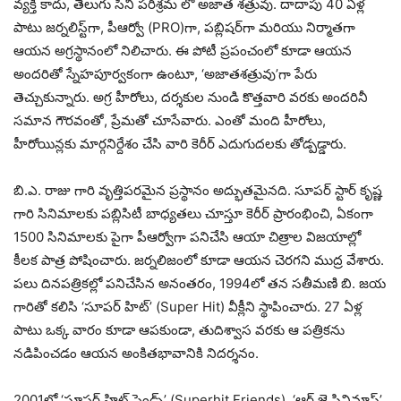
వ్యక్తి కాదు, తెలుగు సినీ పరిశ్రమ లో అజాత శత్రువు. దాదాపు 40 ఏళ్ల
పాటు జర్నలిస్ట్‌గా, పీఆర్వో (PRO)గా, పబ్లిషర్‌గా మరియు నిర్మాతగా
ఆయన అగ్రస్థానంలో నిలిచారు. ఈ పోటీ ప్రపంచంలో కూడా ఆయన
అందరితో స్నేహపూర్వకంగా ఉంటూ, ‘అజాతశత్రువు’గా పేరు
తెచ్చుకున్నారు. అగ్ర హీరోలు, దర్శకుల నుండి కొత్తవారి వరకు అందరినీ
సమాన గౌరవంతో, ప్రేమతో చూసేవారు. ఎంతో మంది హీరోలు,
హీరోయిన్లకు మార్గనిర్దేశం చేసి వారి కెరీర్ ఎదుగుదలకు తోడ్పడ్డారు.
బి.ఎ. రాజు గారి వృత్తిపరమైన ప్రస్థానం అద్భుతమైనది. సూపర్ స్టార్ కృష్ణ
గారి సినిమాలకు పబ్లిసిటీ బాధ్యతలు చూస్తూ కెరీర్ ప్రారంభించి, ఏకంగా
1500 సినిమాలకు పైగా పీఆర్వోగా పనిచేసి ఆయా చిత్రాల విజయాల్లో
కీలక పాత్ర పోషించారు. జర్నలిజంలో కూడా ఆయన చెరగని ముద్ర వేశారు.
పలు దినపత్రికల్లో పనిచేసిన అనంతరం, 1994లో తన సతీమణి బి. జయ
గారితో కలిసి ‘సూపర్ హిట్’ (Super Hit) వీక్లీని స్థాపించారు. 27 ఏళ్ల
పాటు ఒక్క వారం కూడా ఆపకుండా, తుదిశ్వాస వరకు ఆ పత్రికను
నడిపించడం ఆయన అంకితభావానికి నిదర్శనం.
2001లో ‘సూపర్ హిట్ ఫ్రెండ్స్’ (Superhit Friends), ‘ఆర్.జె సినిమాస్’