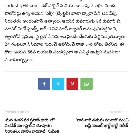
‘IndustryHit.com’ వెబ్ పోర్టల్ మరియు దాదాపు 7 లక్షల మంది
ఫాలోవర్లు ఉన్న ఆయన ‘ఎక్స్’ (ట్విట్టర్) ఖాతా ద్వారా సినీ అప్‌డేట్స్
నిరంతరం అందుతూనే ఉన్నాయి. ఆయన కుమారుడు శివ కుమార్ బి,
సూపర్ హిట్ ఫ్రెండ్స్, ఆర్.జె సినిమాస్ బ్యానర్‌ లను పునరుద్ధరించి,
త్వరలోనే ప్రముఖ స్టార్లతో సినిమాలు ప్రకటించేందుకు సిద్ధమవుతున్నారు.
24 గంటలూ సినిమాల గురించే ఆలోచించే రాజు గారి లోటు తీరనిది. ఈ
రోజు ఆయన 66వ జయంతి సందర్భంగా ఆ పవిత్ర ఆత్మకు మనసారా
నివాళులర్పిద్దాం.
Previous article
Next article
‘మన శంకర వర ప్రసాద్ గారు’ లో
‘నారి నారి నడుమ మురారి’ నుంచి
వింటేజ్ మెగాస్టార్ ని చూస్తారు :
లవ్లీ నెంబర్ ‘భల్లే భల్లే’ రిలీజ్
నిర్మాతలు సాహు గారపాటి, సుస్మిత