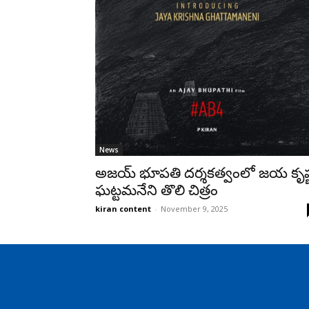
News
అజయ్ భూపతి దర్శకత్వంలో జయ కృష్
ఘట్టమనేని తొలి చిత్రం
kiran content
-
November 9, 2025