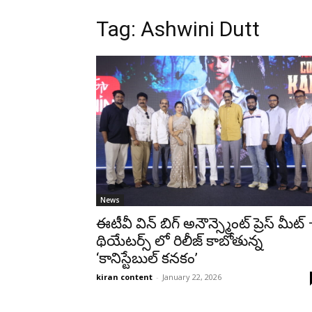
Tag: Ashwini Dutt
News
ఈటీవీ విన్ బిగ్ అనౌన్స్మెంట్ ప్రెస్ మీట్
థియేటర్స్ లో రిలీజ్ కాబోతున్న
‘కానిస్టేబుల్‌ కనకం’
kiran content
-
January 22, 2026