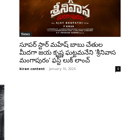
News
సూపర్ స్టార్ మహేష్ బాబు చేతుల
మీదగా జయ కృష్ణ ఘట్టమనేని ‘శ్రీనివాస
మంగాపురం’ ఫస్ట్ లుక్ లాంచ్
kiran content
-
January 10, 2026
0