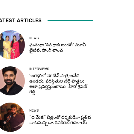
ATEST ARTICLES
NEWS
ఘనంగా ‘శివ గాడి జింద‌గీ’ మూవీ
టైటిల్, సాంగ్ లాంచ్
INTERVIEWS
‘అగధ’లో నెగెటివ్ పాత్ర అనేది
ఉండదు, పరిస్థితుల వల్లే పాత్రలు
అలా ప్రవర్తిస్తుంటాయి : హీరో శ్రవణ్
రెడ్డి
NEWS
“ది మేజ్” చిత్రంతో దర్శకుడిగా ప్రతిభ
చాటనున్న డా. రవికిరణ్ గడలాయ్