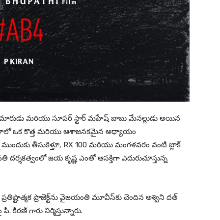
కుమారుడు మరియు సూపర్ స్టార్ మహేష్ బాబు మేనల్లుడు అయిన
ినిమాలో ఒక కొత్త మరియు ఆశాజనకమైన అధ్యాయం
 ముందుకు తీసుకెళ్తూ, RX 100 మరియు మంగళవరం వంటి బ్లాక్
ూపతి దర్శకత్వంలో జయ కృష్ణ ఎంతో ఆసక్తిగా ఎదురుచూస్తున్న
రతిష్టాత్మక ప్రాజెక్ట్‌ను వైజయంతి మూవీస్‌కు చెందిన అశ్విని దత్
కిరణ్ గారు నిర్మిస్తున్నారు.