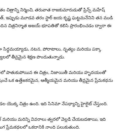
ర్వతం చిత్రాన్ని నిర్మించి, తరువాత రాజకుమారుడుతో ప్రిన్స్ మహేష్
దత్, ఇప్పుడు మూడవ తరం స్టార్ జయ కృష్ణ ఘట్టమనేనిని తన ముడి
ెందిన చిత్రనిర్మాత అజయ్ భూపతితో కలిసి ప్రారంభించడం ద్వారా ఈ
్తిగా సిద్ధమయ్యాడు, నటన, పోరాటాలు, నృత్యం మరియు పక్కా
లో తీవ్రమైన శిక్షణ పొందుతున్నాడు.
ికతలో పాతుకుపోయిన ఈ చిత్రం, నిజాయితీ మరియు హృదయంతో
ంచే ఒక ఉత్తేజకరమైన, ఆత్మీయమైన మరియు తీవ్రమైన ప్రేమకథను
యొక్క చిత్రం ఉంది. ఇది సినిమా నేపథ్యాన్ని హైలైట్ చేస్తుంది.
ిల్ మరియు మరిన్ని వివరాలు త్వరలో వెల్లడి చేయబడతాయి, ఇది
 ప్రేమకథలలో ఒకదానికి నాంది పలుకుతుంది.