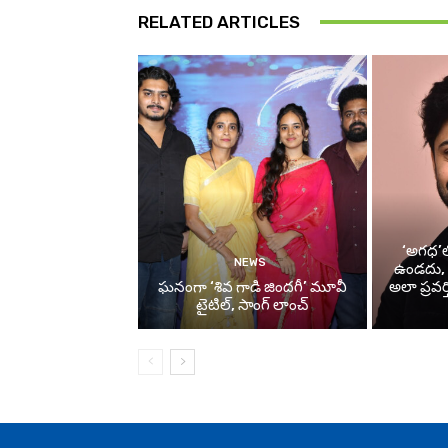
RELATED ARTICLES
‘అగధ’లో
NEWS
ఉండదు, పర
ఘనంగా ‘శివ గాడి జింద‌గీ’ మూవీ
అలా ప్రవర్
టైటిల్, సాంగ్ లాంచ్