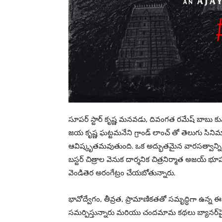
సూపర్ స్టార్ కృష్ణ మనవడు, దివంగత రమేష్ బాబు 
జయ కృష్ణ ఘట్టమనేని గ్రాండ్ లాంచ్ తో తెలుగు స
ఆవిష్కృతమవుతుంది. ఒక అద్భుతమైన వారసత్వాన్ని
బస్టర్ చిత్రాల వెనుక దార్శనిక చిత్రనిర్మాత అజయ్ భ
వెండితెర అరంగేట్రం చేయబోతున్నారు.
భావోద్వేగం, తీవ్రత, ప్రామాణికతతో సమృద్ధిగా ఉన్న ఈ ప్
సమర్పిస్తున్నారు మరియు చందమామ కథలు బ్యానర్‌పై పి. 