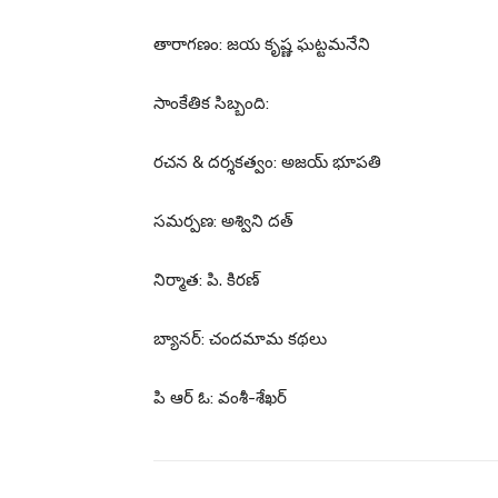
తారాగణం: జయ కృష్ణ ఘట్టమనేని
సాంకేతిక సిబ్బంది:
రచన & దర్శకత్వం: అజయ్ భూపతి
సమర్పణ: అశ్విని దత్
నిర్మాత: పి. కిరణ్
బ్యానర్: చందమామ కథలు
పి ఆర్ ఓ: వంశీ-శేఖర్