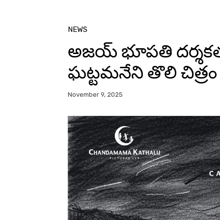
NEWS
అజయ్ భూపతి దర్శకత
ఘట్టమనేని తొలి చిత్రం
November 9, 2025