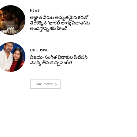
NEWS
అజ్ఞాత వీరుల అద్భుతమైన కథతో
తెరకెక్కిన ‘భారత్ భాగ్య విధాత’ను
అందిస్తోన్న జీ5 హిందీ
EXCLUSIVE
విజయ్-సంగీత విడాకుల పిటిషన్
వెనక్కి తీసుకున్న సంగీత
Load more