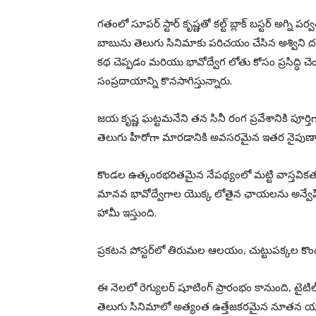
గతంలో సూపర్ స్టార్ కృష్ణతో కల్ట్ బ్లాక్ బస్టర్ అగ్ని ప
బాబును తెలుగు సినిమాకు పరిచయం చేసిన అశ్విని 
కథ చెప్పడం మరియు భావోద్వేగ లోతు కోసం ప్రసిద్ధి చ
సంప్రదాయాన్ని కొనసాగిస్తున్నారు.
జయ కృష్ణ ఘట్టమనేని తన సినీ రంగ ప్రవేశానికి పూర
తెలుగు హీరోగా మారడానికి అవసరమైన ఇతర నైపుణ్యాల
కొండల ఉత్కంఠభరితమైన నేపథ్యంలో మట్టి వాస్తవ
మానవ భావోద్వేగాల యొక్క లోతైన ఛాయలను అన్వేషి
హామీ ఇస్తుంది.
ప్రకటన పోస్టర్‌లో తిరుమల ఆలయం, చుట్టుపక్కల కొండల 
ఈ నెలలో రెగ్యులర్ షూటింగ్ ప్రారంభం కానుంది, టైట
తెలుగు సినిమాలో అత్యంత ఉత్తేజకరమైన నూతన యుగ