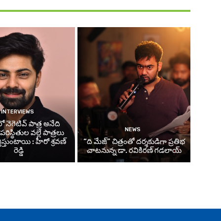
INTERVIEWS
 నెగెటివ్ పాత్ర అనేది
NEWS
ిస్థితుల వల్లే పాత్రలు
తిస్తుంటాయి : హీరో శ్రవణ్
“ది మేజ్” చిత్రంతో దర్శకుడిగా ప్రతిభ
రెడ్డి
చాటనున్న డా. రవికిరణ్ గడలాయ్