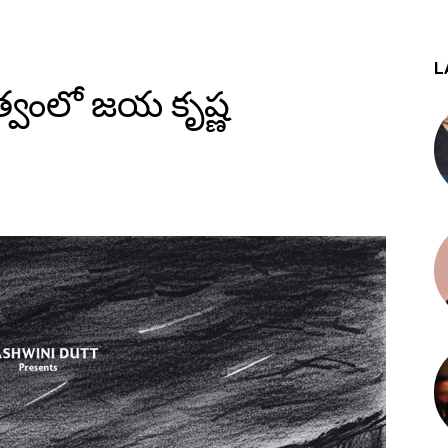
L
్వంలో జయ కృష్ణ