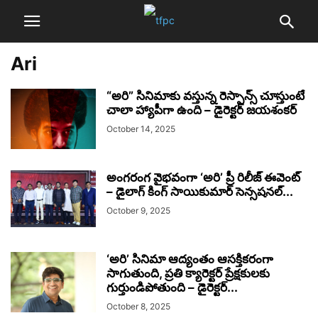
Ari
“అరి” సినిమాకు వస్తున్న రెస్పాన్స్ చూస్తుంటే
చాలా హ్యాపీగా ఉంది – డైరెక్టర్ జయశంకర్
October 14, 2025
అంగరంగ వైభవంగా ‘అరి’ ప్రీ రిలీజ్ ఈవెంట్
– డైలాగ్ కింగ్ సాయికుమార్ సెన్సషనల్...
October 9, 2025
‘అరి’ సినిమా ఆద్యంతం ఆసక్తికరంగా
సాగుతుంది, ప్రతి క్యారెక్టర్ ప్రేక్షకులకు
గుర్తుండిపోతుంది – డైరెక్టర్...
October 8, 2025