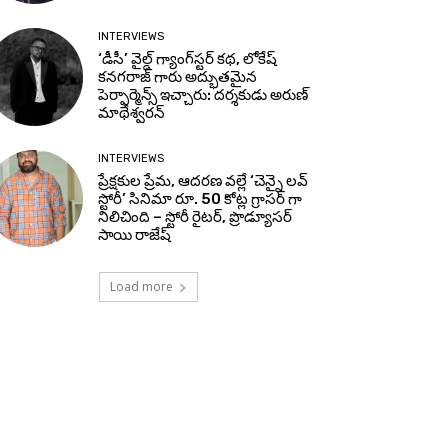
INTERVIEWS
‘డీసీ’ వైల్డ్ గ్యాంగ్‌స్టర్ కథ, లోకేష్
కనగరాజ్ గారు అద్భుతమైన
పెర్ఫార్మెన్స్ ఇచ్చారు: దర్శకుడు అరుణ్
మాథేశ్వరన్
INTERVIEWS
ప్రేక్షకుల ప్రేమ, ఆదరణ వల్లే ‘చెన్నై లవ్
స్టోరీ’ సినిమా రూ. 50 కోట్ల గ్రాసర్ గా
నిలిచింది – స్టోరీ రైటర్, ప్రొడ్యూసర్
సాయి రాజేష్
Load more