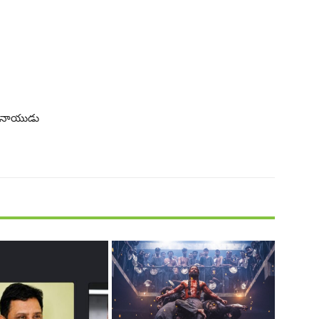
్డి, నాయుడు