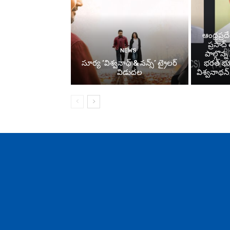
ఆంధ్రప్రద
ప్రసాద
NEWS
పాల్గొన
సూర్య ‘విశ్వనాథ్ & సన్స్’ ట్రైలర్
భరత్ భూ
విడుదల
విశ్వనాథన