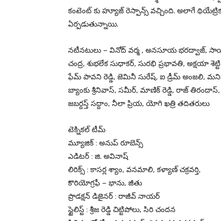
కంటెంట్ కు హ్యూజ్ రెస్పాన్స్ వచ్చింది. అలాగే థియే
ఏర్పడుతున్నాయి.
నటీనటులు – వినోద్ వర్మ , అనసూయ భరద్వాజ్, సాయి కుమా
చంద్ర, శుభలేక సుధాకర్, సురభి ప్రభావతి, అక్షయా శెట్టి
ఫేమ్ పావని రెడ్డి, జెమినీ సురేష్, ఐ డ్రీమ్ అంజలి, మ
బ్యాంకు శ్రీనివాస్, సమీర్, మాణిక్ రెడ్డి, రాజ్ తిరందా
జబర్దస్త్ సద్దాం, నీలా ప్రియ, యోగి ఖత్రి తదితరులు
టెక్నికల్ టీమ్
మ్యూజిక్ : అనుప్ రూబెన్స్
ఎడిటర్ : జి. అవినాష్
లిరిక్స్ : కాసర్ల శ్యాం, వనమాలి, కళ్యాణ్ చక్రవర్తి,
కొరియోగ్రఫీ – భాను, జీతు
ప్రొడక్షన్ డిజైనర్ : రాజీవ్ నాయర్
స్టైలిస్ట్ : శ్రీజ రెడ్డి చిట్టిపోలు, సిరి చందన