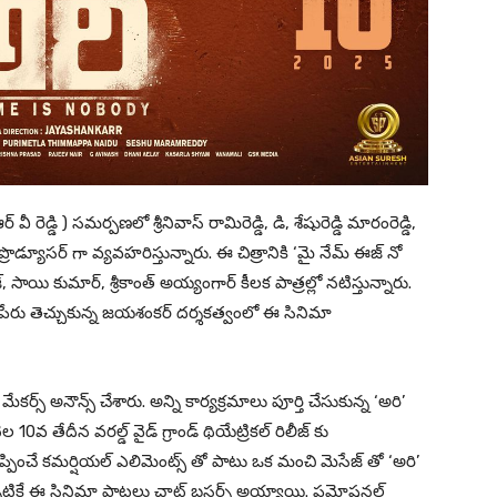
 వీ రెడ్డి ) సమర్పణలో శ్రీనివాస్ రామిరెడ్డి, డి, శేషురెడ్డి మారంరెడ్డి,
ప్రొడ్యూసర్ గా వ్యవహరిస్తున్నారు. ఈ చిత్రానికి ‘మై నేమ్ ఈజ్ నో
సాయి కుమార్, శ్రీకాంత్ అయ్యంగార్ కీలక పాత్రల్లో నటిస్తున్నారు.
 పేరు తెచ్చుకున్న జయశంకర్ దర్శకత్వంలో ఈ సినిమా
్స్ అనౌన్స్ చేశారు. అన్ని కార్యక్రమాలు పూర్తి చేసుకున్న ‘అరి’
10వ తేదీన వరల్డ్ వైడ్ గ్రాండ్ థియేట్రికల్ రిలీజ్ కు
్ని మెప్పించే కమర్షియల్ ఎలిమెంట్స్ తో పాటు ఒక మంచి మెసేజ్ తో ‘అరి’
ికే ఈ సినిమా పాటలు ఛాట్ బస్టర్స్ అయ్యాయి. ప్రమోషనల్