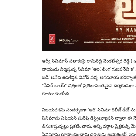
ఆర్వీ సినిమాస్ పతాకంపై రామిరెడ్డి వెంకటేశ్వర రెడ్డి ( ఆర్
నాయుడు నిర్మిస్తున్న సినిమా ‘అరి’. లింగ గుబపనేని కో 
బడీ’ అనేది ఉపశీర్షిక. వినోద్ వర్మ, అనసూయ భరద్వాజ్, 
“పేపర్ బాయ్” చిత్రంతో ప్రతిభావంతమైన దర్శకుడుగా
రూపొందుతోంది.
విజయదశమి సందర్భంగా ‘అరి’ సినిమా రిలీజ్ డేట్ ను మేకర
సినిమాను ఏషియన్ సురేష్ డిస్ట్రిబ్యూషన్ ద్వారా ఈ నెల 
తీసుకొస్తున్నట్లు ప్రకటించారు. అన్ని వర్గాల ప్రేక్షకుల
సినిమాను రూపొందించారు దర్శకుడు జయశంకర్. ఇప్పట