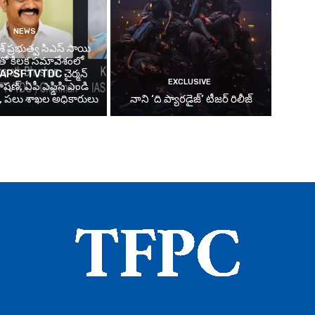
NEWS
ేశ్ ప్రభుత్వ సిఎస్ సాయి
్ తో కీలక సమావేశంలో
్న APSFTVTDC చైర్మన్
EXCLUSIVE
షణ్, ఏపీ ఎఫ్డిసి ఎండి
్, పలు శాఖల అధికారులు
నాని ‘ది ప్యారడైజ్’ టీజర్‌ రిలీజ్