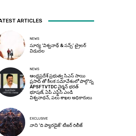
ATEST ARTICLES
NEWS
సూర్య ‘విశ్వనాథ్ & సన్స్’ ట్రైలర్
విడుదల
NEWS
ఆంధ్రప్రదేశ్ ప్రభుత్వ సిఎస్ సాయి
ప్రసాద్ తో కీలక సమావేశంలో పాల్గొన్న
APSFTVTDC చైర్మన్ భరత్
భూషణ్, ఏపీ ఎఫ్డిసి ఎండి
విశ్వనాథన్, పలు శాఖల అధికారులు
EXCLUSIVE
నాని ‘ది ప్యారడైజ్’ టీజర్‌ రిలీజ్