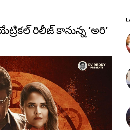
L
ేట్రికల్ రిలీజ్ కానున్న ‘అరి’