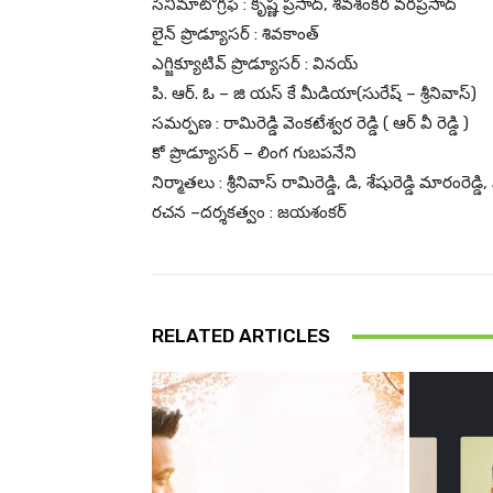
సినిమాటోగ్రఫీ : కృష్ణ ప్రసాద్, శివశంకర వరప్రసాద్
లైన్ ప్రొడ్యూసర్ : శివకాంత్
ఎగ్జిక్యూటివ్ ప్రొడ్యూసర్ : వినయ్
పి. ఆర్. ఓ – జి యస్ కే మీడియా(సురేష్ – శ్రీనివాస్)
సమర్పణ : రామిరెడ్డి వెంకటేశ్వర రెడ్డి ( ఆర్ వీ రెడ్డి )
కో ప్రొడ్యూసర్ – లింగ గుబపనేని
నిర్మాతలు : శ్రీనివాస్ రామిరెడ్డి, డి, శేషురెడ్డి మారంరెడ
రచన –దర్శకత్వం : జయశంకర్
RELATED ARTICLES