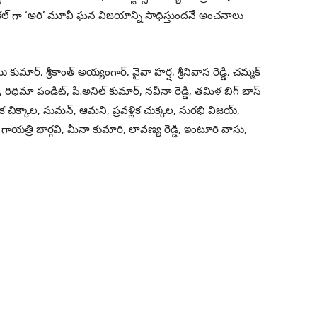
ట్రికల్ గా ‘అరి’ మూవీ ఘన విజయాన్ని సాధిస్తుందనే అంచనాలు
ర్, శ్రీకాంత్ అయ్యంగార్, వైవా హర్ష, శ్రీనివాస రెడ్డి, చమ్మక్
, రిధిమా పండిట్, పి.అనిల్ కుమార్, నవీనా రెడ్డి, తమిళ బిగ్ బాస్
నిక చిక్కాల, సుమన్, ఆమని, ప్రవళ్లిక చుక్కల, సురభి విజయ్,
స్, గాయత్రి భార్గవి, మీనా కుమారి, లావణ్య రెడ్డి, ఇంటూరి వాసు,