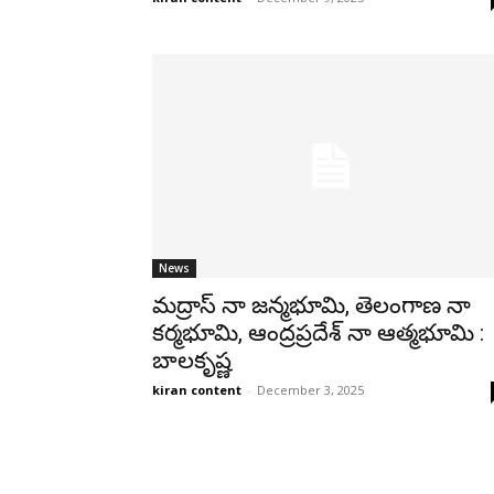
News
మద్రాస్ నా జన్మభూమి, తెలంగాణ నా
కర్మభూమి, ఆంద్రప్రదేశ్ నా ఆత్మభూమి :
బాలకృష్ణ
kiran content
-
December 3, 2025