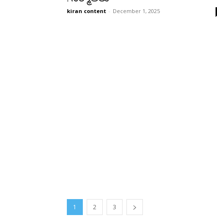
kiran content
-
December 1, 2025
1
2
3