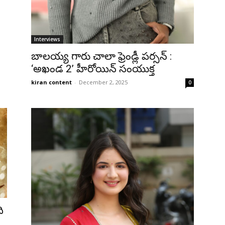
Interviews
బాలయ్య గారు చాలా ఫ్రెండ్లీ పర్సన్ :
‘అఖండ 2’ హీరోయిన్ సంయుక్త
kiran content
-
December 2, 2025
0
ి