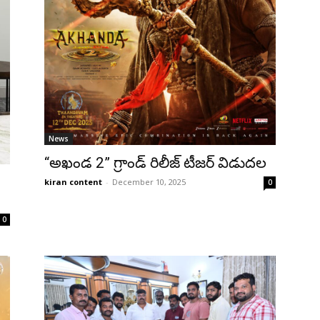
News
“అఖండ 2” గ్రాండ్ రిలీజ్ టీజర్ విడుదల
kiran content
-
December 10, 2025
0
0