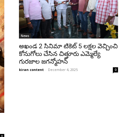
News
అఖండ 2 సినిమా టికెట్ 5 లక్షల వెచ్చించి
కోనుగోలు చేసిన చిత్తూరు ఎమ్మెల్యే
గురజాల జగన్మోహన్
kiran content
-
December 4, 2025
0
0