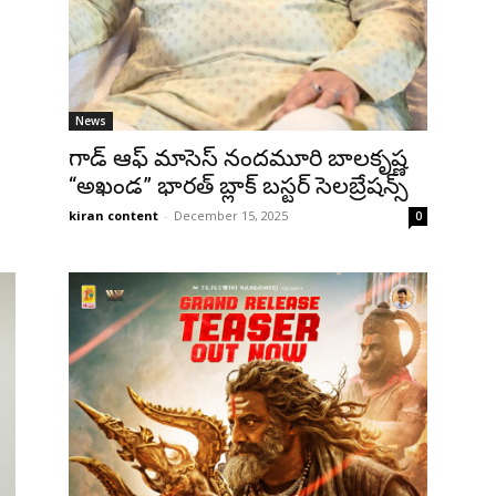
News
గాడ్ ఆఫ్ మాసెస్ నందమూరి బాలకృష్ణ
“అఖండ” భారత్ బ్లాక్ బస్టర్ సెలబ్రేషన్స్
kiran content
-
December 15, 2025
0