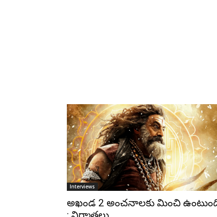
Interviews
అఖండ 2 అంచనాలకు మించి ఉంటుంద
: నిర్మాతలు