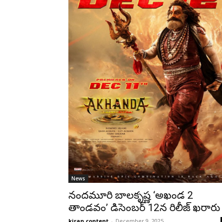
News
నందమూరి బాలకృష్ణ ‘అఖండ 2
తాండవం’ డిసెంబర్ 12న రిలీజ్ ఖరారు
kiran content
-
December 9, 2025