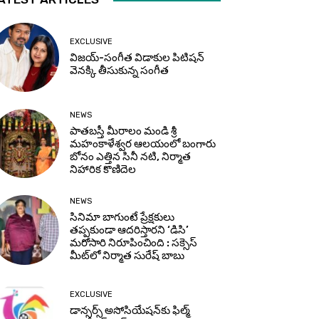
EXCLUSIVE
విజయ్-సంగీత విడాకుల పిటిషన్
వెనక్కి తీసుకున్న సంగీత
NEWS
పాతబస్తీ మీరాలం మండి శ్రీ
మహంకాళేశ్వర ఆలయంలో బంగారు
బోనం ఎత్తిన సినీ నటి, నిర్మాత
నిహారిక కొణిదెల
NEWS
సినిమా బాగుంటే ప్రేక్షకులు
తప్పకుండా ఆదరిస్తారని ‘డిసి’
మరోసారి నిరూపించింది : సక్సెస్
మీట్‌లో నిర్మాత సురేష్ బాబు
EXCLUSIVE
డాన్సర్స్ అసోసియేషన్‌కు ఫిల్మ్