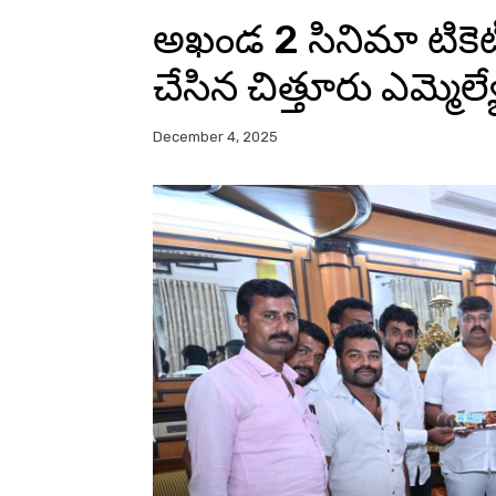
అఖండ 2 సినిమా టికెట్ 
చేసిన చిత్తూరు ఎమ్మెల
December 4, 2025