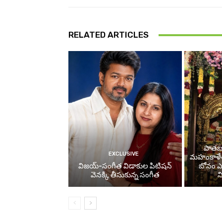
RELATED ARTICLES
పాతబస్
EXCLUSIVE
మహంకాళే
విజయ్-సంగీత విడాకుల పిటిషన్
బోనం ఎత్
వెనక్కి తీసుకున్న సంగీత
న