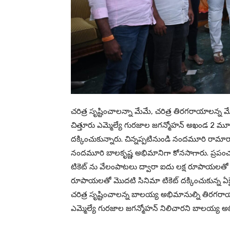
చరిత్ర సృష్టించాలన్నా మేమే, చరిత్ర తిరగరాయాలన
చిత్తూరు ఎమ్మెల్యే గురజాల జగన్మోహన్ అఖండ 2 మూ
దక్కించుకున్నారు. చిన్నప్పటినుండి నందమూరి రామా
నందమూరి బాలకృష్ణ అభిమానిగా కోనసాగారు. ప్రపంచవ
టికెట్ ను వేలంపాటలు ద్వారా ఐదు లక్ష రూపాయలతో మొ
రూపాయలతో మొదటి సినిమా టికెట్ దక్కించుకున్న ఏకై
చరిత్ర సృష్టించాలన్న బాలయ్య అభిమానుల్ని తిరగర
ఎమ్మెల్యే గురజాల జగన్మోహన్ నిలిచారని బాలయ్య అభ