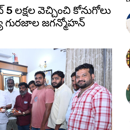
5 లక్షల వెచ్చించి కోనుగోలు
్యే గురజాల జగన్మోహన్