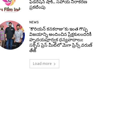
ఫెడరేషన్ షాక్.. సహాయ నిరాకరణ
ప్రకటింపు
NEWS
‘కొరియన్ కనకరాజు’కు ఇంత గొప్ప
విజయాన్ని అందించిన ప్రేక్షకులందరికీ
హృదయపూర్వక ధన్యవాదాలు:
సక్సెస్ ప్రెస్ మీట్‌లో మెగా ప్రిన్స్ వరుణ్
తేజ్
Load more