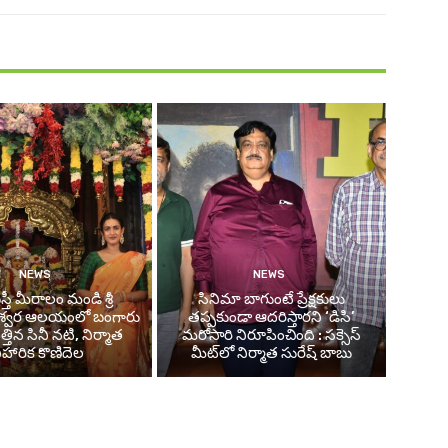
NEWS
NEWS
తీ మీరాలం మండి శ్రీ
సినిమా బాగుంటే ప్రేక్షకులు
శ్వర ఆలయంలో బంగారు
తప్పకుండా ఆదరిస్తారని ‘డిసి’
తిన సినీ నటి, నిర్మాత
మరోసారి నిరూపించింది : సక్సెస్
ిహారిక కొణిదెల
మీట్‌లో నిర్మాత సురేష్ బాబు