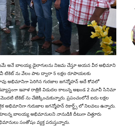
్న మేమే అనే బాలయ్య డైలాగులను నిజమ చేస్తూ అయన వీర అభిమాని
వీ టికెట్ ను వేలం పాట ద్వారా 5 లక్షల రూపాయలకు
రావు అభిమానిగా పెరిగిన గురజాల జగన్మోహన్ అదే కోవలో
్యాప్తంగా ఇవాళ రాత్రికి విడుదల కాలున్న అఖండ 2 మూవీ సినిమా
దటి టికెట్ ను చేజెక్కించుకున్నారు. ప్రపంచంలోనే ఐదు లక్షల
క అభిమానిగా గురుజాల జగన్మోహన్ రికార్డ్స్ లో నిలవలు ఉన్నారు.
ాయాలన్న బాలయ్య అభిమానులని నానుడికి దీటుగా చిత్తూరు
ిమానులు సంతోషం వ్యక్త పరుస్తున్నారు.