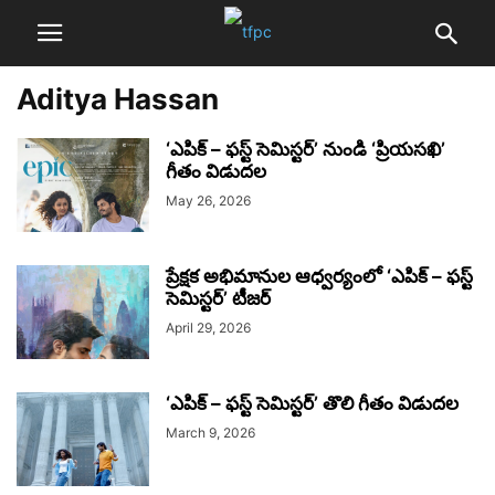
Aditya Hassan
‘ఎపిక్ – ఫస్ట్ సెమిస్టర్’ నుండి ‘ప్రియసఖి’
గీతం విడుదల
May 26, 2026
ప్రేక్షక అభిమానుల ఆధ్వర్యంలో ‘ఎపిక్ – ఫస్ట్
సెమిస్టర్’ టీజర్
April 29, 2026
‘ఎపిక్ – ఫస్ట్ సెమిస్టర్’ తొలి గీతం విడుదల
March 9, 2026