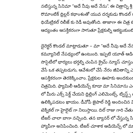
నటిస్తున్న సినిమా “అదే నీవు అదే నేను”. ఈ చిత్రాన్ని శ్రీ ల
రొమాంటిక్ థ్రిల్లర్ కథాంశంతో యువ దర్శకుడు కొండల్ ర
థియేట్రికల్ రిలీజ్ కు రెడీ అవుతోంది. తాజాగా ఈ చిత్ర 
ఆద్యంతం ఆసక్తికరంగా సాగుతూ ప్రేక్షకుల్ని ఆకట్టుకుం
డైరెక్టర్ కొండల్ మాట్లాడుతూ – మా “అదే నీవు అదే నేన
కమ్యూనిటీ నేపథ్యంలో ఉంటుంది. ఇప్పటి యూత్ ఆడియెన
సొసైటీలో భార్యలు భర్తల్ని చంపిన క్రైమ్ న్యూస్ చూస్త
వేసే ఒక తప్పటడుగు, ఆవేశంలో చేసే నేరం జీవితాన్న
ఆసక్తికరంగా తెరకెక్కించాం. ప్రేక్షకుల ఊహకు అంద
చిత్రమిది. ఫ్యామిలీ ఆడియెన్స్ కూడా మా సినిమాను
లో మీరు ఎక్స్ పెక్ట్ చేయని థ్రిల్లింగ్ ఎలిమెంట్స్, ట్వ
ఉలిక్కిపడటం ఖాయం. డీవోపీ జైపాల్ రెడ్డి అందించిన వ
టెక్నికల్ గా హైలైట్ గా నిలుస్తాయి. దిల్ రాజు గార
టీజర్ చాలా బాగా నచ్చింది. తన బ్యానర్ లో చేస్తున్న 
హ్యాపీగా అనిపించింది. టీజర్ చూశాక ఆడియెన్స్ ల