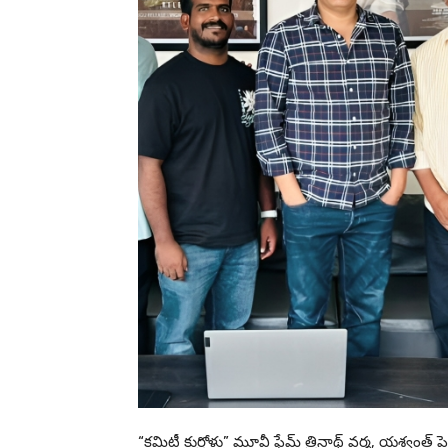
“కమిటీ కుర్రోళ్లు” మూవీ ఫేమ్ త్రినాథ్ వర్మ, యశ్వంత్ ప