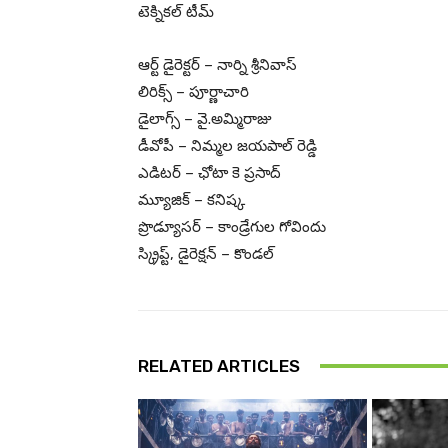
టెక్నికల్ టీమ్
ఆర్ట్ డైరెక్టర్ – నార్ని శ్రీనివాస్
లిరిక్స్ – పూర్ణాచారి
డైలాగ్స్ – వై.అమ్మిరాజు
డీవోపీ – నిమ్మల జయపాల్ రెడ్డి
ఎడిటర్ – ఛోటా కె ప్రసాద్
మ్యూజిక్ – కనిష్క
ప్రొడ్యూసర్ – కాండ్రేగుల గోవిందు
స్క్రిప్ట్, డైరెక్షన్ – కొండల్
RELATED ARTICLES