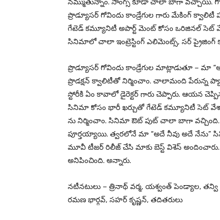
నమ్ముతున్నాం. సాంగ్స్ కూడా చాలా బాగా వచ్చాయి. గోవా
ప్రొడ్యూసర్ గోవిందు కాండ్రేగుల గారు మేకింగ్ క్వాలిట
గేటెడ్ కమ్యూనిటీ అపార్ట్ మెంట్ కోసం ఒరిజినల్ స
సినిమాలో చాలా ఇంట్రెస్టింగ్ ఎలిమెంట్స్, సర్ ప్రైజింగ
ప్రొడ్యూసర్ గోవిందు కాండ్రేగుల మాట్లాడుతూ – మా 
ప్రొడక్షన్ క్వాలిటీతో నిర్మించాం. చాలామంది పేరున్న 
స్టోరీకి ఏం కావాలో డైరెక్టర్ గారు చెప్పారు. ఆయన చె
సినిమా కోసం భారీ ఖర్చుతో గేటెడ్ కమ్యూనిటీ సెట్ వ
ను నిర్మించాం. సినిమా ఔట్ పుట్ చాలా బాగా వచ్చింది.
పూర్తయ్యాయి. త్వరలోనే మా “అదే నీవు అదే నేను” సినిమ
మూవీ టీజర్ రిలీజ్ చేసి మాకు బెస్ట్ విశెస్ అందించ
అనిపించింది. అన్నారు.
నటీనటులు – త్రినాథ్ వర్మ, యశ్వంత్ పెండ్యాల, తన్వి 
రమణ భార్గవ్, సహర్ కృష్ణన్, తదితరులు