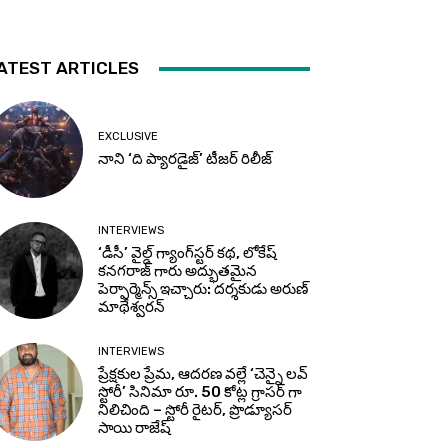
ATEST ARTICLES
EXCLUSIVE
నాని ‘ది ప్యారడైజ్’ టీజర్‌ రిలీజ్
INTERVIEWS
‘డీసీ’ వైల్డ్ గ్యాంగ్‌స్టర్ కథ, లోకేష్
కనగరాజ్ గారు అద్భుతమైన
పెర్ఫార్మెన్స్ ఇచ్చారు: దర్శకుడు అరుణ్
మాథేశ్వరన్
INTERVIEWS
ప్రేక్షకుల ప్రేమ, ఆదరణ వల్లే ‘చెన్నై లవ్
స్టోరీ’ సినిమా రూ. 50 కోట్ల గ్రాసర్ గా
నిలిచింది – స్టోరీ రైటర్, ప్రొడ్యూసర్
సాయి రాజేష్