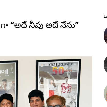
L
గా “అదే నీవు అదే నేను”