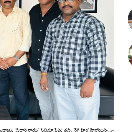
ెండ్యాల, “సిద్ధార్థ్ రాయ్” సినిమా ఫేమ్ తన్వీ నేగి హీరో హీరోయిన్స్ గా