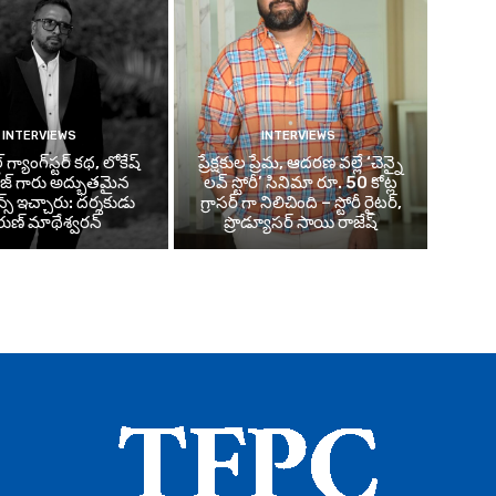
INTERVIEWS
INTERVIEWS
్డ్ గ్యాంగ్‌స్టర్ కథ, లోకేష్
ప్రేక్షకుల ప్రేమ, ఆదరణ వల్లే ‘చెన్నై
జ్ గారు అద్భుతమైన
లవ్ స్టోరీ’ సినిమా రూ. 50 కోట్ల
మెన్స్ ఇచ్చారు: దర్శకుడు
గ్రాసర్ గా నిలిచింది – స్టోరీ రైటర్,
ుణ్ మాథేశ్వరన్
ప్రొడ్యూసర్ సాయి రాజేష్