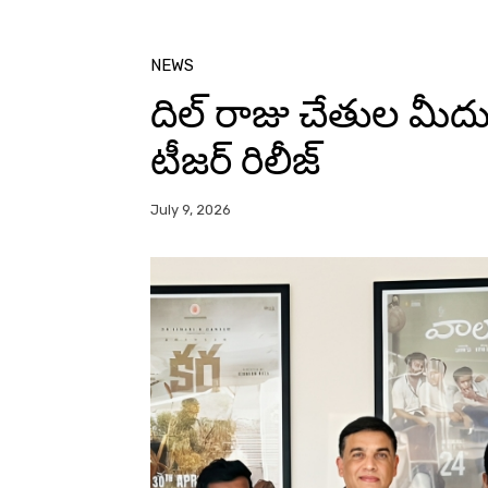
NEWS
దిల్ రాజు చేతుల మీదు
టీజర్ రిలీజ్
July 9, 2026