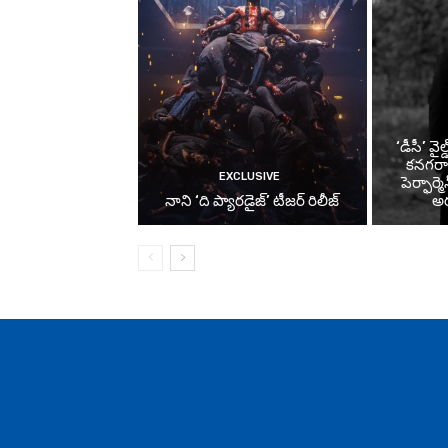
‘డీసీ’ వైల
కనగరా
EXCLUSIVE
పెర్ఫార్
నాని ‘ది ప్యారడైజ్’ టీజర్‌ రిలీజ్
అర