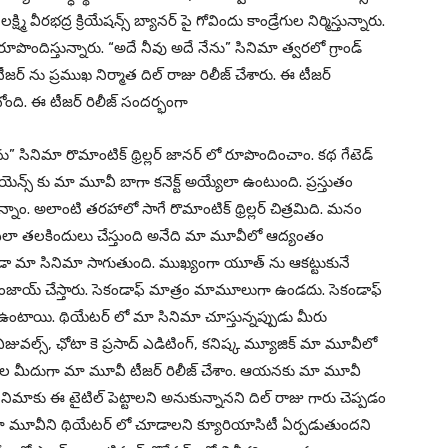
క్ష్మి వీరభద్ర క్రియేషన్స్ బ్యానర్ పై గోవిందు కాండ్రేగుల నిర్మిస్తున్నారు.
ూపొందిస్తున్నారు. “అదే నీవు అదే నేను” సినిమా త్వరలో గ్రాండ్
టీజర్ ను ప్రముఖ నిర్మాత దిల్ రాజు రిలీజ్ చేశారు. ఈ టీజర్
టోంది. ఈ టీజర్ రిలీజ్ సందర్భంగా
ు” సినిమా రొమాంటిక్ థ్రిల్లర్ జానర్ లో రూపొందించాం. కథ గేటెడ్
్స్ కు మా మూవీ బాగా కనెక్ట్ అయ్యేలా ఉంటుంది. ప్రస్తుతం
ున్నాం. అలాంటి తరహాలో సాగే రొమాంటిక్ థ్రిల్లర్ చిత్రమిది. మనం
ి ఎలా తలకిందులు చేస్తుంది అనేది మా మూవీలో ఆద్యంతం
కుండా మా సినిమా సాగుతుంది. ముఖ్యంగా యూత్ ను ఆకట్టుకునే
 ఎంజాయ్ చేస్తారు. సెకండాఫ్ మాత్రం మామూలుగా ఉండదు. సెకండాఫ్
ిస్ట్స్ ఉంటాయి. థియేటర్ లో మా సినిమా చూస్తున్నప్పుడు మీరు
ిజువల్స్, ఛోటా కె ప్రసాద్ ఎడిటింగ్, కనిష్క మ్యూజిక్ మా మూవీలో
ి చేతుల మీదుగా మా మూవీ టీజర్ రిలీజ్ చేశాం. ఆయనకు మా మూవీ
సినిమాకు ఈ టైటిల్ పెట్టాలని అనుకున్నానని దిల్ రాజు గారు చెప్పడం
ో మా మూవీని థియేటర్ లో చూడాలని క్యూరియాసిటీ ఏర్పడుతుందని