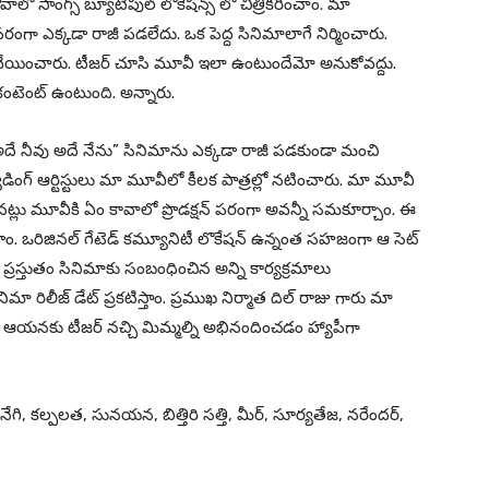
లో సాంగ్స్ బ్యూటిపుల్ లొకేషన్స్ లో చిత్రీకరించాం. మా
ీ పరంగా ఎక్కడా రాజీ పడలేదు. ఒక పెద్ద సినిమాలాగే నిర్మించారు.
ెట్ వేయించారు. టీజర్ చూసి మూవీ ఇలా ఉంటుందేమో అనుకోవద్దు.
్ కంటెంట్ ఉంటుంది. అన్నారు.
“అదే నీవు అదే నేను” సినిమాను ఎక్కడా రాజీ పడకుండా మంచి
ప్యాడింగ్ ఆర్టిస్టులు మా మూవీలో కీలక పాత్రల్లో నటించారు. మా మూవీ
ప్పినట్లు మూవీకి ఏం కావాలో ప్రొడక్షన్ పరంగా అవన్నీ సమకూర్చాం. ఈ
ేశాం. ఒరిజినల్ గేటెడ్ కమ్యూనిటీ లొకేషన్ ఉన్నంత సహజంగా ఆ సెట్
 ప్రస్తుతం సినిమాకు సంబంధించిన అన్ని కార్యక్రమాలు
ా రిలీజ్ డేట్ ప్రకటిస్తాం. ప్రముఖ నిర్మాత దిల్ రాజు గారు మా
ారు. ఆయనకు టీజర్ నచ్చి మిమ్మల్ని అభినందించడం హ్యాపీగా
నేగి, కల్పలత, సునయన, బిత్తిరి సత్తి, మీర్, సూర్యతేజ, నరేందర్,