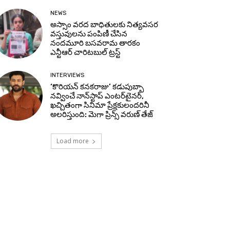
NEWS
అస్సాం వరద బాధితులకు నిత్యవసర
వస్తువులను పంపిణీ చేసిన
నందమూరి బసవరామ తారకం
ఎన్టీఆర్ చారిటబుల్ ట్రస్ట్
INTERVIEWS
‘కొరియన్ కనకరాజు’ కడుపుబ్బా
నవ్వించే నాన్‌స్టాప్ ఎంటర్‌టైనర్,
ఖచ్చితంగా సినిమా ప్రేక్షకులందరినీ
అలరిస్తుంది: మెగా ప్రిన్స్ వరుణ్ తేజ్
Load more