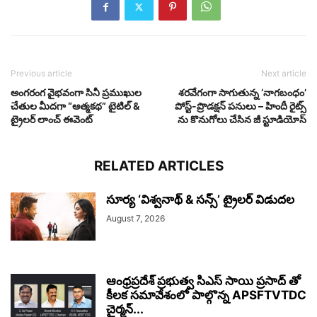
Previous article
Next article
అంగరంగ వైభవంగా సినీ ప్రముఖుల
శరవేగంగా సాగుతున్న ‘నాగబంధం’
చేతుల మీదగా “ఆత్మకథ” టైటిల్ &
పోస్ట్-ప్రొడక్షన్ పనులు – హిందీ రైట్స్
ట్రైలర్ లాంచ్ ఈవెంట్
ను కొనుగోలు చేసిన జీ స్టూడియోస్
RELATED ARTICLES
సూర్య ‘విశ్వనాథ్ & సన్స్’ ట్రైలర్ విడుదల
August 7, 2026
ఆంధ్రప్రదేశ్ ప్రభుత్వ సిఎస్ సాయి ప్రసాద్ తో
కీలక సమావేశంలో పాల్గొన్న APSFTVTDC
చైర్మన్...