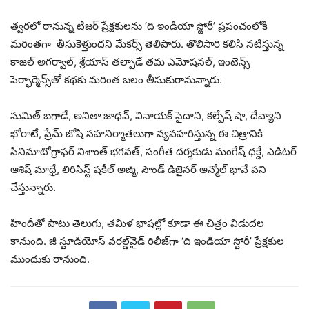
త్వరలో రానున్న టీజర్ ప్రేక్షకులను ‘ది ఇండియా స్టోరీ’ ప్రపంచంలోకి
మరింతగా తీసుకెళ్తుందని మేకర్స్ తెలిపారు. తొలిసారి కలిసి నటిస్తున్న
కాజల్ అగర్వాల్, శ్రేయాస్ తల్పాడే తమ ఎమోషనల్, ఇంటెన్స్
పెర్ఫార్మెన్స్‌తో కథకు మరింత బలం తీసుకురానున్నారు.
సుమిత్ బగాడే, అనితా జాధవ్, వినాయక్ సైదాని, కల్పేష్ షా, దేవ్యాని
ఖోరాటే, ప్రేమ్ జోషి సహనిర్మాతలుగా వ్యవహరిస్తున్న ఈ చిత్రానికి
సినిమాటోగ్రాఫర్ నిశాంత్ భగవత్, సంగీత దర్శకుడు మంగేష్ ధక్డే, ఎడిటర్
ఆశిష్ మాథ్రే, లిరిసిస్ట్ షకీల్ అజ్మీ, సౌండ్ డిజైనర్ అన్మోల్ భావే పని
చేస్తున్నారు.
హిందీతో పాటు తెలుగు, తమిళ భాషల్లో కూడా ఈ చిత్రం విడుదల
కానుంది. జీ స్టూడియోస్ వరల్డ్‌వైడ్ రిలీజ్‌గా ‘ది ఇండియా స్టోరీ’ ప్రేక్షకుల
ముందుకు రానుంది.