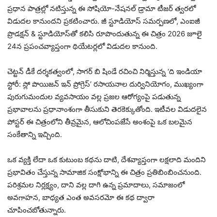
ప్రధాన పాత్రల్లో నటిస్తున్న ఈ సోషియో-నేషనల్ డ్రామా టీజర్ త్వరలో
విడుదల కానుందని ప్రకటించారు. జీ స్టూడియోస్ సమర్పణలో, ఎంఐజీ
ప్రొడక్షన్ & స్టూడియోస్‌తో కలిసి రూపొందుతున్న ఈ చిత్రం 2026 జూలై
24న ప్రపంచవ్యాప్తంగా థియేటర్లలో విడుదల కానుంది.
చెట్టన్ డీకే దర్శకత్వంలో, సాగర్ బి షిండే రచించి నిర్మిస్తున్న ‘ది ఇండియా
స్టోరీ: స్లో పొయిజన్ ఇన్ ప్రోగ్రెస్’ రసాయనాల దుర్వినియోగం, ముఖ్యంగా
పురుగుమందుల వ్యవసాయం వల్ల ప్రజల ఆరోగ్యంపై పడుతున్న
ప్రభావాలను ప్రధానాంశంగా తీసుకుని తెరకెక్కుతోంది. ఇటీవల విడుదలైన
పోస్టర్ ఈ చిత్రంలోని తీవ్రమైన, ఆలోచింపజేసే అంశంపై ఒక బలమైన
సంకేతాన్ని ఇచ్చింది.
ఒక వ్యక్తి లేదా ఒక కుటుంబ కథను దాటి, దేశవ్యాప్తంగా లక్షలాది మందిని
ప్రభావితం చేస్తున్న సామాజిక సంక్షోభాన్ని ఈ చిత్రం ప్రతిబింబించనుంది.
పరిశ్రమల నిర్లక్ష్యం, దాని వల్ల దాగి ఉన్న ప్రమాదాలు, సమాజంలో
అవగాహన, బాధ్యత ఎంత అవసరమో ఈ కథ ద్వారా
చూపించబోతున్నారు.