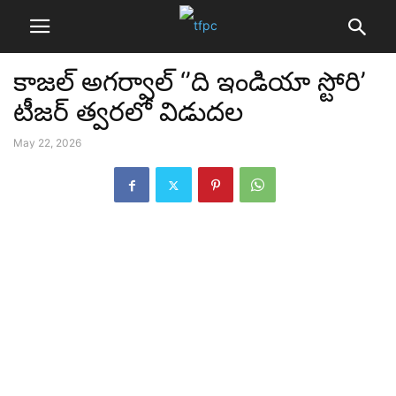
కాజల్ అగర్వాల్ ‘’ది ఇండియా స్టోరి’
టీజర్ త్వరలో విడుదల
May 22, 2026