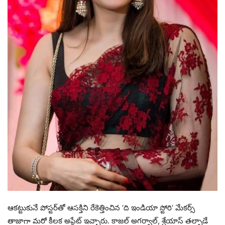
ఆకట్టుకునే పోస్టర్‌తో ఆసక్తిని రేకెత్తించిన ‘ది ఇండియా స్టోరి’ మేకర్స్
తాజాగా మరో కీలక అప్డేట్ ఇచ్చారు. కాజల్ అగర్వాల్, శ్రేయాస్ తల్పాడే