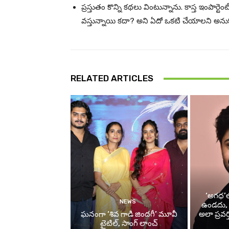
ప్రస్తుతం కొన్ని కథలు వింటున్నాను. కాస్త ఇంపార్ట
వస్తున్నాయి కదా? అని ఏదో ఒకటి చేయాలని అను
RELATED ARTICLES
‘అగధ’లో
NEWS
ఉండదు, పర
ఘనంగా ‘శివ గాడి జింద‌గీ’ మూవీ
అలా ప్రవర్
టైటిల్, సాంగ్ లాంచ్