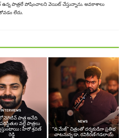
ెంట్ ఉన్న పాత్రలే పోషించాలని వెయిట్ చేస్తున్నాను. అవకాశాలు
కోవడం లేదు.
INTERVIEWS
 నెగెటివ్ పాత్ర అనేది
NEWS
ిస్థితుల వల్లే పాత్రలు
తిస్తుంటాయి : హీరో శ్రవణ్
“ది మేజ్” చిత్రంతో దర్శకుడిగా ప్రతిభ
రెడ్డి
చాటనున్న డా. రవికిరణ్ గడలాయ్