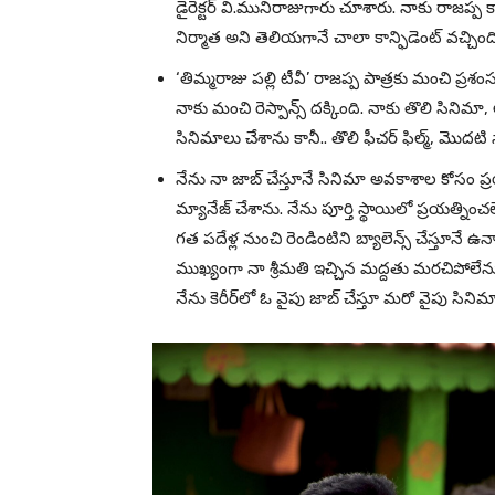
డైరెక్టర్ వి.మునిరాజుగారు చూశారు. నాకు రాజప్ప 
నిర్మాత అని తెలియగానే చాలా కాన్ఫిడెంట్ వచ్చింది
‘తిమ్మరాజు పల్లి టీవీ’ రాజప్ప పాత్రకు మంచి ప్
నాకు మంచి రెస్పాన్స్ దక్కింది. నాకు తొలి సినిమా, 
సినిమాలు చేశాను కానీ.. తొలి ఫీచర్ ఫిల్మ్, మొదటి స
నేను నా జాబ్ చేస్తూనే సినిమా అవకాశాల కోసం ప్
మ్యానేజ్ చేశాను. నేను పూర్తి స్థాయిలో ప్రయత్
గత పదేళ్ల నుంచి రెండింటిని బ్యాలెన్స్ చేస్తూనే ఉ
ముఖ్యంగా నా శ్రీమ‌తి ఇచ్చిన మ‌ద్ద‌తు మ‌ర‌చిపో
నేను కెరీర్‌లో ఓ వైపు జాబ్ చేస్తూ మ‌రో వైపు సినిమా