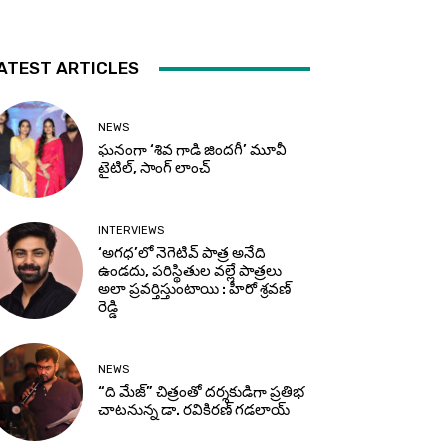
ATEST ARTICLES
NEWS
ఘనంగా ‘శివ గాడి జింద‌గీ’ మూవీ
టైటిల్, సాంగ్ లాంచ్
INTERVIEWS
‘అగధ’లో నెగెటివ్ పాత్ర అనేది
ఉండదు, పరిస్థితుల వల్లే పాత్రలు
అలా ప్రవర్తిస్తుంటాయి : హీరో శ్రవణ్
రెడ్డి
NEWS
“ది మేజ్” చిత్రంతో దర్శకుడిగా ప్రతిభ
చాటనున్న డా. రవికిరణ్ గడలాయ్