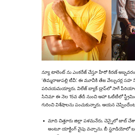
న్యూ టాలెంట్ ను ఎంకరేజ్ చేస్తూ హీరో కిరణ్ అబ్బవరం స
‘తిమ్మరాజుపల్లి టీవీ’. ఈ మూవీకి తేజ వేల్పుచర్ల స
పరిచయమయ్యారు. విలేజ్ బ్యాక్ డ్రాప్‌లో సాగే పీరియాడ
సినిమా ఈ నెల 15వ తేదీ నుంచి ఆహా ఓటీటీలో స్ట్రీమింగ
గురించి విశేషాలను పంచుకున్నారు. ఆయన చెప్పిందేం
మాది చిత్తూరు జిల్లా పళమనేరు. చెన్నైలో జాబ్ చేశాన
అంటూ యాక్టింగ్ వైపు వచ్చాను. బీ స్టూడియోలో బ