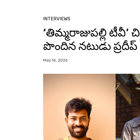
INTERVIEWS
‘తిమ్మరాజుపల్లి టీవీ’ చ
పొందిన నటుడు ప్రదీప్ క
May 16, 2026