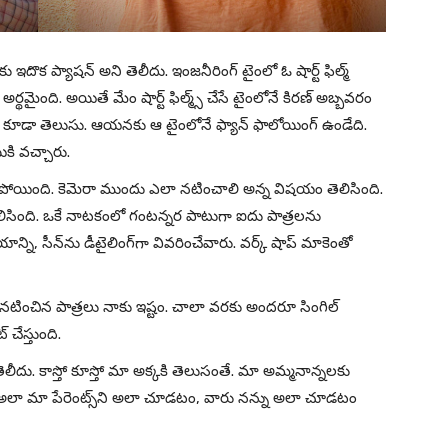
ు ఇదొక ప్యాషన్ అని తెలీదు. ఇంజనీరింగ్ టైంలో ఓ షార్ట్ ఫిల్మ్
ర్థమైంది. అయితే మేం షార్ట్ ఫిల్మ్స్ చేసే టైంలోనే కిరణ్ అబ్బవరం
కు కూడా తెలుసు. ఆయనకు ఆ టైంలోనే ఫ్యాన్ ఫాలోయింగ్ ఉండేది.
ికి వచ్చారు.
ోయింది. కెమెరా ముందు ఎలా నటించాలి అన్న విషయం తెలిసింది.
ో తెలిసింది. ఒకే నాటకంలో గంటన్నర పాటుగా ఐదు పాత్రలను
న్ని, సీన్‌ను డీటైలింగ్‌గా వివరించేవారు. వర్క్ షాప్‌ మాకెంతో
టించిన పాత్రలు నాకు ఇష్టం. చాలా వరకు అందరూ సింగిల్
్ చేస్తుంది.
 తెలీదు. కాస్తో కూస్తో మా అక్కకి తెలుసంతే. మా అమ్మనాన్నలకు
్క. అలా మా పేరెంట్స్‌ని అలా చూడటం, వారు నన్ను అలా చూడటం