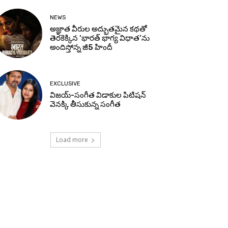
NEWS
అజ్ఞాత వీరుల అద్భుతమైన కథతో
తెరకెక్కిన ‘భారత్ భాగ్య విధాత’ను
అందిస్తోన్న జీ5 హిందీ
EXCLUSIVE
విజయ్-సంగీత విడాకుల పిటిషన్
వెనక్కి తీసుకున్న సంగీత
Load more