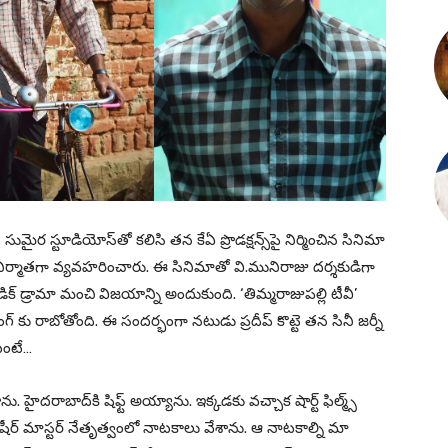
ుమైర స్టూడియోస్‌తో కలిసి తన కేఏ ప్రొడక్షన్స్‌పై నిర్మించిన సినిమా
హ నిర్మాతగా వ్యవహరించారు. ఈ సినిమాతో వి.మునిరాజు దర్శకుడిగా
ిక్ డ్రామా మంచి విజయాన్ని అందుకుంది. ‘తిమ్మరాజుపల్లి టీవీ’
్ కు రాబోతోంది. ఈ సందర్భంగా నటుడు ప్రదీప్ కొట్టె తన సినీ జర్నీ
టంటే…
ు. హైదరాబాద్‌కి షిఫ్ట్ అయ్యాను. ఇక్కడకు వచ్చాక షార్ట్ ఫిల్మ్స్
షీర్ మాస్టర్ నేతృత్వంలో నాటకాలు వేశాను. ఆ నాటకాల్ని మా