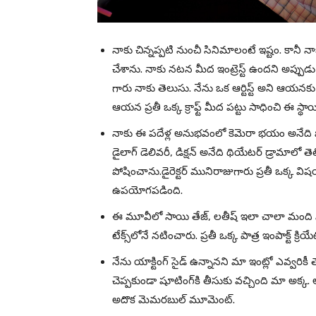
నాకు చిన్నప్పటి నుంచీ సినిమాలంటే ఇష్టం. కానీ నాక
చేశాను. నాకు నటన మీద ఇంట్రెస్ట్ ఉందని అప్పుడు అ
గారు నాకు తెలుసు. నేను ఒక ఆర్టిస్ట్ అని ఆయన
ఆయన ప్రతీ ఒక్క క్రాఫ్ట్ మీద పట్టు సాధించి ఈ స్థాయ
నాకు ఈ పదేళ్ల అనుభవంలో కెమెరా భయం అనేది ప
డైలాగ్ డెలివరీ, డిక్షన్ అనేది థియేటర్ డ్రామాల
పోషించాను.డైరెక్టర్ మునిరాజుగారు ప్రతీ ఒక్క విషయా
ఉపయోగపడింది.
ఈ మూవీలో సాయి తేజ్, లతీష్ ఇలా చాలా మంది న
టేక్స్‌లోనే నటించారు. ప్రతీ ఒక్క పాత్ర ఇంపాక్ట్ క్రియేట
నేను యాక్టింగ్ సైడ్ ఉన్నానని మా ఇంట్లో ఎవ్వరికీ
చెప్పకుండా షూటింగ్‌కి తీసుకు వచ్చింది మా అక
అదొక మెమరబుల్ మూమెంట్.