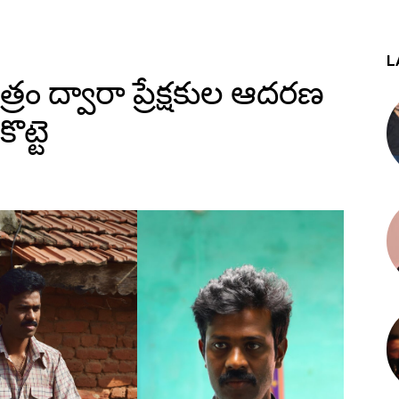
L
ిత్రం ద్వారా ప్రేక్షకుల ఆదరణ
ొట్టె