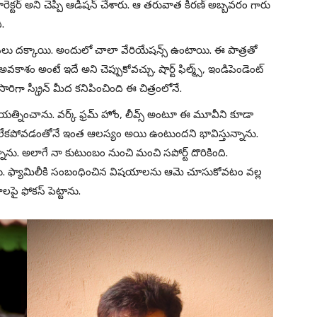
కారెక్టర్ అని చెప్పి ఆడిషన్ చేశారు. ఆ తరువాత కిరణ్ అబ్బవరం గారు
.
రశంసలు దక్కాయి. అందులో చాలా వేరియేషన్స్ ఉంటాయి. ఈ పాత్రతో
అవకాశం అంటే ఇదే అని చెప్పుకోవచ్చు. షార్ట్ ఫిల్మ్స్, ఇండిపెండెంట్
ారిగా స్క్రీన్ మీద కనిపించింది ఈ చిత్రంలోనే.
రయత్నించాను. వర్క్ ఫ్రమ్ హోం, లీవ్స్ అంటూ ఈ మూవీని కూడా
నించలేకపోవడంతోనే ఇంత ఆలస్యం అయి ఉంటుందని భావిస్తున్నాను.
న్నాను. అలాగే నా కుటుంబం నుంచి మంచి స‌పోర్ట్ దొరికింది.
లేను. ఫ్యామిలీకి సంబంధించిన విష‌యాల‌ను ఆమె చూసుకోవ‌టం వ‌ల్ల
ల‌పై ఫోక‌స్ పెట్టాను.