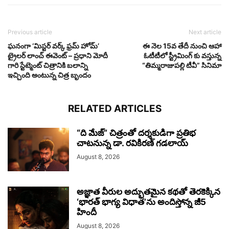
Previous article
Next article
ఘనంగా ‘మిస్టర్ వర్క్ ఫ్రమ్ హోమ్’
ఈ నెల 15వ తేదీ నుంచి ఆహా
ట్రైలర్ లాంచ్ ఈవెంట్‌ – ప్రధాని మోదీ
ఓటీటీలో స్ట్రీమింగ్ కు వస్తున్న
గారి స్టేట్మెంట్ చిత్రానికి బలాన్ని
“తిమ్మరాజుపల్లి టీవీ” సినిమా
ఇచ్చింది అంటున్న చిత్ర బృందం
RELATED ARTICLES
“ది మేజ్” చిత్రంతో దర్శకుడిగా ప్రతిభ
చాటనున్న డా. రవికిరణ్ గడలాయ్
August 8, 2026
అజ్ఞాత వీరుల అద్భుతమైన కథతో తెరకెక్కిన
‘భారత్ భాగ్య విధాత’ను అందిస్తోన్న జీ5
హిందీ
August 8, 2026