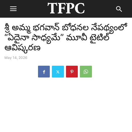
శ్రీ అమ్మ భగవాన్ బోధనల నేపథ్యంలో
“ఏదైనా సాధ్యమే” మూవీ టైటిల్
ఆవిష్కరణ
May 14, 2026