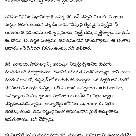
రూపొందుతోందని చిత్ర యూనిట్ ప్రకటించింది.
సినిమా కథనం ప్రధానంగా శ్రీ అమ్మ భగవాన్ చెప్పిన ఈ ఐదు సూత్రాల
చుట్టూ తిరుగుతుందని వెల్లడించారు. ”నీవు ప్రత్యేకమైన వ్యక్తివి, నీ
ఆంతరంగిక ప్రపంచమే బాహ్య ప్రపంచం, వ్యక్తి లేడు, వ్యక్తిత్వాలు మాత్రమే
ఉంటాయి, అంతర్గత సత్యము, జీవితమంటేనే బాంధవ్యాలు.” ఈ అంశాల
ఆధారంగానే సినిమా క‌థ‌నం ఉంటుంద‌ని తెలిపారు.
కథ, మాటలు, సాహిత్యాన్ని అందిస్తూ నిర్మిస్తున్న అనిల్ కుమార్
మునగనూరి మాట్లాడుతూ.. దేశానికి యువత ఎంతో ముఖ్యం. కానీ చాలా
మంది నిరాశ లో, డిఫ్రెషన్ లో కూరుకు పోతున్నారు. ఒక వ్యక్తికి జీవితంలో
భగవంతుడి బంధం ఉన్నట్లయితే ఎలాంటి అద్భుతాలు జరుగుతాయో,
అసాధ్యాలు సుసాధ్యాలుగా మారుతాయి అనేది ఈ చిత్రం ద్వారా
చెప్పదలుచుకున్నాము. ఆధ్యాత్మిక బోధనల ఆధారంగా ఈ చిత్రం
తెరకేక్కుతుంది. తమ ఇష్టందైవంతో అనుసంధానమైతే అద్భుతాలు
జరుగుతాయి.. అని చెప్పారు.
ఈ చిత్రానికి అనిల్ మునగనూరి కథ, మాటలు, సాహిత్యాన్ని అందించడమే