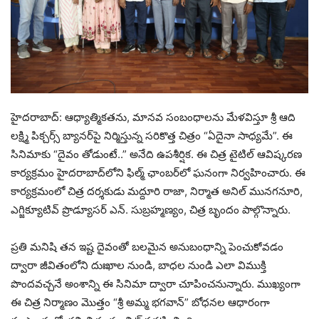
హైదరాబాద్: ఆధ్యాత్మికతను, మానవ సంబంధాలను మేళవిస్తూ శ్రీ ఆది
లక్ష్మి పిక్చర్స్ బ్యానర్‌పై నిర్మిస్తున్న సరికొత్త చిత్రం “ఏదైనా సాధ్యమే”. ఈ
సినిమాకు “దైవం తోడుంటే..” అనేది ఉపశీర్షిక. ఈ చిత్ర టైటిల్ ఆవిష్కరణ
కార్యక్రమం హైదరాబాద్‌లోని ఫిల్మ్ ఛాంబర్‌లో ఘనంగా నిర్వహించారు. ఈ
కార్యక్రమంలో చిత్ర దర్శకుడు మద్దూరి రాజా, నిర్మాత అనిల్ మునగనూరి,
ఎగ్జిక్యూటివ్ ప్రొడ్యూసర్ ఎన్. సుబ్రహ్మణ్యం, చిత్ర బృందం పాల్గొన్నారు.
ప్రతి మనిషి తన ఇష్ట దైవంతో బలమైన అనుబంధాన్ని పెంచుకోవడం
ద్వారా జీవితంలోని దుఃఖాల నుండి, బాధల నుండి ఎలా విముక్తి
పొందవచ్చనే అంశాన్ని ఈ సినిమా ద్వారా చూపించనున్నారు. ముఖ్యంగా
ఈ చిత్ర నిర్మాణం మొత్తం “శ్రీ అమ్మ భగవాన్” బోధనల ఆధారంగా