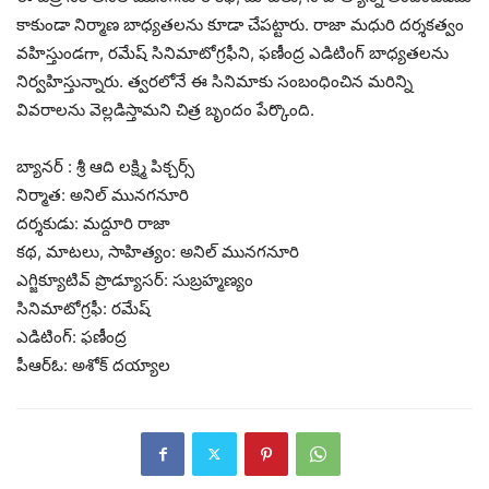
కాకుండా నిర్మాణ బాధ్యతలను కూడా చేపట్టారు. రాజా మధురి దర్శకత్వం
వహిస్తుండగా, రమేష్ సినిమాటోగ్రఫీని, ఫణీంద్ర ఎడిటింగ్ బాధ్యతలను
నిర్వహిస్తున్నారు. త్వరలోనే ఈ సినిమాకు సంబంధించిన మరిన్ని
వివరాలను వెల్లడిస్తామని చిత్ర బృందం పేర్కొంది.
బ్యానర్ : శ్రీ ఆది లక్ష్మి పిక్చర్స్
నిర్మాత: అనిల్ మునగనూరి
దర్శకుడు: మద్దూరి రాజా
కథ, మాటలు, సాహిత్యం: అనిల్ మునగనూరి
ఎగ్జిక్యూటివ్ ప్రొడ్యూసర్: సుబ్రహ్మణ్యం
సినిమాటోగ్రఫీ: రమేష్
ఎడిటింగ్: ఫణీంద్ర
పీఆర్ఓ: అశోక్ దయ్యాల