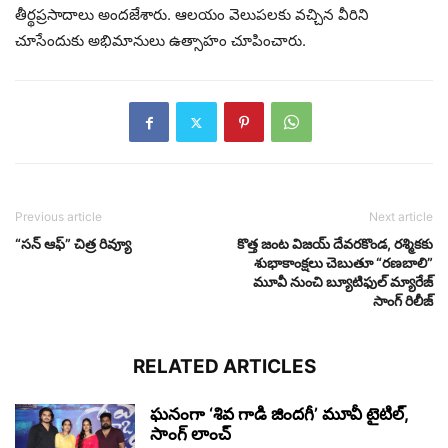
తీర్థప్రసాదాలు అందజేశారు. ఆలయం వెలుపలకు వచ్చిన వీరిని
చూసేందుకు అభిమానులు ఉత్సాహం చూపించారు.
Previous article
Next article
“సన్ ఆఫ్” చిత్ర రివ్యూ
కొత్త జంట విజయ్ దేవరకొండ, రశ్మికకు
శుభాకాంక్షలు చెబుతూ “రణబాలి”
మూవీ నుంచి బ్యూటిఫుల్ మ్యారేజ్
సాంగ్ రిలీజ్
RELATED ARTICLES
ఘనంగా ‘శివ గాడి జింద‌గీ’ మూవీ టైటిల్,
సాంగ్ లాంచ్