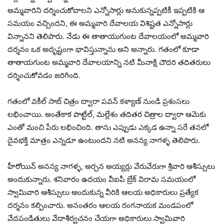
అమ్మవారిని దర్శించుకోవాలని ఎన్నోసార్లు అనుకున్నప్పటికీ ఇప్పటికి ఆ
సమయం వచ్చిందని, ఈ అమ్మవారి దేవాలయ విశిష్టత ఎన్నోసార్లు
విన్నానని తెలిపారు. నేడు ఈ తాతాయుగుంట దేవాలయంలో అమ్మవారి
దర్శనం ఒక అదృష్టంగా భావిస్తున్నాను అని అన్నారు. గతంలో కూడా
తాతాయగుంట అమ్మవారి దేవాలయాన్ని నటి మీనాక్షి చౌదరి తదితరులు
దర్శించుకోవడం జరిగింది.
గతంలో వకీల్ సాబ్ చిత్రం ద్వారా పవన్ కళ్యాణ్ నుండి ప్రశంసలు
లభించాయి. అంతేకాక పొట్టేల్, మల్లేశం తదితర చిత్రాల ద్వారా ఆమెకు
ఎంతో మంచి పేరు లభించింది. తాను ఎప్పుడు ఎక్కడ ఉన్నా సరే తనలో
దైవభక్తి మాత్రం ఎన్నడూ ఉంటుందని నటి అనన్య నాగళ్ళ తెలిపారు.
హీరోయిన్ అనన్య నాగళ్ళ, అర్చన అయ్యర్లు వేరువేరుగా శ్రీవారి ఆశీస్సులు
అందుకున్నారు. శనివారం ఉదయం వీఐపీ బ్రేక్ విరామ సమయంలో
స్వామివారి ఆశీస్సులు అందుకున్న వీరికి ఆలయ అధికారులు ప్రత్యేక
దర్శనం కల్పించారు. అనంతరం ఆలయ రంగనాయక మండపంలో
వేదపండితులు వేదాశీర్వచనం చేయగా అధికారులు స్వామివారి