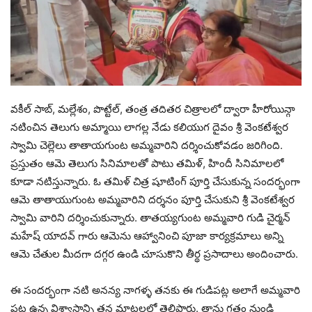
వకీల్ సాబ్, మల్లేశం, పొట్టేల్, తంత్ర తదితర చిత్రాలలో ద్వారా హీరోయిన్గా
నటించిన తెలుగు అమ్మాయి లాగల్ల నేడు కలియుగ దైవం శ్రీ వెంకటేశ్వర
స్వామి చెల్లెలు తాతాయగుంట అమ్మవారిని దర్శించుకోవడం జరిగింది.
ప్రస్తుతం ఆమె తెలుగు సినిమాలతో పాటు తమిళ్, హిందీ సినిమాలలో
కూడా నటిస్తున్నారు. ఓ తమిళ్ చిత్ర షూటింగ్ పూర్తి చేసుకున్న సందర్భంగా
ఆమె తాతాయుగుంట అమ్మవారిని దర్శనం పూర్తి చేసుకుని శ్రీ వెంకటేశ్వర
స్వామి వారిని దర్శించుకున్నారు. తాతయ్యగుంట అమ్మవారి గుడి చైర్మన్
మహేష్ యాదవ్ గారు ఆమెను ఆహ్వానించి పూజా కార్యక్రమాలు అన్ని
ఆమె చేతుల మీదగా దగ్గర ఉండి చూసుకొని తీర్థ ప్రసాదాలు అందించారు.
ఈ సందర్భంగా నటి అనన్య నాగళ్ళ తనకు ఈ గుడిపట్ల అలాగే అమ్మవారి
పట్ల ఉన్న విశ్వాసాన్ని తన మాటలలో తెలిపారు. తాను గతం నుండి