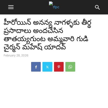
హీరోయిన్ అనన్య నాగళ్ళకు తీర్థ
ప్రసాదాలు అందచేసిన
తాతయ్యగుంట అమ్మవారి గుడి
చైర్మన్ మహేష్ యాదవ్
February 28, 2026