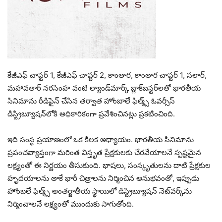
కేజీఎఫ్ చాప్టర్ 1, కేజీఎఫ్ చాప్టర్ 2, కాంతార, కాంతార చాప్టర్ 1, సలార్,
మహావతార్ నరసింహ వంటి ల్యాండ్‌మార్క్ బ్లాక్‌బస్టర్‌లతో భారతీయ
సినిమాను రీడిఫైన్ చేసిన తర్వాత హోంబాలే ఫిల్మ్స్ ఓవర్సీస్
డిస్ట్రిబ్యూషన్‌లోకి అధికారికంగా ప్రవేశించినట్లు ప్రకటించింది.
ఇది సంస్థ ప్రయాణంలో ఒక కీలక అధ్యాయం. భారతీయ సినిమాను
ప్రపంచవ్యాప్తంగా మరింత విస్తృత ప్రేక్షకులకు చేరవేయాలనే స్పష్టమైన
లక్ష్యంతో ఈ నిర్ణయం తీసుకుంది. భాషలు, సంస్కృతులను దాటి ప్రేక్షకుల
హృదయాలను తాకే భారీ చిత్రాలను నిర్మించిన అనుభవంతో, ఇప్పుడు
హోంబలే ఫిల్మ్స్ అంతర్జాతీయ స్థాయిలో డిస్ట్రిబ్యూషన్ నెట్‌వర్క్‌ను
నిర్మించాలనే లక్ష్యంతో ముందుకు సాగుతోంది.