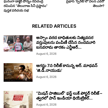
ఘనంగా డాక్టర్ పొన్నం రవిచంద్ర
ప్రభాస్ ‘స్పిరిట్’లో విలన్ ఎవరో
రచించిన “తెలంగాణ సినీ ప్రస్థానం”
తెలుసా?
పుస్తక పరిచయ సభ
RELATED ARTICLES
అస్సాం వరద బాధితులకు నిత్యవసర
వస్తువులను పంపిణీ చేసిన నందమూరి
బసవరామ తారకం ఎన్టీఆర్...
August 6, 2026
ఆగస్టు 7న రిలీజ్ కానున్న ఆర్‌. మాధవన్‌
‘జి.డి.నాయుడు’
August 6, 2026
“మిషన్ పాజిబుల్” ఫస్ట్ లుక్ పోస్టర్ రిలీజ్ –
త్వరలో పాన్ ఇండియా థియేట్రికల్...
August 6, 2026