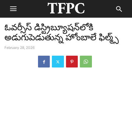
ఓవర్సీస్ డిస్ట్రిబ్యూషన్‌లోకి
అడుగుపెడుతున్న హోంబాలే ఫిల్మ్స్
February 28, 2026