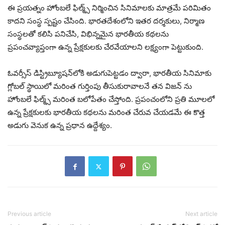
ఈ ప్రయత్నం హోంబలే ఫిల్మ్స్ నిర్మించిన సినిమాలకు మాత్రమే పరిమితం
కాదని సంస్థ స్పష్టం చేసింది. భారతదేశంలోని ఇతర దర్శకులు, నిర్మాణ
సంస్థలతో కలిసి పనిచేసి, విభిన్నమైన భారతీయ కథలను
ప్రపంచవ్యాప్తంగా ఉన్న ప్రేక్షకులకు చేరవేయాలని లక్ష్యంగా పెట్టుకుంది.
ఓవర్సీస్ డిస్ట్రిబ్యూషన్‌లోకి అడుగుపెట్టడం ద్వారా, భారతీయ సినిమాకు
గ్లోబల్ స్థాయిలో మరింత గుర్తింపు తీసుకురావాలనే తన విజన్ ను
హోంబలే ఫిల్మ్స్ మరింత బలోపేతం చేస్తోంది. ప్రపంచంలోని ప్రతి మూలలో
ఉన్న ప్రేక్షకులకు భారతీయ కథలను మరింత చేరువ చేయడమే ఈ కొత్త
అడుగు వెనుక ఉన్న ప్రధాన ఉద్దేశ్యం.
Previous article
Next article