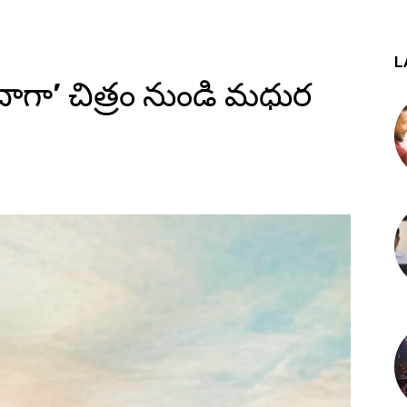
L
ాగా’ చిత్రం నుండి మధుర