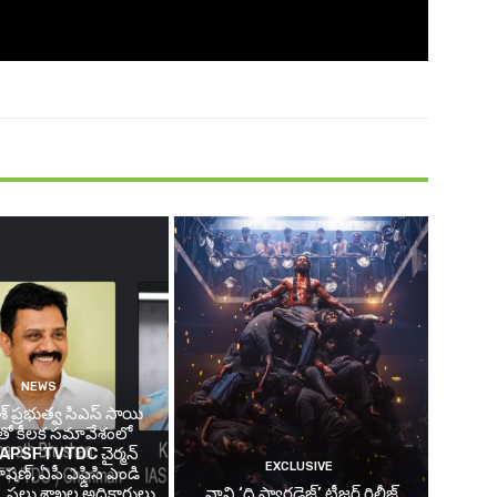
NEWS
ేశ్ ప్రభుత్వ సిఎస్ సాయి
్ తో కీలక సమావేశంలో
్న APSFTVTDC చైర్మన్
EXCLUSIVE
షణ్, ఏపీ ఎఫ్డిసి ఎండి
్, పలు శాఖల అధికారులు
నాని ‘ది ప్యారడైజ్’ టీజర్‌ రిలీజ్