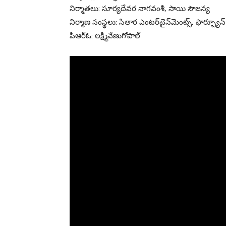
నిర్మాతలు: సూర్యదేవర నాగవంశీ, సాయి సౌజన్య
నిర్మాణ సంస్థలు: సితార ఎంటర్‌టైన్‌మెంట్స్, ఫార్చ్యూన
పీఆర్ఓ: లక్ష్మీవేణుగోపాల్