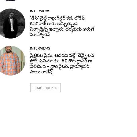
INTERVIEWS
‘డీసీ’ వైల్డ్ గ్యాంగ్‌స్టర్ కథ, లోకేష్
కనగరాజ్ గారు అద్భుతమైన
పెర్ఫార్మెన్స్ ఇచ్చారు: దర్శకుడు అరుణ్
మాథేశ్వరన్
INTERVIEWS
ప్రేక్షకుల ప్రేమ, ఆదరణ వల్లే ‘చెన్నై లవ్
స్టోరీ’ సినిమా రూ. 50 కోట్ల గ్రాసర్ గా
నిలిచింది – స్టోరీ రైటర్, ప్రొడ్యూసర్
సాయి రాజేష్
Load more