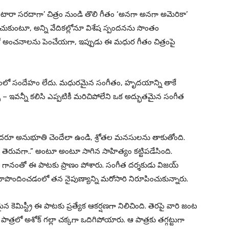
టారా సరదాగా’ చిత్రం నుండి తొలి గీతం ‘అనగా అనగా అమెరికా’
చుకుంటూ, అన్ని వేదికల్లోనూ విశేష స్పందనను సొంతం
నతో అంచనాలను పెంచేయగా, ఇప్పుడు ఈ మధుర గీతం చిత్రంపై
 అనడంలో సందేహం లేదు. మధురమైన సంగీతం, హృదయాన్ని తాకే
– ఇవన్నీ కలిసి ఎప్పటికీ మరిచిపోలేని ఒక అద్భుతమైన సంగీత
దరూ అనుభూతి చెందేలా ఉండి, శ్రోతల మనసులను తాకుతోంది.
ెరువగా..” అంటూ అంటూ సాగిన సాహిత్యం కట్టిపడేసింది.
 గానంతో ఈ పాటకు ప్రాణం పోశారు. సంగీత దర్శకుడు విజయ్
 రూపొందించడంలో తన నైపుణ్యాన్ని మరోసారి నిరూపించుకున్నారు.
ైన కెమిస్ట్రీ ఈ పాటకు ప్రత్యేక ఆకర్షణగా నిలిచింది. తెరపై వారి జంట
త్రలో అశోక్ గల్లా చక్కగా ఒదిగిపోయారు. ఆ పాత్రకు తగ్గట్టుగా