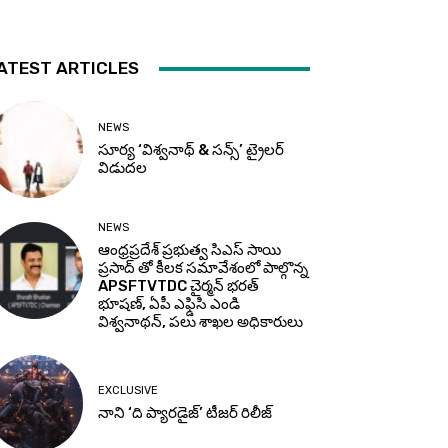
ATEST ARTICLES
NEWS
సూర్య ‘విశ్వనాథ్ & సన్స్’ ట్రైలర్
విడుదల
NEWS
ఆంధ్రప్రదేశ్ ప్రభుత్వ సిఎస్ సాయి
ప్రసాద్ తో కీలక సమావేశంలో పాల్గొన్న
APSFTVTDC చైర్మన్ భరత్
భూషణ్, ఏపీ ఎఫ్డిసి ఎండి
విశ్వనాథన్, పలు శాఖల అధికారులు
EXCLUSIVE
నాని ‘ది ప్యారడైజ్’ టీజర్‌ రిలీజ్