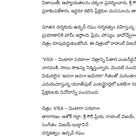
నిజాయితీ, ఆప్యాయతలను చక్కగా ప్రదర్శించారు. శ
ప్రకాశింపజేశారు. ఇద్దరూ కలిసి ప్రేక్షకుల మనసులను 
నూతన దర్శకుడు ఉద్భవ్ రఘు దర్శకత్వం వహిస్తున్న
ప్రయాణానికి హామీ ఇస్తోంది. ప్రేమ, హాస్యం, భావోద్
చిత్రం రూపుదిద్దుకుంటోంది. ఈ చిత్రంలో రాహుల్ విజయ్,
‘VISA – వింటారా సరదాగా’ చిత్రాన్ని సితార ఎంటర్‌టై
నాగవంశీ, సాయి సౌజన్య నిర్మిస్తున్నారు. మొదటి నుంచి ప్ర
విడుదలైన ‘అనగా అనగా అమెరికా’ గీతంతో మరింతగా
ఎదురుచూస్తున్న యూత్‌ఫుల్ ఎంటర్టైనర్లలో ఒకటిగా ర
ప్రేక్షకులకు వినోదాన్ని పంచనుంది.
చిత్రం: VISA – వింటారా సరదాగా
తారాగణం: అశోక్ గల్లా, శ్రీ గౌరీ ప్రియ, రాహుల్ విజయ్,
సంగీతం: విజయ్ బుల్గానిన్
దర్శకత్వం: ఉద్భవ్ రఘు