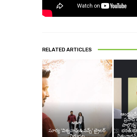
RELATED ARTICLES
ఆంధ్రప్రద
ప్రసాద
NEWS
పాల్గొన
సూర్య ‘విశ్వనాథ్ & సన్స్’ ట్రైలర్
భరత్ భూ
విడుదల
విశ్వనాథన