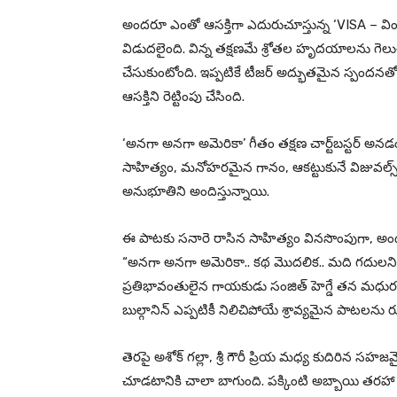
అందరూ ఎంతో ఆసక్తిగా ఎదురుచూస్తున్న ‘VISA – విం
విడుదలైంది. విన్న తక్షణమే శ్రోతల హృదయాలను గెలు
చేసుకుంటోంది. ఇప్పటికే టీజర్‌ అద్భుతమైన స్పంద
ఆసక్తిని రెట్టింపు చేసింది.
‘అనగా అనగా అమెరికా’ గీతం తక్షణ చార్ట్‌బస్టర్‌
సాహిత్యం, మనోహరమైన గానం, ఆకట్టుకునే విజువల్స్ 
అనుభూతిని అందిస్తున్నాయి.
ఈ పాటకు సనారె రాసిన సాహిత్యం వినసొంపుగా, అం
“అనగా అనగా అమెరికా.. కథ మొదలిక.. మది గదులని త
ప్రతిభావంతులైన గాయకుడు సంజిత్ హెగ్డే తన మధుర
బుల్గానిన్ ఎప్పటికీ నిలిచిపోయే శ్రావ్యమైన పాటలను
తెరపై అశోక్ గల్లా, శ్రీ గౌరీ ప్రియ మధ్య కుదిరిన సహజమ
చూడటానికి చాలా బాగుంది. పక్కింటి అబ్బాయి తరహా పా