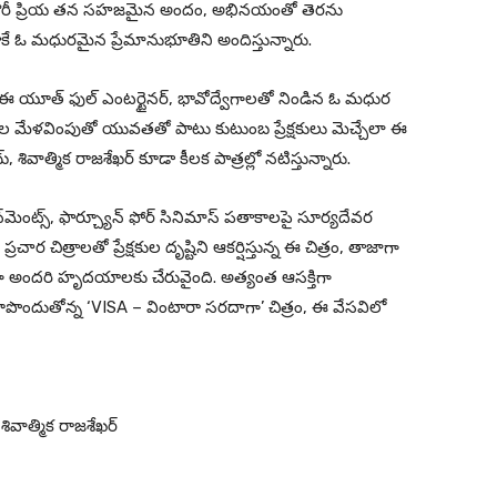
్రీ గౌరీ ప్రియ తన సహజమైన అందం, అభినయంతో తెరను
తాకే ఓ మధురమైన ప్రేమానుభూతిని అందిస్తున్నారు.
 ఈ యూత్ ఫుల్ ఎంటర్టైనర్, భావోద్వేగాలతో నిండిన ఓ మధుర
వేగాల మేళవింపుతో యువతతో పాటు కుటుంబ ప్రేక్షకులు మెచ్చేలా ఈ
 శివాత్మిక రాజశేఖర్ కూడా కీలక పాత్రల్లో నటిస్తున్నారు.
న్‌మెంట్స్, ఫార్చ్యూన్ ఫోర్ సినిమాస్ పతాకాలపై సూర్యదేవర
చార చిత్రాలతో ప్రేక్షకుల దృష్టిని ఆకర్షిస్తున్న ఈ చిత్రం, తాజాగా
 అందరి హృదయాలకు చేరువైంది. అత్యంత ఆసక్తిగా
ూపొందుతోన్న ‘VISA – వింటారా సరదాగా’ చిత్రం, ఈ వేసవిలో
 శివాత్మిక రాజశేఖర్