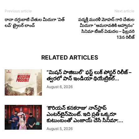
Previous article
Next article
రానా దగ్గుబాటి చేతుల మీదుగా ‘విత్
పద్మశ్రీ మురళీ మోహన్ గారి చేతుల
లవ్’ ట్రైలర్ లాంచ్
మీదుగా “అమరావతికి ఆహ్వానం”
సినిమా టీజర్ విడుద‌ల‌ – ఫిబ్రవరి
13న రిలీజ్
RELATED ARTICLES
“మిషన్ పాజిబుల్” ఫస్ట్ లుక్ పోస్టర్ రిలీజ్ –
త్వరలో పాన్ ఇండియా థియేట్రికల్...
August 6, 2026
‘కొరియన్ కనకరాజు’ నాన్‌స్టాప్
ఎంటర్‌టైన్‌మెంట్. ఇది ప్రతి ఒక్కరూ
కుటుంబంతో ఎంజాయ్ చేసే సినిమా:...
August 5, 2026