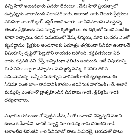
వచ్చి హీరో అయినవారు ఎవరూ లేరంటూ.. నేను హీరో ప్రయత్నాల్లో
ఉన్నప్పుడు చాలామంది నిరాశపరిచారు. అలాంటి నాకు తెలుగు ప్రేక్షకులు
వరుసగా నాలుగో బ్లాక్ బస్టర్ అందించారు. నా సినిమాలను మోస్తున్న
తెలుగు ప్రేక్షకులకు మనస్ఫూర్తిగా కృతఙ్ఞతలు. ఈ చిత్రంలో మంచి సందేశం
కూడా ఇచ్చాము. రచన సమయంలో నేను, చిన్మయి, మారి అందరం ఎంతో
కష్టపడ్డాము. ప్రేక్షకుల అంచనాలకు ఏమాత్రం తగ్గకుండా సినిమా ఉండాలనే
విషయాన్ని దృష్టిలో పెట్టుకొని రాయడం జరిగింది. కష్టపడకుండా ఏదీ
రాదు. కష్టపడి పని చేస్తే, ఖచ్చితంగా ఫలితం ఉంటుంది. అదే విషయాన్ని
ఈ సినిమా ద్వారా చెప్పాము. మమ్మల్ని నమ్మి, రచనకు తగిన
సమయమిచ్చి, అన్నీ సమకూర్చిన నాగవంశీ గారికి కృతఙ్ఞతలు. ఈ
సినిమా ఇంత బాగా రావడానికి కారణం తెరవెనుక నాగవంశీ గారే. అలాగే
మమ్మల్ని ఎంతగానో ప్రోత్సహించిన చినబాబు గారికి, త్రివిక్రమ్ గారికి
ధన్యవాదాలు.
సాధారణ కుటుంబంలో పుట్టిన నేను, హీరో కావాలని చిన్నప్పటి నుంచి
కలలు కనేవాడిని. దానికి స్ఫూర్తి మా గురువు గారు చిరంజీవి గారే.
అలాంటిది చిరంజీవి గారి సినిమాతో పాటు విడుదలై, ఆయనతో పాటు