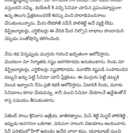
వస్తుందని నమ్మి.. థియేటర్ కి వచ్చి సినిమా చూసిన ప్రపంచవ్యాప్తంగా
ఉన్న తెలుగు ప్రేక్షకులందరికీ శిరస్సు వంచి పాదాభివందనాలు
చేసుకుంటున్నాను. మీరు లేకపోతే నవీన్ పొలిశెట్టి అనే వ్యక్తి లేడు.
డిస్ట్రిబ్యూటర్లు, ఎగ్జిబిటర్లు ఈ వేదిక మీద నిల్చొని లాభాలు పొందామని
చెప్పడం సంతోషాన్ని కలిగించింది.
నేను కథ విన్నప్పుడు ముగ్గురు గురించి ఖచ్చితంగా ఆలోచిస్తాను.
మొదటగా మా నిర్మాతకు నష్టం జరగకూడదు అనుకుంటాను. రెండు మా
డిస్ట్రిబ్యూటర్లు, ఎగ్జిబిటర్లు నష్టపోకూడదు. మూడోది కష్టపడి సంపాదించిన
డబ్బుని ఖర్చు పెట్టి సినిమా చూసే ప్రేక్షకులు. ఈ ముగ్గురు పెట్టే డబ్బుకి
విలువ ఇవ్వాలని నేను ప్రతి కథకి ఆలోచిస్తాను. ఏడాదికి రెండు, మూడు
సినిమాలు కూడా చేయవచ్చు. కానీ మంచి సినిమా చేయాలనే ఉద్దేశంతోనే
కాస్త సమయం తీసుకుంటాను.
ఏజెంట్‌ సాయి శ్రీనివాస ఆత్రేయ, జాతిరత్నాలు, మిస్ శెట్టి మిస్టర్ పోలిశెట్టి..
ఇప్పుడు అనగనగా ఒకరాజు. వరుసగా నాలుగు విజయాలు అందించారు.
సినీ పరిశ్రమలో హీరో అవ్వడం అనేది చాలా కష్టం. యూట్యూబ్ నుంచి