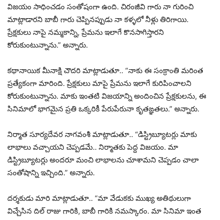
విజయం సాధించడం సంతోషంగా ఉంది. చిరంజీవి గారు నా గురించి
మాట్లాడారని బాబీ గారు చెప్పినప్పుడు నా కళ్ళలో నీళ్లు తిరిగాయి.
ప్రేక్షకులు నాపై నమ్మకాన్ని, ప్రేమను ఇలాగే కొనసాగిస్తారని
కోరుకుంటున్నాను.” అన్నారు.
కథానాయిక మీనాక్షి చౌదరి మాట్లాడుతూ.. “నాకు ఈ సంక్రాంతి మరింత
ప్రత్యేకంగా మారింది. ప్రేక్షకులు మాపై ప్రేమను ఇలాగే కురిపించాలని
కోరుకుంటున్నాను. మాకు ఇంతటి విజయాన్ని అందించిన ప్రేక్షకులను, ఈ
సినిమాలో భాగమైన ప్రతి ఒక్కరికీ పేరుపేరునా కృతఙ్ఞతలు.” అన్నారు.
నిర్మాత సూర్యదేవర నాగవంశీ మాట్లాడుతూ.. “డిస్ట్రిబ్యూటర్లు మాకు
లాభాలు వచ్చాయని చెప్పడమే.. నిర్మాతకు పెద్ద విజయం. మా
డిస్ట్రిబ్యూటర్లు అందరూ మంచి లాభాలను చూశామని చెప్పడం చాలా
సంతోషాన్ని ఇచ్చింది.” అన్నారు.
దర్శకుడు మారి మాట్లాడుతూ.. “మా వేడుకకు ముఖ్య అతిథులుగా
విచ్చేసిన దిల్ రాజు గారికి, బాబీ గారికి నమస్కారం. మా సినిమా ఇంత