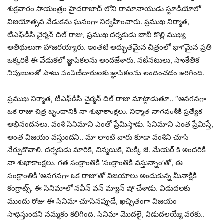
శుక్రవారం సాయంత్రం హైదరాబాద్ లోని రామానాయుడు స్టూడియోలో
విజయోత్సవ వేడుకను ఘనంగా నిర్వహించారు. ప్రముఖ నిర్మాత,
టీఎఫ్‌డీసీ చైర్మన్ దిల్ రాజు, ప్రముఖ దర్శకుడు బాబీ కొల్లి ముఖ్య
అతిథులుగా హాజరయ్యారు. ఇంతటి అద్భుతమైన చిత్రంలో భాగమైన ప్రతి
ఒక్కరికీ ఈ వేడుకలో జ్ఞాపికలను అందజేశారు. నటీనటులు, సాంకేతిక
నిపుణులతో పాటు పంపిణీదారులకు జ్ఞాపికలను అందించడం జరిగింది.
ప్రముఖ నిర్మాత, టీఎఫ్‌డీసీ చైర్మన్ దిల్ రాజు మాట్లాడుతూ.. “అనగనగా
ఒక రాజు చిత్ర బృందానికి నా శుభాకాంక్షలు. నిర్మాత నాగవంశీకి ప్రత్యేక
అభినందనలు. వంశీ సినిమాని ఎంతో ప్రేమిస్తాడు. సినిమాని ఎంత ప్రేమిస్తే,
అంత విజయం వస్తుందని.. మా లాంటి వారు కూడా వంశీని చూసి
నేర్చుకోవాలి. దర్శకుడు మారికి, చిన్మయికి, మిక్కీ జె. మేయర్ కి అందరికీ
నా శుభాకాంక్షలు. గత సంక్రాంతికి ‘సంక్రాంతికి వస్తున్నాం’తో, ఈ
సంక్రాంతికి ‘అనగనగా ఒక రాజు’తో విజయాలు అందుకున్న మీనాక్షికి
కంగ్రాట్స్. ఈ సినిమాలో నవీన్ వన్ మ్యాన్ షో చేశాడు. విడుదలకు
ముందు రోజు ఈ సినిమా చూసినప్పుడే, ఖచ్చితంగా విజయం
సాధిస్తుందని నమ్మకం కలిగింది. సినిమా మొదలై, విడుదలయ్యే వరకు..