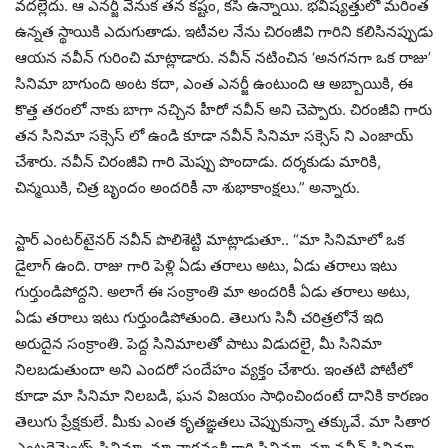
వదల్లేదు. ఆ ఎనర్జీ వెనుక తన కష్టం, కసి ఉన్నాయి. భవిష్యత్తులో మరింత
ఉన్నత స్థాయికి ఎదుగుతాడు. ఇటీవల నేను చిరంజీవి గారిని కలిసినప్పుడు
ఆయన నవీన్ గురించి మాట్లాడారు. నవీన్ నటించిన ‘అనగనగా ఒక రాజు’
సినిమా బాగుంది అంట కదా, ఎంత ఎనర్జీ ఉంటుంది ఆ అబ్బాయికి, ఈ
కొత్త తరంలో నాకు బాగా నచ్చిన హీరో నవీన్ అని చెప్పారు. చిరంజీవి గారు
తన సినిమా సక్సెస్ లో ఉండి కూడా నవీన్ సినిమా సక్సెస్ ని ఎంజాయ్
చేశారు. నవీన్ చిరంజీవి గారి మెప్పు పొందాడు. దర్శకుడు మారికి,
చిన్మయికి, చిత్ర బృందం అందరికీ నా శుభాకాంక్షలు.” అన్నారు.
స్టార్ ఎంటర్‌టైనర్ నవీన్‌ పొలిశెట్టి మాట్లాడుతూ.. “మా సినిమాలో ఒక
డైలాగ్ ఉంది. రాజు గారి పెళ్లి ఏడు తరాలు అటు, ఏడు తరాలు ఇటు
గుర్తుండిపోద్దని. అలాగే ఈ సంక్రాంతి మా అందరికీ ఏడు తరాలు అటు,
ఏడు తరాలు ఇటు గుర్తుండిపోతుంది. తెలుగు సినీ చరిత్రలోనే ఇది
అరుదైన సంక్రాంతి. పెద్ద సినిమాలతో పాటు విడుదలై, మీ సినిమా
నిలబడుతుందా అని ఎందరో సందేహం వ్యక్తం చేశారు. ఇంతటి పోటీలో
కూడా మా సినిమా నిలబడి, ఘన విజయం సాధించిందంటే దానికి కారణం
తెలుగు ప్రేక్షకులే. మీకు ఎంత కృతఙ్ఞతలు చెప్పుకున్నా తక్కువే. మా సితార
ఎంటర్టైన్మెంట్స్ సినిమా, మా నాగవంశీ గారి సినిమా, మా నవీన్ సినిమా