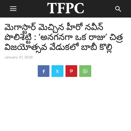
మెగాస్టార్ మెచ్చిన హీరో నవీన్‌
పొలిశెట్టి : ‘అనగనగా ఒక రాజు’ చిత్ర
విజయోత్సవ వేడుకలో బాబీ కొల్లి
January 31, 2026