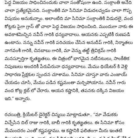
పెద్ద విజయం సాధించినందుకు చాలా సంతోషంగా ఉంది. సంక్రాంతి అనేది
చాలా ప్రత్యేకమైనది. సంక్రాంతికి మా సినిమా విడుదలవ్వడం చాలా గొప్ప
విషయం అనుకున్నాం. అలాంటిది మా సినిమా సంక్రాంతికి విడుదలై, వంద
కోట్లకు పైగా గ్రాస్ తో చాలా పెద్ద విజయం సాధించింది. ముందుగా నాకు ఈ
అవకాశమిచ్చిన నవీన్ గారికి ధన్యవాదాలు. ఆయనకు ఎప్పటికీ రుణపడి
ఉంటాను. నన్ను నవీన్ గారికి పరిచయం చేసిన అనుదీప్ గారికి, నిర్మాతలు
నాగవంశీ గారికి, చినబాబు గారికి, మా వెన్ను తట్టే త్రివిక్రమ్ గారికి
మనస్ఫూర్తిగా కృతఙ్ఞతలు. ఈ చిత్రంలో భాగమైన నటీనటులు, సాంకేతిక
నిపుణులు అందరికీ పేరుపేరునా ధన్యవాదాలు. మేము థియేటర్ కి వెళ్లి
సాధారణ ప్రేక్షకుల స్పందన చూశాము. సినిమా చూస్తూ వారు ఎంజాయ్
చేయడం చూసి, మేము పడిన కష్టమంతా మర్చిపోయాను. నవీన్ గారు
వంద కోట్ల క్లబ్ లో చేరారు. ఆయన కష్టానికి, తపనకు దక్కిన విజయం
ఇది.” అన్నారు.
రచయిత్రి, క్రియేటర్ డైరెక్టర్ చిన్మయి మాట్లాడుతూ.. “మా వేడుకకు
విచ్చేసిన దిల్ రాజు గారికి, బాబీ గారికి కృతఙ్ఞతలు. ఈ సినిమా కోసం
మేమందరం ఎంతో కష్టపడ్డాము. ఆ కష్టానికి ఫలితంగా మీరు ఇంతటి