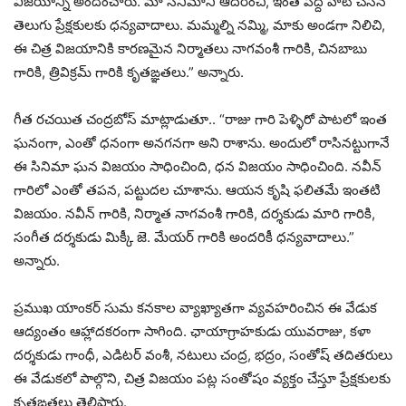
విజయాన్ని అందించారు. మా సినిమాని ఆదరించి, ఇంత పెద్ద హిట్ చేసిన
తెలుగు ప్రేక్షకులకు ధన్యవాదాలు. మమ్మల్ని నమ్మి, మాకు అండగా నిలిచి,
ఈ చిత్ర విజయానికి కారణమైన నిర్మాతలు నాగవంశీ గారికి, చినబాబు
గారికి, త్రివిక్రమ్ గారికి కృతఙ్ఞతలు.” అన్నారు.
గీత రచయిత చంద్రబోస్ మాట్లాడుతూ.. “రాజు గారి పెళ్ళిరో పాటలో ఇంత
ఘనంగా, ఎంతో ధనంగా అనగనగా అని రాశాను. అందులో రాసినట్టుగానే
ఈ సినిమా ఘన విజయం సాధించింది, ధన విజయం సాధించింది. నవీన్
గారిలో ఎంతో తపన, పట్టుదల చూశాను. ఆయన కృషి ఫలితమే ఇంతటి
విజయం. నవీన్ గారికి, నిర్మాత నాగవంశీ గారికి, దర్శకుడు మారి గారికి,
సంగీత దర్శకుడు మిక్కీ జె. మేయర్ గారికి అందరికీ ధన్యవాదాలు.”
అన్నారు.
ప్రముఖ యాంకర్ సుమ కనకాల వ్యాఖ్యాతగా వ్యవహరించిన ఈ వేడుక
ఆద్యంతం ఆహ్లాదకరంగా సాగింది. ఛాయాగ్రాహకుడు యువరాజు, కళా
దర్శకుడు గాంధీ, ఎడిటర్ వంశీ, నటులు చంద్ర, భద్రం, సంతోష్ తదితరులు
ఈ వేడుకలో పాల్గొని, చిత్ర విజయం పట్ల సంతోషం వ్యక్తం చేస్తూ ప్రేక్షకులకు
కృతఙ్ఞతలు తెలిపారు.