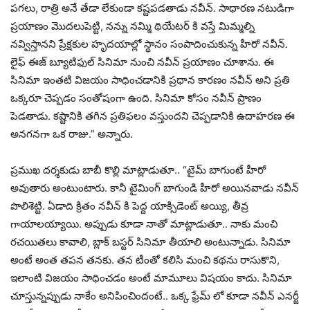
పగలు, రాత్రి అనే తేడా లేకుండా కష్టపడతాడు నవీన్. సాధారణ నటుడిగా
ప్రయాణం మొదలుపెట్టి, నన్ను నమ్మి థియేటర్ కి వస్తే మిమ్మల్ని
నవ్విస్తానని ప్రేక్షకుల హృదయాల్లో స్థానం సంపాదించుకున్న హీరో నవీన్.
లైఫ్ ఈజ్ బ్యూటిఫుల్ సినిమా నుంచి నవీన్ ప్రయాణం చూశాను. ఈ
సినిమా ఇంతటి విజయం సాధించడానికి ప్రధాన కారణం నవీన్ అని ప్రతి
ఒక్కరూ చెప్పడం సంతోషంగా ఉంది. సినిమా కోసం నవీన్ ప్రాణం
పెడతాడు. కష్టానికి తగిన ప్రతిఫలం వస్తుందని చెప్పడానికి ఉదాహరణ ఈ
అనగనగా ఒక రాజు.” అన్నారు.
ప్రముఖ దర్శకుడు బాబీ కొల్లి మాట్లాడుతూ.. “టైమ్ బాగుంటే హీరో
అవుతారు అంటుంటారు. కానీ టైమింగ్ బాగుండి హీరో అయినవాడు నవీన్
పొలిశెట్టి. ఏడాది క్రితం నవీన్ కి పెద్ద యాక్సిడెంట్ అయ్యి, తీవ్ర
గాయాలయ్యాయి. అప్పుడు కూడా నాతో మాట్లాడుతూ.. నాకు మంచి
రచయితలు కావాలి, బ్లాక్ బస్టర్ సినిమా తీయాలి అంటున్నాడు. సినిమా
అంటే అంత తపన తనకు. తన టీంతో కలిసి మంచి కథను రాసుకొని,
ఇలాంటి విజయం సాధించడం అంటే మామూలు విషయం కాదు. సినిమా
చూస్తున్నప్పుడు నాకేం అనిపించిందంటే.. ఒక్క ఫ్రేమ్ లో కూడా నవీన్ ఎనర్జీ