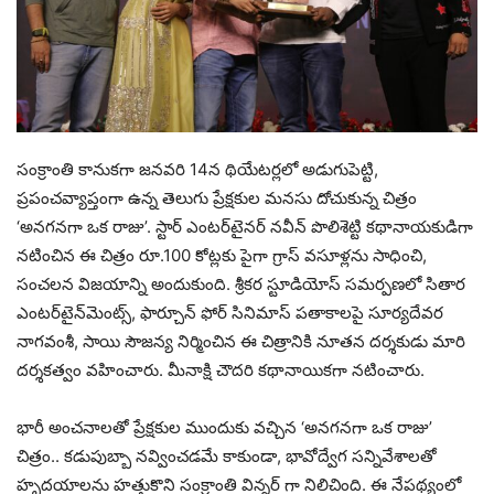
సంక్రాంతి కానుకగా జనవరి 14న థియేటర్లలో అడుగుపెట్టి,
ప్రపంచవ్యాప్తంగా ఉన్న తెలుగు ప్రేక్షకుల మనసు దోచుకున్న చిత్రం
‘అనగనగా ఒక రాజు’. స్టార్ ఎంటర్‌టైనర్ నవీన్‌ పొలిశెట్టి కథానాయకుడిగా
నటించిన ఈ చిత్రం రూ.100 కోట్లకు పైగా గ్రాస్ వసూళ్లను సాధించి,
సంచలన విజయాన్ని అందుకుంది. శ్రీకర స్టూడియోస్ సమర్పణలో సితార
ఎంటర్‌టైన్‌మెంట్స్, ఫార్చూన్ ఫోర్ సినిమాస్ పతాకాలపై సూర్యదేవర
నాగవంశీ, సాయి సౌజన్య నిర్మించిన ఈ చిత్రానికి నూతన దర్శకుడు మారి
దర్శకత్వం వహించారు. మీనాక్షి చౌదరి కథానాయికగా నటించారు.
భారీ అంచనాలతో ప్రేక్షకుల ముందుకు వచ్చిన ‘అనగనగా ఒక రాజు’
చిత్రం.. కడుపుబ్బా నవ్వించడమే కాకుండా, భావోద్వేగ సన్నివేశాలతో
హృదయాలను హత్తుకొని సంక్రాంతి విన్నర్ గా నిలిచింది. ఈ నేపథ్యంలో