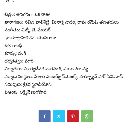
చిత్రం: అనగనగా ఒక రాజు
తారాగణం: నవీన్‌ పొలిశెట్టి, మీనాక్షి చౌదరి, రావు రమేష్ తదితరులు
సంగీతం: మిక్కీ జె. మేయర్
ఛాయాగ్రాహకుడు: యువరాజు
కళ: గాంధీ
కూర్పు: వంశీ
దర్శకత్వం: మారి
నిర్మాతలు: సూర్యదేవర నాగవంశీ, సాయి సౌజన్య
నిర్మాణ సంస్థలు: సితార ఎంటర్‌టైన్‌మెంట్స్, ఫార్చ్యూన్ ఫోర్ సినిమాస్
సమర్పణ: శ్రీకర స్టూడియోస్
పీఆర్ఓ: లక్ష్మీవేణుగోపాల్