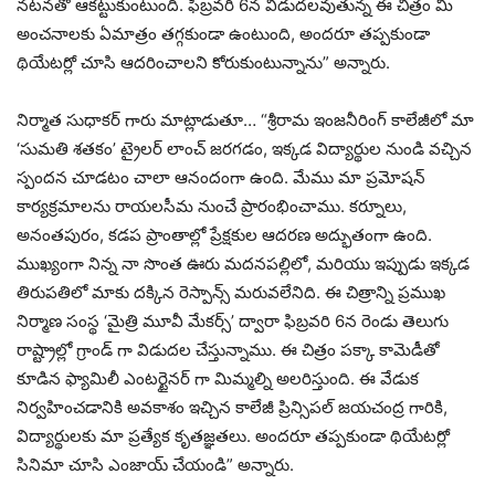
నటనతో ఆకట్టుకుంటుంది. ఫిబ్రవరి 6న విడుదలవుతున్న ఈ చిత్రం మీ
అంచనాలకు ఏమాత్రం తగ్గకుండా ఉంటుంది, అందరూ తప్పకుండా
థియేటర్లో చూసి ఆదరించాలని కోరుకుంటున్నాను” అన్నారు.
నిర్మాత సుధాకర్ గారు మాట్లాడుతూ… “శ్రీరామ ఇంజనీరింగ్ కాలేజీలో మా
‘సుమతి శతకం’ ట్రైలర్ లాంచ్ జరగడం, ఇక్కడ విద్యార్థుల నుండి వచ్చిన
స్పందన చూడటం చాలా ఆనందంగా ఉంది. మేము మా ప్రమోషన్
కార్యక్రమాలను రాయలసీమ నుంచే ప్రారంభించాము. కర్నూలు,
అనంతపురం, కడప ప్రాంతాల్లో ప్రేక్షకుల ఆదరణ అద్భుతంగా ఉంది.
ముఖ్యంగా నిన్న నా సొంత ఊరు మదనపల్లిలో, మరియు ఇప్పుడు ఇక్కడ
తిరుపతిలో మాకు దక్కిన రెస్పాన్స్ మరువలేనిది. ఈ చిత్రాన్ని ప్రముఖ
నిర్మాణ సంస్థ ‘మైత్రి మూవీ మేకర్స్’ ద్వారా ఫిబ్రవరి 6న రెండు తెలుగు
రాష్ట్రాల్లో గ్రాండ్ గా విడుదల చేస్తున్నాము. ఈ చిత్రం పక్కా కామెడీతో
కూడిన ఫ్యామిలీ ఎంటర్టైనర్ గా మిమ్మల్ని అలరిస్తుంది. ఈ వేడుక
నిర్వహించడానికి అవకాశం ఇచ్చిన కాలేజీ ప్రిన్సిపల్ జయచంద్ర గారికి,
విద్యార్థులకు మా ప్రత్యేక కృతజ్ఞతలు. అందరూ తప్పకుండా థియేటర్లో
సినిమా చూసి ఎంజాయ్ చేయండి” అన్నారు.