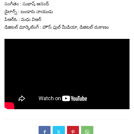
సంగీతం : సుభాష్ ఆనంద్
డైలాగ్స్ : బండారు నాయుడు
పిఆర్ఓ : మధు విఆర్
డిజిటల్ మార్కెటింగ్ : హౌస్ ఫుల్ మీడియా, డిజిటల్ దుకాణం