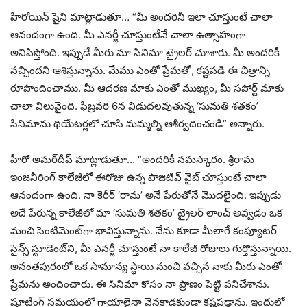
హీరోయిన్ షైని మాట్లాడుతూ… “మీ అందరినీ ఇలా చూస్తుంటే చాలా
ఆనందంగా ఉంది. మీ ఎనర్జీ చూస్తుంటేనే చాలా ఉత్సాహంగా
అనిపిస్తోంది. ఇప్పుడే మీరు మా సినిమా ట్రైలర్ చూశారు. మీ అందరికీ
నచ్చిందని ఆశిస్తున్నాను. మేము ఎంతో ప్రేమతో, కష్టపడి ఈ చిత్రాన్ని
రూపొందించాము. మీ ఆదరణ మాకు ఎంతో ముఖ్యం, మీ సపోర్ట్ మాకు
చాలా విలువైంది. ఫిబ్రవరి 6న విడుదలవుతున్న ‘సుమతి శతకం’
సినిమాను థియేటర్లలో చూసి మమ్మల్ని ఆశీర్వదించండి” అన్నారు.
హీరో అమర్‌దీప్ మాట్లాడుతూ… “అందరికీ నమస్కారం. శ్రీరామ
ఇంజనీరింగ్ కాలేజీలో ఈరోజు ఉన్న పాజిటివ్ వైబ్ చూస్తుంటే చాలా
ఆనందంగా ఉంది. నా కెరీర్ ‘రామ’ అనే పేరుతోనే మొదలైంది. ఇప్పుడు
అదే పేరున్న కాలేజీలో మా ‘సుమతి శతకం’ ట్రైలర్ లాంచ్ అవ్వడం ఒక
మంచి సెంటిమెంట్‌గా భావిస్తున్నాను. నేను కూడా మీలాగే కంప్యూటర్
సైన్స్ స్టూడెంట్‌ని, మీ ఎనర్జీ చూస్తుంటే నా కాలేజీ రోజులు గుర్తొస్తున్నాయి.
అనంతపురంలో ఒక సామాన్య స్థాయి నుంచి వచ్చిన నాకు మీరు ఎంతో
ప్రేమను అందించారు. ఈ సినిమా కోసం నా ప్రాణం పెట్టి పనిచేశాను.
షూటింగ్ సమయంలో గాయాలైనా వెనకాడకుండా కష్టపడ్డాను. ఇందులో