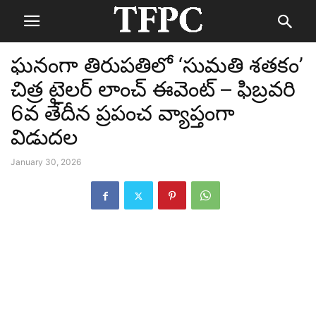
ఘనంగా తిరుపతిలో ‘సుమతి శతకం’
చిత్ర టైలర్ లాంచ్ ఈవెంట్ – ఫిబ్రవరి
6వ తేదీన ప్రపంచ వ్యాప్తంగా
విడుదల
January 30, 2026