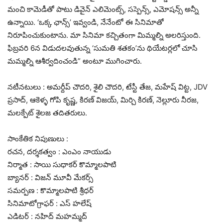
మంచి కామెడీతో పాటు డివైన్ ఎలిమెంట్స్, సస్పెన్స్, ఎమోషన్స్ అన్నీ
ఉన్నాయి. ‘ఒక్క ఛాన్స్’ ఇవ్వండి, నేనేంటో ఈ సినిమాతో
నిరూపించుకుంటాను. మా సినిమా కచ్చితంగా మిమ్మల్ని అలరిస్తుంది.
ఫిబ్రవరి 6న విడుదలవుతున్న ‘సుమతి శతకం’ను థియేటర్లలో చూసి
మమ్మల్ని ఆశీర్వదించండి” అంటూ ముగించారు.
నటీనటులు : అమర్దీప్ చౌదరి, శైలి చౌదరి, టేస్టీ తేజ, మహేష్ విట్ట, JDV
ప్రసాద్, ఆకెళ్ళ గోపి కృష్ణ, కిరణ్ విజయ్, మిర్చి కిరణ్, నెల్లూరు నీరజ,
మలక్పేట్ శైలజ తదితరులు.
సాంకేతిక నిపుణులు :
రచన, దర్శకత్వం : ఎంఎం నాయుడు
నిర్మాత : సాయి సుధాకర్ కొమ్మాలపాటి
బ్యానర్ : విజన్ మూవీ మేకర్స్
సమర్పణ : కొమ్మాలపాటి శ్రీధర్
సినిమాటోగ్రాఫర్ : ఎస్ హలేష్
ఎడిటర్ : నహిద్ మహమ్మద్