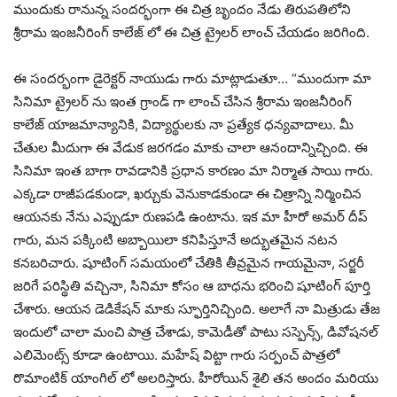
ముందుకు రానున్న సందర్భంగా ఈ చిత్ర బృందం నేడు తిరుపతిలోని
శ్రీరామ ఇంజనీరింగ్ కాలేజ్ లో ఈ చిత్ర ట్రైలర్ లాంచ్ చేయడం జరిగింది.
ఈ సందర్భంగా డైరెక్టర్ నాయుడు గారు మాట్లాడుతూ… “ముందుగా మా
సినిమా ట్రైలర్ ను ఇంత గ్రాండ్ గా లాంచ్ చేసిన శ్రీరామ ఇంజనీరింగ్
కాలేజ్ యాజమాన్యానికి, విద్యార్థులకు నా ప్రత్యేక ధన్యవాదాలు. మీ
చేతుల మీదుగా ఈ వేడుక జరగడం మాకు చాలా ఆనందాన్నిచ్చింది. ఈ
సినిమా ఇంత బాగా రావడానికి ప్రధాన కారణం మా నిర్మాత సాయి గారు.
ఎక్కడా రాజీపడకుండా, ఖర్చుకు వెనుకాడకుండా ఈ చిత్రాన్ని నిర్మించిన
ఆయనకు నేను ఎప్పుడూ రుణపడి ఉంటాను. ఇక మా హీరో అమర్ దీప్
గారు, మన పక్కింటి అబ్బాయిలా కనిపిస్తూనే అద్భుతమైన నటన
కనబరిచారు. షూటింగ్ సమయంలో చేతికి తీవ్రమైన గాయమైనా, సర్జరీ
జరిగే పరిస్థితి వచ్చినా, సినిమా కోసం ఆ బాధను భరించి షూటింగ్ పూర్తి
చేశారు. ఆయన డెడికేషన్ మాకు స్ఫూర్తినిచ్చింది. అలాగే నా మిత్రుడు తేజ
ఇందులో చాలా మంచి పాత్ర చేశాడు, కామెడీతో పాటు సస్పెన్స్, డివోషనల్
ఎలిమెంట్స్ కూడా ఉంటాయి. మహేష్ విట్టా గారు సర్పంచ్ పాత్రలో
రొమాంటిక్ యాంగిల్ లో అలరిస్తారు. హీరోయిన్ శైలి తన అందం మరియు