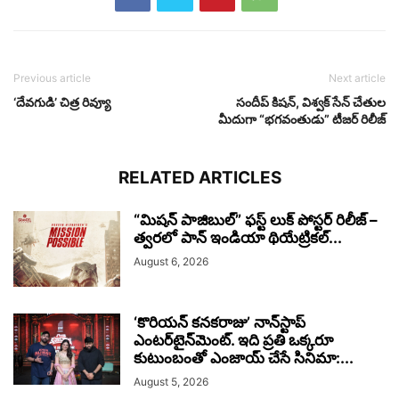
Previous article
Next article
‘దేవగుడి’ చిత్ర రివ్యూ
సందీప్ కిషన్, విశ్వక్ సేన్ చేతుల
మీదుగా “భగవంతుడు” టీజర్ రిలీజ్
RELATED ARTICLES
“మిషన్ పాజిబుల్” ఫస్ట్ లుక్ పోస్టర్ రిలీజ్ –
త్వరలో పాన్ ఇండియా థియేట్రికల్...
August 6, 2026
‘కొరియన్ కనకరాజు’ నాన్‌స్టాప్
ఎంటర్‌టైన్‌మెంట్. ఇది ప్రతి ఒక్కరూ
కుటుంబంతో ఎంజాయ్ చేసే సినిమా:...
August 5, 2026