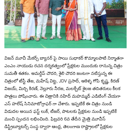
విజన్ మూవీ మేకర్స్ బ్యానర్ పై సాయి సుధాకర్ కొమ్మాలపాటి నిర్మాతగా
ఎంఎం నాయుడు రచన దర్శకత్వంలో ప్రేక్షకుల ముందుకు రానున్న చిత్రం
సుమతీ శతకం. అమర్దీప్ చౌదరి, శైలి చౌదరి జంటగా నటిస్తున్న ఈ
చిత్రంలో టేస్టీ తేజ, మహేష్ విట్ట, JDV ప్రసాద్, ఆకెళ్ళ గోపి కృష్ణ, కిరణ్
విజయ్, మిర్చి కిరణ్, నెల్లూరు నీరజ, మలక్పేట్ శైలజ తదితరులు కీలక
పాత్రలు పోషించారు. ఈ చిత్రానికి నహిద్ మహమ్మద్ ఎడిటింగ్ చేయగా
ఎస్ హలేష్ సినిమాటోగ్రాఫర్ గా చేశారు. ఇప్పటికే ఈ చిత్రం నుండి
విడుదల అయిన ఫస్ట్ లుక్, టీజర్, పాటలకు ప్రేక్షకుల నుండి ఇప్పటికే
మంచి స్పందన లభించింది. ఫిబ్రవరి 6వ తేదీన మైత్రి మూవీస్
డిస్ట్రిబ్యూటర్స్ సంస్థ ద్వారా ఆంధ్ర, తెలంగాణ రాష్ట్రాలలో ప్రేక్షకుల