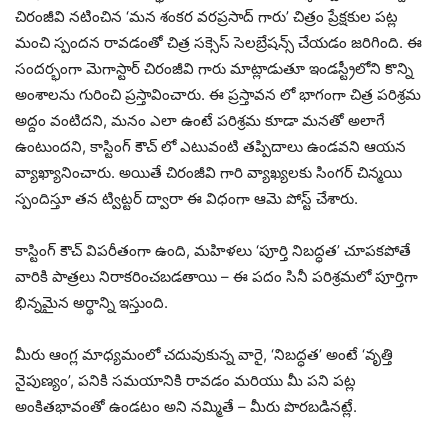
చిరంజీవి నటించిన ‘మన శంకర వరప్రసాద్ గారు’ చిత్రం ప్రేక్షకుల పట్ల
మంచి స్పందన రావడంతో చిత్ర సక్సెస్ సెలబ్రేషన్స్ చేయడం జరిగింది. ఈ
సందర్భంగా మెగాస్టార్ చిరంజీవి గారు మాట్లాడుతూ ఇండస్ట్రీలోని కొన్ని
అంశాలను గురించి ప్రస్తావించారు. ఈ ప్రస్తావన లో భాగంగా చిత్ర పరిశ్రమ
అద్దం వంటిదని, మనం ఎలా ఉంటే పరిశ్రమ కూడా మనతో అలాగే
ఉంటుందని, కాస్టింగ్ కౌచ్ లో ఎటువంటి తప్పిదాలు ఉండవని ఆయన
వ్యాఖ్యానించారు. అయితే చిరంజీవి గారి వ్యాఖ్యలకు సింగర్ చిన్మయి
స్పందిస్తూ తన ట్విట్టర్ ద్వారా ఈ విధంగా ఆమె పోస్ట్ చేశారు.
కాస్టింగ్ కౌచ్ విపరీతంగా ఉంది, మహిళలు ‘పూర్తి నిబద్ధత’ చూపకపోతే
వారికి పాత్రలు నిరాకరించబడతాయి – ఈ పదం సినీ పరిశ్రమలో పూర్తిగా
భిన్నమైన అర్థాన్ని ఇస్తుంది.
మీరు ఆంగ్ల మాధ్యమంలో చదువుకున్న వారై, ‘నిబద్ధత’ అంటే ‘వృత్తి
నైపుణ్యం’, పనికి సమయానికి రావడం మరియు మీ పని పట్ల
అంకితభావంతో ఉండటం అని నమ్మితే – మీరు పొరబడినట్లే.