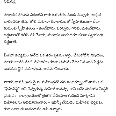
సమస్య.
పౌరాణిక నటుడు చిరంజీవి గారు ఒక తరం నుండి వచ్చారు, అక్కడ
వారందరూ తమ తోటి మహిళా కళాకారులతో స్నేహితులుగా లేదా
కుటుంబ స్నేహితులుగా ఉండేవారు, పరస్పరం గౌరవించుకునేవారు,
దిగ్గజాలతో కలిసి పనిచేశారు, మరియు వారందరూ కూడా స్వయంగా
దిగ్గజాలే.
మీటూ ఉద్యమం అనేది ఒక తరం ప్రజలు అర్థం చేసుకోలేని విషయం,
సౌకార్ జానకి వంటి మహిళలు కూడా తమను వేధించిన వారి పేర్లను
బయటపెట్టిన మహిళలను అవమానించారు.
సౌకార్ జానకి గారు వై.జి. మహేంద్రతో తన ఇంటర్వ్యూలో తాను ఒక
“ఫెమినిస్ట్” అని చెప్పుకున్న మహిళ కావచ్చు, కానీ ఆమె మరియు మిస్టర్
వై.జి.ఎం. కార్యాలయంలో లైంగిక వేధింపుల గురించి మాట్లాడిన
మహిళలను అవమానించారు – ఇవన్నీ చేయడం మహిళల భర్తలకు,
కుటుంబాలకు అవమానం అని అన్నారు.