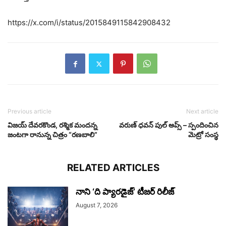
https://x.com/i/status/2015849115842908432
Previous article
Next article
విజయ్ దేవరకొండ, రశ్మిక మందన్న
వరుణ్ ధవన్ పుల్ అప్స్ – స్పందించిన
జంటగా రానున్న చిత్రం “రణబాలి”
మెట్రో సంస్థ
RELATED ARTICLES
నాని ‘ది ప్యారడైజ్’ టీజర్‌ రిలీజ్
August 7, 2026