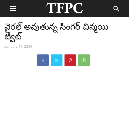
వైరల్ అవుతున్న సింగర్ చిన్మయి
ట్వీట్
January 27, 2026