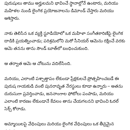
పురుషులు తాము అర్హులమని భావించే స్థానాల్లోనే ఉంటారు, మరియు
మహిళల నుండి లైంగిక ప్రయోజనాలను డిమాండ్ చేస్తారు మరియు
ఆశిస్తారు.
నాకు తెలిసిన ఒక వ్యక్తి స్టూడియోలో ఒక మహిళా సంగీతకారిణిపై లైంగిక
దాడికి ప్రయత్నించాడు; పరిశ్రమలోని మరో సీనియర్ ఆమెను రక్షించే వరకు
ఆమె తనను తాను సౌండ్ బూత్‌లో బంధించుకుంది.
ఆ తర్వాత ఆమె ఆ చోటును వదిలేసింది.
మరియు, ఎలాంటి పశ్చాత్తాపం లేకుండా ప్రేక్షకులచే ప్రోత్సహించబడే ఈ
పురుష గాయకుడి వంటి పునరావృత నేరస్థులు కూడా ఉన్నారు – అతను
దురుసుగా ప్రవర్తించాడు, జననాంగాల ఫోటోలు పంపాడు, మరియు
ఎలాంటి కారణం లేకుండానే కేవలం తాను చేయగలనని భావించి ఓరల్
సెక్స్ కోరాడు.
అమ్మాయిలపై వేధింపులు మరియు లైంగిక వేధింపులు ఒక తీవ్రమైన