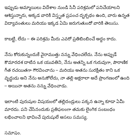
ఇప్పుడు అమ్మాయిలు విదేశాల నుండి సినీ పరిశ్రమలో పనిచేయాలని
ఆశిస్తున్నారు, అక్కడ వారికి విస్తృత ప్రపంచ దృక్పథం ఉంది, వారు ఉన్నత
విద్యావంతులు మరియు ఇక్కడ ఏమి జరుగుతుందో వారికి తెలుసు.
కాబట్టి, లేదు – ఈ పరిశ్రమ మీరు ఎవరో ప్రతిబింబించే అద్దం కాదు.
నేను కోరుకున్నందుకే వైరాముత్తు నన్ను వేధించలేదు. నేను అప్పుడే
కౌమారదశ దాటిన ఒక యువతిని, నేను అతన్ని ఒక గురువుగా, పౌరాణిక
గీత రచయితగా గౌరవించాను – మరియు అతను సురక్షితం కాని ఒక
వృద్ధుడు అని నేను అనుకోలేదు, నా తల్లి అక్షరాలా అదే ప్రాంగణంలో ఉంది
– అయినా అతను నన్ను వేధించాడు.
ఇలాంటి పురుషుల విషయంలో తల్లిదండ్రులు పక్కన ఉన్నా కూడా ఏమీ
మారదు. పని చేసినందుకు ప్రతిఫలంగా తమకు లైంగిక సంబంధం
లభించాలని భావించే పురుషులే అసలు సమస్య.
సమాప్తం.