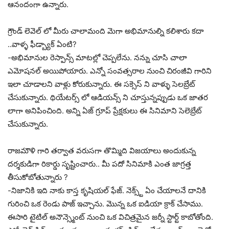
ఆనందంగా ఉన్నారు.
గ్రౌండ్ లెవెల్ లో మీరు చాలామంది మెగా అభిమానుల్ని కలిశారు కదా
..వాళ్ళ ఫీడ్బ్యాక్ ఏంటి?
-అభిమానుల రెస్పాన్స్ మాటల్లో చెప్పలేను. నన్ను చూసి చాలా
ఎమోషనల్ అయిపోయారు. ఎన్నో సంవత్సరాల నుంచి చిరంజీవి గారిని
ఇలా చూడాలని వాళ్లు కోరుకున్నారు. ఈ సక్సెస్ ని వాళ్ళు సెలబ్రేట్
చేసుకున్నారు. థియేటర్స్ లో ఆడియన్స్ ని చూస్తున్నప్పుడు ఒక జాతర
లాగా అనిపించింది. అన్ని ఏజ్ గ్రూప్ ప్రేక్షకులు ఈ సినిమాని సెలెబ్రేట్
చేసుకున్నారు.
రాజమౌళి గారి తర్వాత వరుసగా తొమ్మిది విజయాలు అందుకున్న
దర్శకుడిగా రికార్డు సృష్టించారు.. మీ పదో సినిమాకి ఎంత జాగ్రత్త
తీసుకోబోతున్నారు ?
-నిజానికి ఇది నాకు కాస్త కృషియల్ ఫేజ్. నెక్స్ట్ ఏం చేయాలనే దానికి
గురించి ఒక రెండు పాజ్ ఇచ్చాను. మొన్న ఒక ఐడియా క్రాక్ చేసాము.
ఈసారి టైటిల్ అనౌన్స్మెంట్ నుంచి ఒక విచిత్రమైన జర్నీ స్టార్ట్ కాబోతోంది.