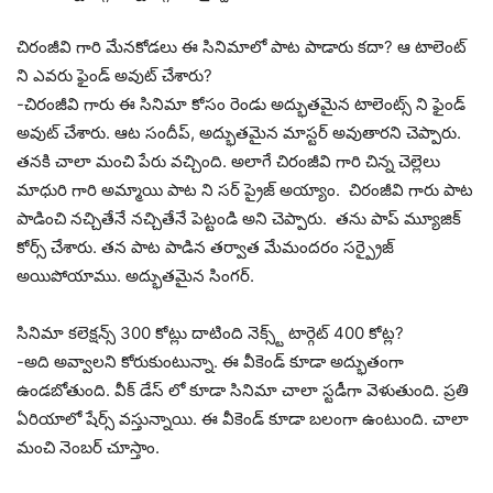
చిరంజీవి గారి మేనకోడలు ఈ సినిమాలో పాట పాడారు కదా? ఆ టాలెంట్
ని ఎవరు ఫైండ్ అవుట్ చేశారు?
-చిరంజీవి గారు ఈ సినిమా కోసం రెండు అద్భుతమైన టాలెంట్స్ ని ఫైండ్
అవుట్ చేశారు. ఆట సందీప్, అద్భుతమైన మాస్టర్ అవుతారని చెప్పారు.
తనకి చాలా మంచి పేరు వచ్చింది. అలాగే చిరంజీవి గారి చిన్న చెల్లెలు
మాధురి గారి అమ్మాయి పాట ని సర్ ప్రైజ్ అయ్యాం. చిరంజీవి గారు పాట
పాడించి నచ్చితేనే నచ్చితేనే పెట్టండి అని చెప్పారు. తను పాప్ మ్యూజిక్
కోర్స్ చేశారు. తన పాట పాడిన తర్వాత మేమందరం సర్ప్రైజ్
అయిపోయాము. అద్భుతమైన సింగర్.
సినిమా కలెక్షన్స్ 300 కోట్లు దాటింది నెక్స్ట్ టార్గెట్ 400 కోట్ల?
-అది అవ్వాలని కోరుకుంటున్నా. ఈ వీకెండ్ కూడా అద్భుతంగా
ఉండబోతుంది. వీక్ డేస్ లో కూడా సినిమా చాలా స్టడీగా వెళుతుంది. ప్రతి
ఏరియాలో షేర్స్ వస్తున్నాయి. ఈ వీకెండ్ కూడా బలంగా ఉంటుంది. చాలా
మంచి నెంబర్ చూస్తాం.