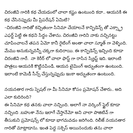
చిరంజీవి గారికి కథ చేయడంలో చాలా కష్టం ఉంటుంది కదా.. ఆయనకి ఈ
కథ చేసినప్పుడు మీ ప్రిపరేషన్ ఏమిటి?
-చిరంజీవి గారితో కచ్చితంగా సినిమా చేయాలనే కాన్ఫిడెన్స్ తో ఎక్స్ట్రా
ఎఫర్ట్ పెట్టి ఈ కథని సిద్ధం చేశాను. చిరంజీవి గారిని నాకు నచ్చినట్టు
చూపించాలనే తపన ఏమో కానీ రైటింగ్ అంతా చాలా స్మూత్ గా వెళ్ళింది.
మేము అనుకున్నవన్నీ చక్కగా కుదిరాయి. ఈ కాన్ఫిడెన్స్ ఇచ్చింది కూడా
చిరంజీవి గారే. నా కెరీర్ లో చాలా ఫాస్ట్ గా రాసిన స్క్రిప్ట్ ఇది. ఇలాంటి
పాత్రలు ఆయనకి కొట్టినపిండి. ఆయన టైమింగ్ అద్భుతంగా ఉంటుంది.
ఇలాంటి కామెడీ సీన్స్ చేస్తున్నప్పుడు ఇంకా అద్భుతంగా ఉంటుంది.
నయనతార గారు స్పెషల్ గా మీ సినిమా కోసం ప్రమోషన్ చేశారు.. అది
ఎలా కుదిరింది?
ఈ సినిమా కథ తనకు చాలా నచ్చింది. అలాగే నా వర్కింగ్ స్టైల్ కూడా
నచ్చింది .బహుశా నేను ఇలాగే చేస్తానేమో అని చాలా పాజిటివ్ గా
తీసుకుని ప్రమోషన్స్ లో కూడా భాగమవడం జరిగింది. రిలీజ్ నయనతార
గారితో మాట్లాడాను. ఇంత పెద్ద సక్సెస్ అయినందుకు తను చాలా