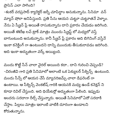
ప్రాసెస్ ఎలా సాగింది?
-శంకర్ వరప్రసాద్ క్యారెక్టర్ జర్నీ చూపిద్దాం అనుకున్నాను. సినిమా వన్
మ్యాన్ షోలా అనిపిస్తుంది. ప్రతి సీను ఆయన చుట్టూ చుట్టూతనే వెళ్ళాం.
నేను ఏ స్క్రీన్ ప్లే అయితే రాసుకున్నాను దాని ప్రకారం చేయడం జరిగింది.
అయితే శశిరేఖ లవ్ ట్రాక్ మాత్రం ముందు స్క్రిప్ట్ లో మధ్యలో వస్తే
బాగుంటుంది అనుకున్నాను. కానీ స్క్రీన్ ప్లే ప్రకారం అది బిగినింగ్ వస్తేనే
ఇంకా కనెక్టింగ్ గా ఉంటుందని దాన్ని ముందుకు తీసుకురావడం జరిగింది.
అది ఇంకా అద్భుతంగా వర్క్ అయ్యింది.
మందు కొట్టే సీన్ చాలా వైరల్ అయింది కదా.. దాని గురించి చెప్పండి?
-చిరంజీవి గారి ప్రతి సినిమాలో అలాంటి ఒక పెక్యులర్ సీక్వెన్స్ ఉంటుంది.
మందు సీన్స్ లో ఆయన చేసే మ్యానరిజమ్స్ చాలా డిఫరెంట్ గా
ఉంటాయి. ఆ సీక్వెన్స్ వెంకటేష్ గారికి ఆయనకి మధ్య ఉండే కనెక్షన్ ని
కూడా రివిల్ చేస్తుంది. అది థియేటర్లో అద్భుతంగా పేలింది. ఇప్పుడు
అందరు సరదాగా రీల్స్ చేస్తున్నారు. అయితే సినిమాలో ఏదో సరదాకి
చేస్తాం. పిల్లలు మాత్రం ఇలాంటి వాటికి దూరంగా ఉండాలని
కోరుతున్నాను.