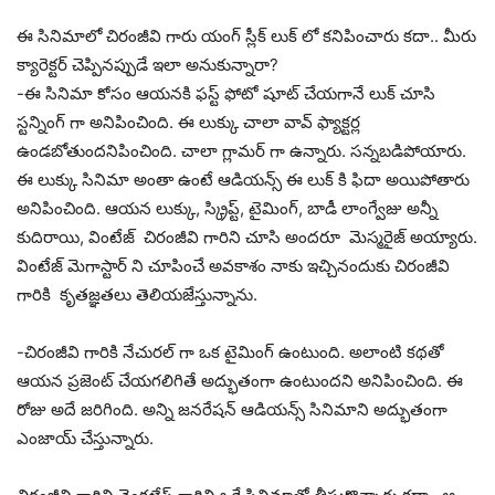
ఈ సినిమాలో చిరంజీవి గారు యంగ్ స్లీక్ లుక్ లో కనిపించారు కదా.. మీరు
క్యారెక్టర్ చెప్పినప్పుడే ఇలా అనుకున్నారా?
-ఈ సినిమా కోసం ఆయనకి ఫస్ట్ ఫోటో షూట్ చేయగానే లుక్ చూసి
స్టన్నింగ్ గా అనిపించింది. ఈ లుక్కు చాలా వావ్ ఫ్యాక్టర్ల
ఉండబోతుందనిపించింది. చాలా గ్లామర్ గా ఉన్నారు. సన్నబడిపోయారు.
ఈ లుక్కు సినిమా అంతా ఉంటే ఆడియన్స్ ఈ లుక్ కి ఫిదా అయిపోతారు
అనిపించింది. ఆయన లుక్కు, స్క్రిప్ట్, టైమింగ్, బాడీ లాంగ్వేజు అన్నీ
కుదిరాయి, వింటేజ్ చిరంజీవి గారిని చూసి అందరూ మెస్మరైజ్ అయ్యారు.
వింటేజ్ మెగాస్టార్ ని చూపించే అవకాశం నాకు ఇచ్చినందుకు చిరంజీవి
గారికి కృతజ్ఞతలు తెలియజేస్తున్నాను.
-చిరంజీవి గారికి నేచురల్ గా ఒక టైమింగ్ ఉంటుంది. అలాంటి కథతో
ఆయన ప్రజెంట్ చేయగలిగితే అద్భుతంగా ఉంటుందని అనిపించింది. ఈ
రోజు అదే జరిగింది. అన్ని జనరేషన్ ఆడియన్స్ సినిమాని అద్భుతంగా
ఎంజాయ్ చేస్తున్నారు.