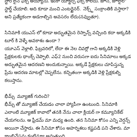
స్టోరీ లైన్ ఫిక్స్ అయ్యాను. ఇంకా యాక్టర్స్ ఫిక్స్ కాలేదు. జూన్, జూలైలో
స్టార్ట్ చేయాలి. అది కూడా మంచి ఎంటర్టైనర్. నెక్స్ట్ సంక్రాంతికి వస్తారా?
అని ప్రత్యేకంగా అడగాల్సిన అవసరం లేదు(నవ్వుతూ).
సినిమాకి యుఎస్ లో కూడా అద్భుతమైన రెస్పాన్స్ వచ్చింది కదా అక్కడికి
టూర్ కి వెళ్ళే అవకాశం ఉందా ?
యూఎస్ వెళ్లాలి. ఫిబ్రవరిలో, లేదా ఈ నెల చివర్లో గాని అక్కడికి వెళ్లి
ప్రేక్షకులకు థాంక్స్ చెప్పాలి. ఎఫ్2 నుంచి వరుసగా ఐదు సినిమాలు అక్కడ
అద్భుతమైన ఆదరణని అందుకున్నాయి. అక్కడే ప్రేక్షకులు చూపిస్తున్న
ప్రేమ ఆదరణ మాటల్లో చెప్పలేను. కచ్చితంగా అక్కడికి వెళ్లి ప్రేక్షకుల్ని
కలుస్తాను.
భీమ్స్ మ్యూజిక్ గురించి?
భీమ్స్ తో మ్యూజిక్ చేయడం చాలా హ్యాపీగా ఉంటుంది. సినిమాకి
ఎలాంటి మ్యూజిక్ కావాలో తనకి నేను చాలా క్లియర్ గా కమ్యూనికేట్
చేయగలను. ఆ ఫ్రీడమ్ మా మధ్య ఉంది. తన సినిమా కోసం ఎన్ని వెర్షన్స్
అయినా చేస్తాడు. ఈ సినిమా కోసం అహర్నిశలు కష్టపడి పని చేశారు. మా
కాంబినేషను కంటిన్యూ అవుతుంది.